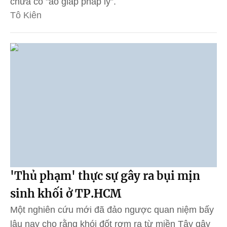
chưa có "áo giáp pháp lý”.
Tô Kiên
'Thủ phạm' thực sự gây ra bụi mịn
sinh khối ở TP.HCM
Một nghiên cứu mới đã đảo ngược quan niệm bấy
lâu nay cho rằng khói đốt rơm rạ từ miền Tây gây