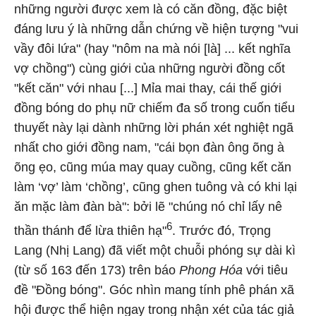
những người được xem là có căn đồng, đặc biệt
đáng lưu ý là những dẫn chứng về hiện tượng "vui
vầy đôi lứa" (hay "nôm na mà nói [là] ... kết nghĩa
vợ chồng") cùng giới của những người đồng cốt
"kết căn" với nhau [...] Mỉa mai thay, cái thế giới
đồng bóng do phụ nữ chiếm đa số trong cuốn tiểu
thuyết này lại dành những lời phán xét nghiệt ngã
nhất cho giới đồng nam, "cái bọn đàn ông õng à
õng ẹo, cũng múa may quay cuồng, cũng kết căn
làm ‘vợ’ làm ‘chồng’, cũng ghen tuông và có khi lại
ăn mặc làm đàn bà": bởi lẽ "chúng nó chỉ lấy nê
6
thần thánh để lừa thiên hạ"
. Trước đó, Trọng
Lang (Nhị Lang) đã viết một chuỗi phóng sự dài kì
(từ số 163 đến 173) trên báo
Phong Hóa
với tiêu
đề "Đồng bóng". Góc nhìn mang tính phê phán xã
hội được thể hiện ngay trong nhận xét của tác giả