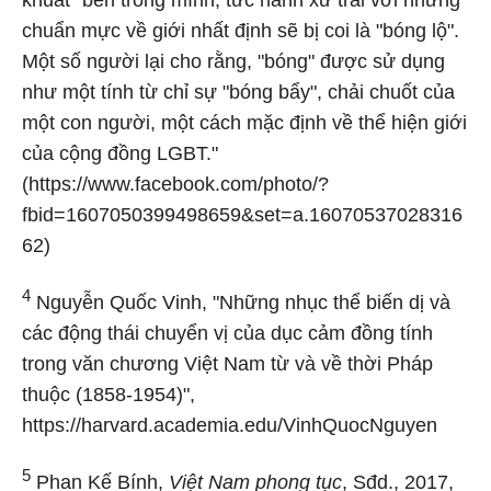
khuất" bên trong mình, tức hành xử trái với những
chuẩn mực về giới nhất định sẽ bị coi là "bóng lộ".
Một số người lại cho rằng, "bóng" được sử dụng
như một tính từ chỉ sự "bóng bẩy", chải chuốt của
một con người, một cách mặc định về thể hiện giới
của cộng đồng LGBT."
(https://www.facebook.com/photo/?
fbid=1607050399498659&set=a.16070537028316
62)
4
Nguyễn Quốc Vinh, "Những nhục thể biến dị và
các động thái chuyển vị của dục cảm đồng tính
trong văn chương Việt Nam từ và về thời Pháp
thuộc (1858-1954)",
https://harvard.academia.edu/VinhQuocNguyen
5
Phan Kế Bính,
Việt Nam phong tục
, Sđd., 2017,