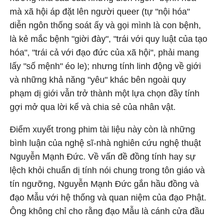
mà xã hội áp đặt lên người queer (tự "nội hóa"
diễn ngôn thống soát ấy và gọi mình là con bệnh,
là kẻ mắc bệnh "giời đày", "trái với quy luật của tạo
hóa", "trái cả với đạo đức của xã hội", phải mang
lấy "số mệnh" éo le); nhưng tính linh động về giới
và những khả năng "yêu" khác bên ngoài quy
phạm dị giới vẫn trở thành một lựa chọn đầy tính
gợi mở qua lời kể và chia sẻ của nhân vật.
Điểm xuyết trong phim tài liệu này còn là những
bình luận của nghệ sĩ-nhà nghiên cứu nghệ thuật
Nguyễn Mạnh Đức. Về vấn đề đồng tính hay sự
lệch khỏi chuẩn dị tính nói chung trong tôn giáo và
tín ngưỡng, Nguyễn Mạnh Đức gắn hầu đồng và
đạo Mẫu với hệ thống và quan niệm của đạo Phật.
Ông không chỉ cho rằng đạo Mẫu là cánh cửa đầu