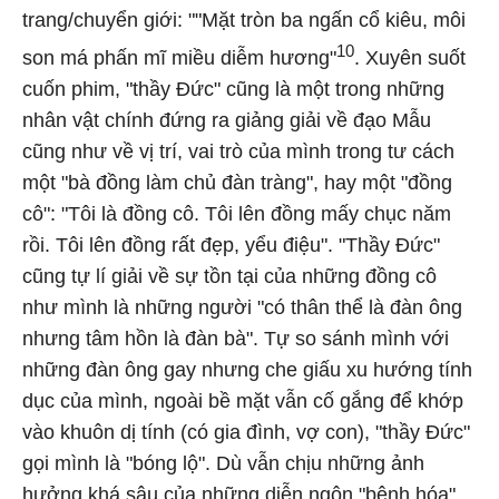
trang/chuyển giới: ""Mặt tròn ba ngấn cổ kiêu, môi
10
son má phấn mĩ miều diễm hương"
. Xuyên suốt
cuốn phim, "thầy Đức" cũng là một trong những
nhân vật chính đứng ra giảng giải về đạo Mẫu
cũng như về vị trí, vai trò của mình trong tư cách
một "bà đồng làm chủ đàn tràng", hay một "đồng
cô": "Tôi là đồng cô. Tôi lên đồng mấy chục năm
rồi. Tôi lên đồng rất đẹp, yểu điệu". "Thầy Đức"
cũng tự lí giải về sự tồn tại của những đồng cô
như mình là những người "có thân thể là đàn ông
nhưng tâm hồn là đàn bà". Tự so sánh mình với
những đàn ông gay nhưng che giấu xu hướng tính
dục của mình, ngoài bề mặt vẫn cố gắng để khớp
vào khuôn dị tính (có gia đình, vợ con), "thầy Đức"
gọi mình là "bóng lộ". Dù vẫn chịu những ảnh
hưởng khá sâu của những diễn ngôn "bệnh hóa"