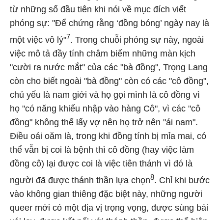
từ những số đầu tiên khi nói về mục đích viết
phóng sự: "Để chứng rằng ‘đồng bóng’ ngày nay là
7
một việc vô lý"
. Trong chuỗi phóng sự này, ngoài
việc mô tả đầy tính châm biếm những màn kịch
"cười ra nước mắt" của các "bà đồng", Trọng Lang
còn cho biết ngoài "bà đồng" còn có các "cô đồng",
chủ yếu là nam giới và họ gọi mình là cô đồng vì
họ "có năng khiếu nhập vào hàng Cô", vì các "cô
đồng" không thể lấy vợ nên họ trở nên "ái nam".
Điều oái oăm là, trong khi đồng tính bị mỉa mai, có
thể vẫn bị coi là bệnh thì cô đồng (hay việc làm
đồng cô) lại được coi là việc tiên thánh vì đó là
8
người đã được thánh thần lựa chọn
. Chỉ khi bước
vào không gian thiêng đặc biệt này, những người
queer mới có một địa vị trọng vọng, được sùng bái