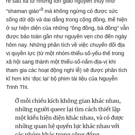
rễ sâu xa từ những tôn giáo nguyên thủy như
9
"shaman giáo"
mà không ngừng có được sức
sống dữ dội và dai dẳng trong cộng đồng, thể hiện
ở sự hiện diện của những "ông đồng, bà đồng" vẫn
được bảo toàn gần như nguyên vẹn cho đến ngày
hôm nay. Những phân tích về việc chuyển đổi địa
vị quyền lực (từ một nhóm-thiểu-số-yếu-thế trong
xã hội sang thành một thiểu-số-nắm-địa-vị khi
tham gia các hoạt động nghi lễ) sẽ được phân tích
kĩ hơn khi ‘đọc lại’ bộ phim tài liệu của Nguyễn
Trinh Thi.
Ở mỗi chiều kích không gian khác nhau,
những người queer lại tìm cách thiết lập
một kiểu hiện diện khác nhau, và có được
những quan hệ quyền lực khác nhau với
các nhóm khác trong cộng đồng.