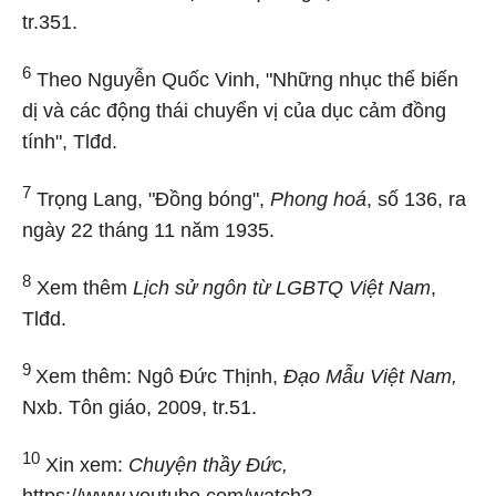
tr.351.
6
Theo Nguyễn Quốc Vinh, "Những nhục thể biến
dị và các động thái chuyển vị của dục cảm đồng
tính", Tlđd.
7
Trọng Lang, "Đồng bóng",
Phong hoá
, số 136, ra
ngày 22 tháng 11 năm 1935.
8
Xem thêm
Lịch sử ngôn từ LGBTQ Việt Nam
,
Tlđd.
9
Xem thêm: Ngô Đức Thịnh,
Đạo Mẫu Việt Nam,
Nxb. Tôn giáo, 2009, tr.51.
10
Xin xem:
Chuyện thầy Đức,