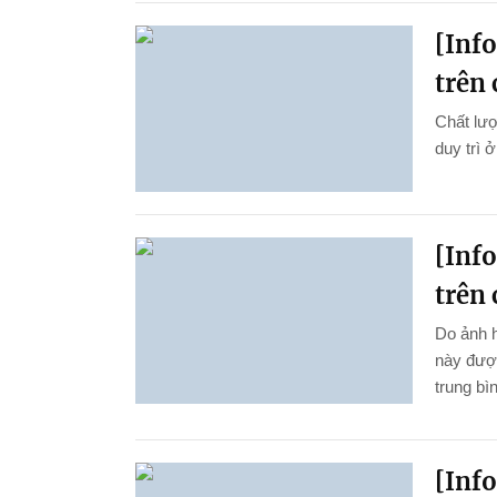
[Inf
trên 
Chất lượ
duy trì 
[Inf
trên 
Do ảnh 
này được
trung bì
[Inf