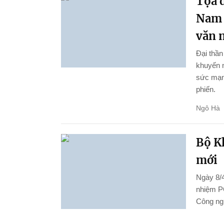
Tọa đ
Nam 
văn 
Đại thầ
khuyến n
sức mạnh
phiến.
Ngô Hà
Bộ K
mới
Ngày 8/4
nhiệm P
Công ng