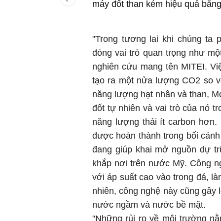
máy đốt than kém hiệu quả bằng 
"Trong tương lai khi chúng ta p
đóng vai trò quan trọng như mộ
nghiên cứu mang tên MITEI. Việ
tạo ra một nửa lượng CO2 so vớ
năng lượng hạt nhân và than, M
đốt tự nhiên và vai trò của nó 
năng lượng thải ít carbon hơn
được hoàn thành trong bối cảnh c
đang giúp khai mở nguồn dự trữ
khắp nơi trên nước Mỹ. Công n
với áp suất cao vào trong đá, là
nhiên, công nghệ này cũng gây l
nước ngầm và nước bề mặt.
"Những rủi ro về môi trường n