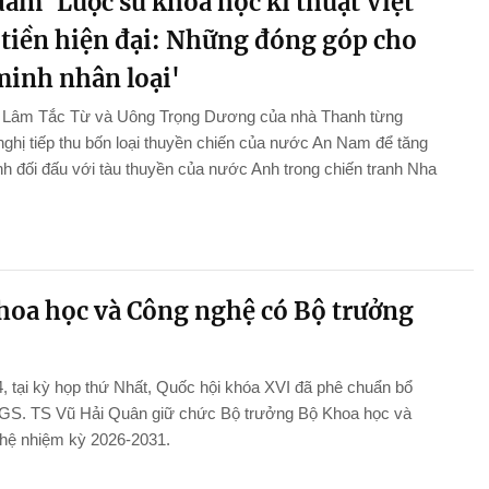
àm 'Lược sử khoa học kĩ thuật Việt
tiền hiện đại: Những đóng góp cho
minh nhân loại'
n Lâm Tắc Từ và Uông Trọng Dương của nhà Thanh từng
ghị tiếp thu bốn loại thuyền chiến của nước An Nam để tăng
 đối đấu với tàu thuyền của nước Anh trong chiến tranh Nha
hoa học và Công nghệ có Bộ trưởng
, tại kỳ họp thứ Nhất, Quốc hội khóa XVI đã phê chuẩn bổ
GS. TS Vũ Hải Quân giữ chức Bộ trưởng Bộ Khoa học và
hệ nhiệm kỳ 2026-2031.