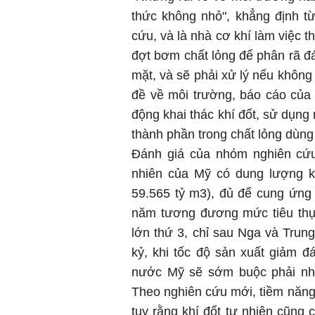
thức không nhỏ", khẳng định t
cứu, và là nhà cơ khí làm việc 
đợt bơm chất lỏng để phân rã đá
mặt, và sẽ phải xử lý nếu khôn
đề về môi trường, báo cáo của
động khai thác khí đốt, sử dụng 
thành phần trong chất lỏng dùng
Đánh giá của nhóm nghiên cứu
nhiên của Mỹ có dung lượng kh
59.565 tỷ m3), đủ để cung ứng
năm tương đương mức tiêu thụ
lớn thứ 3, chỉ sau Nga và Trun
kỷ, khi tốc độ sản xuất giảm đ
nước Mỹ sẽ sớm buộc phải nhậ
Theo nghiên cứu mới, tiềm năng t
tuy rằng khí đốt tự nhiên cũng