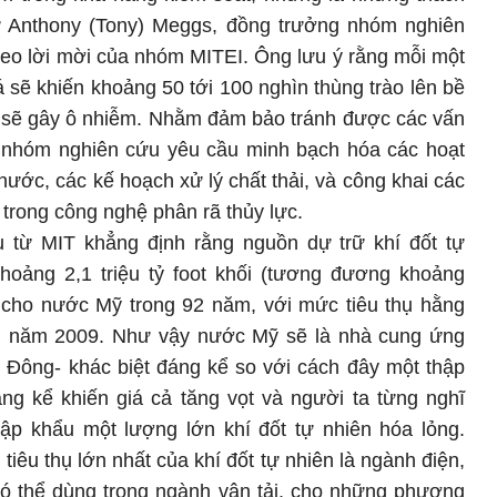
ừ Anthony (Tony) Meggs, đồng trưởng nhóm nghiên
theo lời mời của nhóm MITEI. Ông lưu ý rằng mỗi một
 sẽ khiến khoảng 50 tới 100 nghìn thùng trào lên bề
g sẽ gây ô nhiễm. Nhằm đảm bảo tránh được các vấn
 nhóm nghiên cứu yêu cầu minh bạch hóa các hoạt
nước, các kế hoạch xử lý chất thải, và công khai các
 trong công nghệ phân rã thủy lực.
 từ MIT khẳng định rằng nguồn dự trữ khí đốt tự
oảng 2,1 triệu tỷ foot khối (tương đương khoảng
 cho nước Mỹ trong 92 năm, với mức tiêu thụ hằng
 năm 2009. Như vậy nước Mỹ sẽ là nhà cung ứng
g Đông- khác biệt đáng kể so với cách đây một thập
áng kể khiến giá cả tăng vọt và người ta từng nghĩ
p khẩu một lượng lớn khí đốt tự nhiên hóa lỏng.
iêu thụ lớn nhất của khí đốt tự nhiên là ngành điện,
 có thể dùng trong ngành vận tải, cho những phương