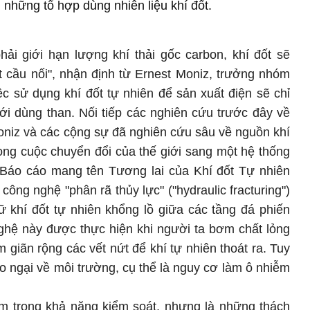
những tổ hợp dùng nhiên liệu khí đốt.
hải giới hạn lượng khí thải gốc carbon, khí đốt sẽ
t cầu nối", nhận định từ Ernest Moniz, trưởng nhóm
c sử dụng khí đốt tự nhiên để sản xuất điện sẽ chỉ
i dùng than. Nối tiếp các nghiên cứu trước đây về
oniz và các cộng sự đã nghiên cứu sâu về nguồn khí
trong cuộc chuyển đổi của thế giới sang một hệ thống
. Báo cáo mang tên Tương lai của Khí đốt Tự nhiên
ông nghệ "phân rã thủy lực" ("hydraulic fracturing")
 khí đốt tự nhiên khổng lồ giữa các tầng đá phiến
ghệ này được thực hiện khi người ta bơm chất lỏng
m giãn rộng các vết nứt để khí tự nhiên thoát ra. Tuy
o ngại về môi trường, cụ thể là nguy cơ làm ô nhiễm
ằm trong khả năng kiểm soát, nhưng là những thách