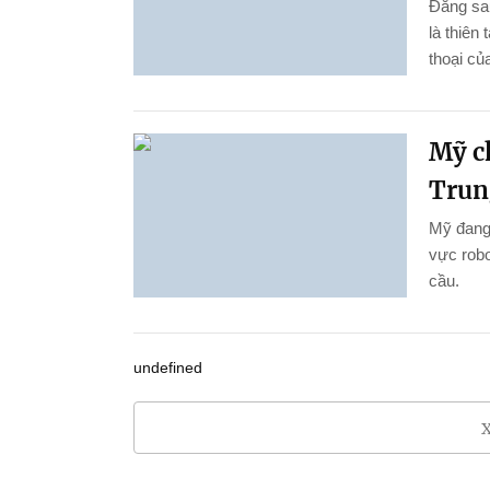
Đằng sau
là thiên
thoại củ
Mỹ c
Trun
Mỹ đang
vực robo
cầu.
undefined
X