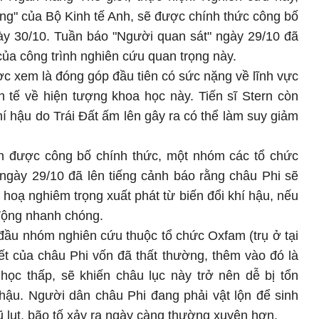
ng" của Bộ Kinh tế Anh, sẽ được chính thức công bố
ày 30/10. Tuần báo "Người quan sát" ngày 29/10 đã
của công trình nghiên cứu quan trọng này.
ợc xem là đóng góp đầu tiên có sức nặng về lĩnh vực
h tế về hiện tượng khoa học này. Tiến sĩ Stern còn
í hậu do Trái Đất ấm lên gây ra có thể làm suy giảm
ên được công bố chính thức, một nhóm các tổ chức
 ngày 29/10 đã lên tiếng cảnh báo rằng châu Phi sẽ
oạ nghiêm trọng xuất phát từ biến đổi khí hậu, nếu
động nhanh chóng.
ầu nhóm nghiên cứu thuộc tổ chức Oxfam (trụ ở tại
ết của châu Phi vốn đã thất thường, thêm vào đó là
học thấp, sẽ khiến châu lục này trở nên dễ bị tổn
 hậu. Người dân châu Phi đang phải vật lộn để sinh
ũ lụt, bão tố xảy ra ngày càng thường xuyên hơn.