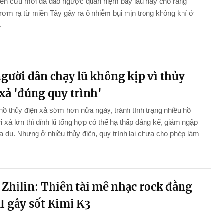
iên cứu mới đã đảo ngược quan niệm bấy lâu nay cho rằng
 rơm rạ từ miền Tây gây ra ô nhiễm bụi mịn trong không khí ở
.
gười dân chạy lũ không kịp vì thủy
xả 'đúng quy trình'
hồ thủy điện xả sớm hơn nửa ngày, tránh tình trạng nhiều hồ
i xả lớn thì đỉnh lũ tổng hợp có thể hạ thấp đáng kể, giảm ngập
hạ du. Nhưng ở nhiều thủy điện, quy trình lại chưa cho phép làm
.
 Zhilin: Thiên tài mê nhạc rock đằng
I gây sốt Kimi K3