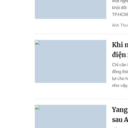
Một ngh
khói đốt
TP.HCM
Anh Thư
Khi n
điện 
Chỉ cần 
đồng thờ
lụt cho 
như vậy
Yang
sau A