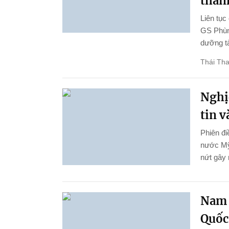
thành
Liên tục
GS Phùng
dưỡng tà
Thái Th
Nghị
tin 
Phiên đi
nước Mỹ
nứt gây 
Nam 
Quốc 