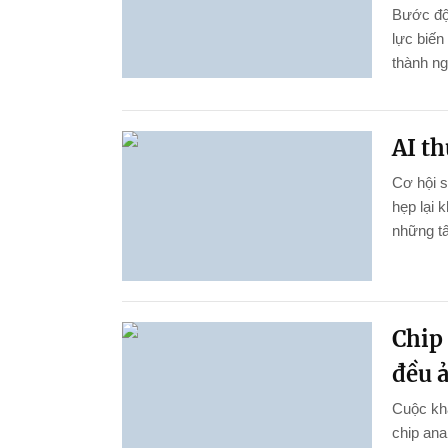
Bước đột
lực biến
thành ng
AI th
Cơ hội 
hẹp lại 
những tấ
Chip 
đều 
Cuộc kha
chip ana