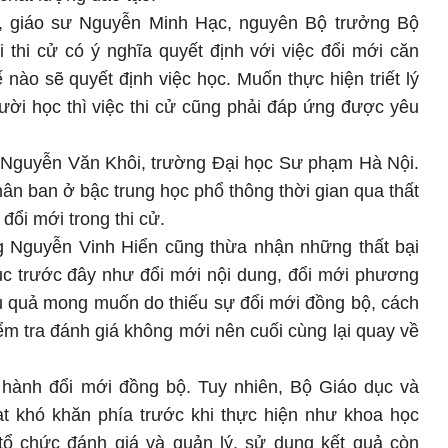
ể, giáo sư Nguyễn Minh Hạc, nguyên Bộ trưởng Bộ
 thi cử có ý nghĩa quyết định với việc đổi mới căn
ế nào sẽ quyết định việc học. Muốn thực hiện triết lý
ười học thì việc thi cử cũng phải đáp ứng được yêu
 Nguyễn Văn Khôi, trường Đại học Sư phạm Hà Nội.
hân ban ở bậc trung học phổ thông thời gian qua thất
đổi mới trong thi cử.
g Nguyễn Vinh Hiển cũng thừa nhận những thất bại
dục trước đây như đổi mới nội dung, đổi mới phương
ệu quả mong muốn do thiếu sự đổi mới đồng bộ, cách
ểm tra đánh giá không mới nên cuối cùng lại quay về
n hành đổi mới đồng bộ. Tuy nhiên, Bộ Giáo dục và
ạt khó khăn phía trước khi thực hiện như khoa học
 tổ chức đánh giá và quản lý, sử dụng kết quả còn