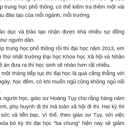
p trung học phổ thông, có thể kiếm tra thêm một vài
u đào tạo của mỗi ngành, mỗi trường.
áo dục và Đào tạo nhận được khá nhiều sự đồng
như người dân.
iệp trung học phổ thông rồi thi đại học năm 2013, em
m thứ nhất trường Đại học Khoa học Xã hội và Nhân
 án đưa ra thì học sinh sẽ nhàn hơn rất nhiều.
 một tháng tiếp tục thi đại học là quá căng thẳng với
ngày, học đêm, có khi muốn ngủ cũng không ngủ nổi
.
 người học, giáo sư Hoàng Tụy cho rằng hàng năm
h, phụ huynh đi thi mà toàn xã hội đi thi. Hai kỳ thi
g sức và tiền bạc. Vì thế, theo giáo sư Tụy, với việc
 xóa bỏ kỳ thi đại học "ba chung" hiện nay sẽ giảm