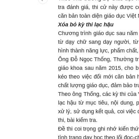
tra đánh giá, thi cử này được c
căn bản toàn diện giáo dục Việt
Xóa bỏ kỳ thi lạc hậu
Chương trình giáo dục sau năm
từ dạy chữ sang dạy người, từ
hình thành năng lực, phẩm chất,
Ông Đỗ Ngọc Thống, Thường trự
giáo khoa sau năm 2015, cho b
kéo theo việc đổi mới căn bản 
chất lượng giáo dục, đảm bảo t
Theo ông Thống, các kỳ thi của 
lạc hậu từ mục tiêu, nội dung,
xử lý, sử dụng kết quả, coi việc 
thi, bài kiểm tra.
Đề thi coi trọng ghi nhớ kiến th
tình trạng dạy học theo lối đọc-c