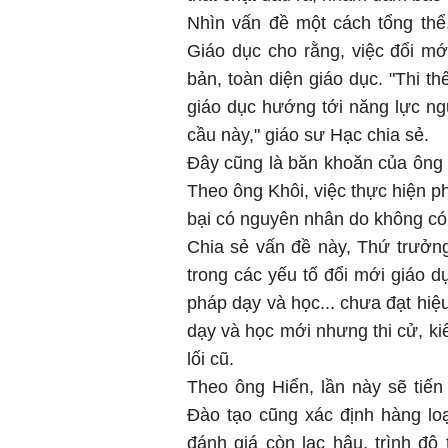
Nhìn vấn đề một cách tổng th
Giáo dục cho rằng, việc đổi mới
bản, toàn diện giáo dục. "Thi th
giáo dục hướng tới năng lực ng
cầu này," giáo sư Hạc chia sẻ.
Đây cũng là băn khoăn của ông
Theo ông Khôi, việc thực hiện p
bại có nguyên nhân do không có 
Chia sẻ vấn đề này, Thứ trưởn
trong các yếu tố đổi mới giáo 
pháp dạy và học... chưa đạt hi
dạy và học mới nhưng thi cử, ki
lối cũ.
Theo ông Hiển, lần này sẽ tiế
Đào tạo cũng xác định hàng lo
đánh giá còn lạc hậu, trình độ