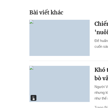
Bài viết khác
Chiến
'nuôi
Để huấn 
cuốn sác
Khó t
bò v
Người Vi
nhưng kh
như thế 
Trang Bù