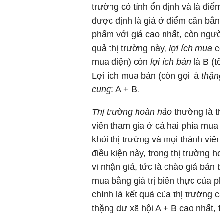
trường có tính ổn định và là điể
được định là giá ở điểm cân bằ
phẩm với giá cao nhất, còn ngườ
quả thị trường này,
lợi ích mua
có
mua điện) còn
lợi ích bán
là B (t
Lợi ích mua bán (còn gọi là
thặn
cung
: A + B.
Thị trường hoàn hảo
thường là t
viên tham gia ở cả hai phía mua 
khỏi thị trường và mọi thành vi
điều kiện này, trong thị trường 
vi nhận giá, tức là chào giá bán
mua bằng giá trị biên thực của p
chính là kết quả của thị trường 
thặng dư xã hội A + B cao nhất, 