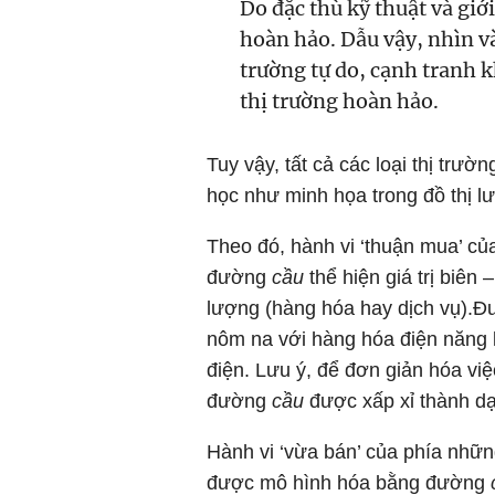
Do đặc thù kỹ thuật và giớ
hoàn hảo. Dẫu vậy, nhìn và
trường tự do, cạnh tranh k
thị trường hoàn hảo.
Tuy vậy, tất cả các loại thị trườ
học như minh họa trong đồ thị lư
Theo đó, hành vi ‘thuận mua’ c
đường
cầu
thể hiện giá trị biên 
lượng (hàng hóa hay dịch vụ).
nôm na với hàng hóa điện năng l
điện. Lưu ý, để đơn giản hóa vi
đường
cầu
được xấp xỉ thành dạ
Hành vi ‘vừa bán’ của phía nhữn
được mô hình hóa bằng đường