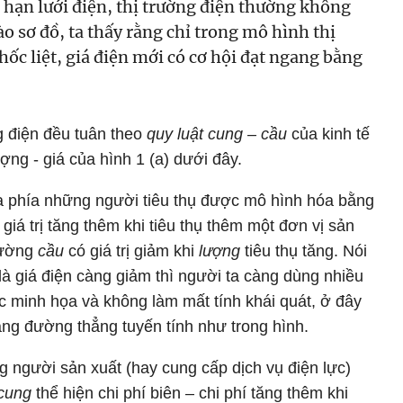
i hạn lưới điện, thị trường điện thường không
o sơ đồ, ta thấy rằng chỉ trong mô hình thị
hốc liệt, giá điện mới có cơ hội đạt ngang bằng
ng điện đều tuân theo
quy luật cung – cầu
của kinh tế
ợng - giá của hình 1 (a) dưới đây.
ủa phía những người tiêu thụ được mô hình hóa bằng
– giá trị tăng thêm khi tiêu thụ thêm một đơn vị sản
Đường
cầu
có giá trị giảm khi
lượng
tiêu thụ tăng. Nói
à giá điện càng giảm thì người ta càng dùng nhiều
ệc minh họa và không làm mất tính khái quát, ở đây
ng đường thẳng tuyến tính như trong hình.
g người sản xuất (hay cung cấp dịch vụ điện lực)
cung
thể hiện chi phí biên – chi phí tăng thêm khi