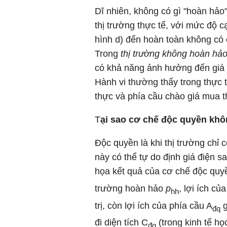
Dĩ nhiên, không có gì "hoàn hảo
thị trường thực tế, với mức độ cạnh
hình d) đến hoàn toàn không có c
Trong
thị trường không hoàn hả
có khả năng ảnh hưởng đến giá t
Hành vi thường thấy trong thực t
thực và phía cầu chào giá mua th
T
ại sao cơ chế độc quyền kh
Độc quyền là khi thị trường chỉ
này có thể tự do định giá điện sa
họa kết quả của cơ chế độc quy
trường hoàn hảo
p
, lợi ích c
hh
trị, còn lợi ích của phía cầu A
g
đq
đi diện tích C
(trong kinh tế họ
đq