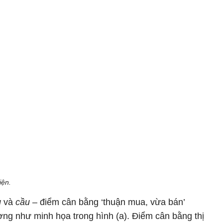
iện.
g
và
cầu
– điểm cân bằng ‘thuận mua, vừa bán’
ường như minh họa trong hình (a). Điểm cân bằng thị