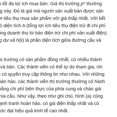
m tối đa lợi ích mua bán. Giá thị trường
p
* thường
ng này. Đó là giá mà người sản xuất bán được sản
i tiêu thụ mua sản phẩm với giá thấp nhất. Với kết
 diện tích A (tổng lợi ích tiêu thụ điện trừ đi chi phí
ổng doanh thu từ bán điện trừ chi phí sản xuất điện).
g dư xã hội
) là phần diện tích giữa đường
cầu
và
hị trường có sản phẩm đồng nhất, có nhiều thành
và bán. Các thành viên có thể tự do tham gia, rời
ên có quyền truy cập thông tin như nhau. Với những
hoàn hảo, các thành viên thị trường thường có hành
 bằng chi phí biên thực của phía cung và chào giá
hía cầu. Như vậy, theo như ghi chú, hình (a) cũng
cạnh tranh hoàn hảo, có giá điện thấp nhất và có
tức đạt hiệu quả kinh tế cao nhất.