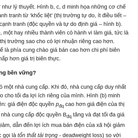
" như lý thuyết. Hình b, c, d minh họa những cơ chế
 tranh từ ‘khốc liệt’ (thị trường tự do, ít điều tiết –
ạnh tranh (độc quyền và tự do định giá – hình b).
o
, một hay nhiều thành viên có hành vi làm giá, tức là
hị trường sao cho có lợi nhuận riêng cao hơn.
ế là phía cung chào giá bán cao hơn chi phí biên
ấp hơn giá trị biên thực.
ông bền vững?
 có một nhà cung cấp. Khi đó, nhà cung cấp duy nhất
o cho tối đa lợi ích riêng của mình. Hình (b) minh
ền: giá điện độc quyền
p
cao hơn giá điện của thị
đq
ủa nhà cung cấp độc quyền B
tăng và đạt tối đa giá
đq
iảm, dẫn đến lợi ích mua bán điện của xã hội giảm
c gọi là
tổn thất tải trọng
- deadweight loss) so với