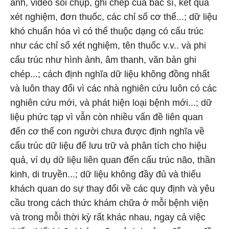
ảnh, video soi chụp, ghi chép của bác sĩ, kết quả
xét nghiệm, đơn thuốc, các chỉ số cơ thể...; dữ liệu
khó chuẩn hóa vì có thể thuộc dạng có cấu trúc
như các chỉ số xét nghiệm, tên thuốc v.v.. và phi
cấu trúc như hình ảnh, âm thanh, văn bản ghi
chép...; cách định nghĩa dữ liệu không đồng nhất
và luôn thay đổi vì các nhà nghiên cứu luôn có các
nghiên cứu mới, và phát hiện loại bệnh mới...; dữ
liệu phức tạp vì vẫn còn nhiều vấn đề liên quan
đến cơ thể con người chưa được định nghĩa về
cấu trúc dữ liệu để lưu trữ và phân tích cho hiệu
quả, ví dụ dữ liệu liên quan đến cấu trúc não, thần
kinh, di truyền...; dữ liệu không đầy đủ và thiếu
khách quan do sự thay đổi về các quy định và yêu
cầu trong cách thức khám chữa ở mỗi bệnh viện
và trong mỗi thời kỳ rất khác nhau, ngay cả việc