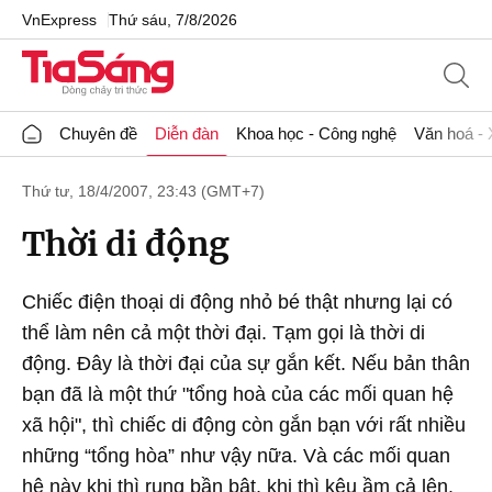
VnExpress
Thứ sáu, 7/8/2026
Chuyên đề
Diễn đàn
Khoa học - Công nghệ
Văn hoá - 
Thứ tư, 18/4/2007, 23:43 (GMT+7)
Thời di động
Chiếc điện thoại di động nhỏ bé thật nhưng lại có
thể làm nên cả một thời đại. Tạm gọi là thời di
động. Đây là thời đại của sự gắn kết. Nếu bản thân
bạn đã là một thứ "tổng hoà của các mối quan hệ
xã hội", thì chiếc di động còn gắn bạn với rất nhiều
những “tổng hòa” như vậy nữa. Và các mối quan
hệ này khi thì rung bần bật, khi thì kêu ầm cả lên.