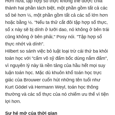
Hơn nữa, tập hợp số thực không thể được chia
thành hai phần tách biệt, một phần gồm tất cả các
số bé hơn ½, một phần gồm tất cả các số lớn hơn
hoặc bằng ½. "Nếu ta thử cắt đôi tập hợp số thực,
số x này sẽ bị dính ở lưỡi dao, nó không ở bên trái
cũng không ở bên phải," Posy nói. "Tập hợp số
thực nhớt và dính".
Hilbert so sánh việc bỏ luật loại trừ cái thứ ba khỏi
toán học với "cấm võ sỹ đấm bốc dùng nắm đấm",
vì nguyên lý này là nền tảng của hầu hết mọi suy
luận toán học. Mặc dù khuôn khổ toán học trực
giác của Brouwer cuốn hút những tên tuổi như
Kurt Gödel và Hermann Weyl, toán học thông
thường và các số thực của nó chiếm ưu thế vì tiện
lợi hơn.
Sự hé mở của thời gian