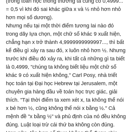
(trong toán học thông thường ta cũng có 0,4999...
= 0,5 vì khi đó sai khác giữa x và ½ nhỏ hơn nhỏ
hơn mọi số dương).
Nhưng nếu tại một thời điểm tương lai nào đó
trong dãy lựa chọn, một chữ số khác 9 xuất hiện,
chẳng hạn x trở thành 4,9999999999997..., thì bất
kể điều gì xảy ra sau đó, x luôn nhỏ hơn ½. Nhưng
trước khi điều đó xảy ra, khi tất cả những gì ta biết
là 0,4999, "chúng ta không biết liệu một chữ số
khác 9 có xuất hiện không," Carl Posy, nhà triết
học toán tại Đại học Hebrew tại Jerusalem, một
chuyên gia hàng đầu về toán học trực giác, giải
thích. "Tại thời điểm ta xem xét x, ta không thể nói
x bé hơn ½, cũng không thể nói x bằng ½." Cả
mệnh đề "x bằng ½" và phủ định của nó đều không
đúng. Luật loại trừ cái thứ ba không còn đúng.