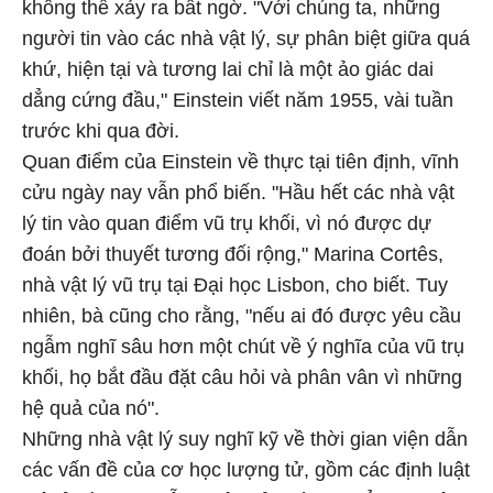
không thể xảy ra bất ngờ. "Với chúng ta, những
người tin vào các nhà vật lý, sự phân biệt giữa quá
khứ, hiện tại và tương lai chỉ là một ảo giác dai
dẳng cứng đầu," Einstein viết năm 1955, vài tuần
trước khi qua đời.
Quan điểm của Einstein về thực tại tiên định, vĩnh
cửu ngày nay vẫn phổ biến. "Hầu hết các nhà vật
lý tin vào quan điểm vũ trụ khối, vì nó được dự
đoán bởi thuyết tương đối rộng," Marina Cortês,
nhà vật lý vũ trụ tại Đại học Lisbon, cho biết. Tuy
nhiên, bà cũng cho rằng, "nếu ai đó được yêu cầu
ngẫm nghĩ sâu hơn một chút về ý nghĩa của vũ trụ
khối, họ bắt đầu đặt câu hỏi và phân vân vì những
hệ quả của nó".
Những nhà vật lý suy nghĩ kỹ về thời gian viện dẫn
các vấn đề của cơ học lượng tử, gồm các định luật