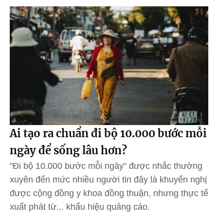
Ai tạo ra chuẩn đi bộ 10.000 bước mỗi
ngày để sống lâu hơn?
"Đi bộ 10.000 bước mỗi ngày" được nhắc thường
xuyên đến mức nhiều người tin đây là khuyến nghị
được cộng đồng y khoa đồng thuận, nhưng thực tế
xuất phát từ... khẩu hiệu quảng cáo.