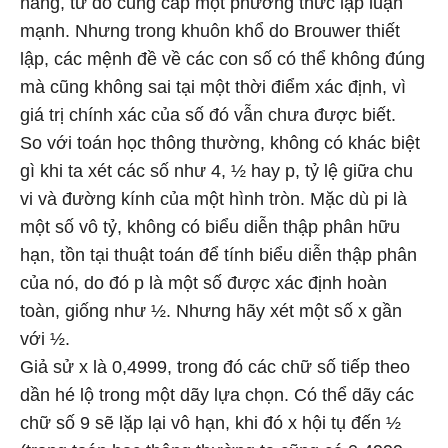
năng, từ đó cung cấp một phương thức lập luận
mạnh. Nhưng trong khuôn khổ do Brouwer thiết
lập, các mệnh đề về các con số có thể không đúng
mà cũng không sai tại một thời điểm xác định, vì
giá trị chính xác của số đó vẫn chưa được biết.
So với toán học thông thường, không có khác biệt
gì khi ta xét các số như 4, ½ hay p, tỷ lệ giữa chu
vi và đường kính của một hình tròn. Mặc dù pi là
một số vô tỷ, không có biểu diễn thập phân hữu
hạn, tồn tại thuật toán để tính biểu diễn thập phân
của nó, do đó p là một số được xác định hoàn
toàn, giống như ½. Nhưng hãy xét một số x gần
với ½.
Giả sử x là 0,4999, trong đó các chữ số tiếp theo
dần hé lộ trong một dãy lựa chọn. Có thể dãy các
chữ số 9 sẽ lặp lại vô hạn, khi đó x hội tụ đến ½