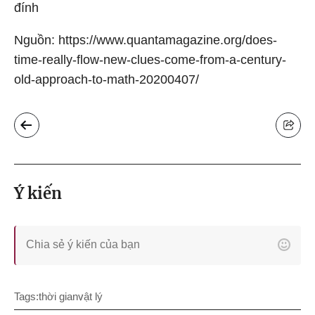
đính
Nguồn: https://www.quantamagazine.org/does-
time-really-flow-new-clues-come-from-a-century-
old-approach-to-math-20200407/
Ý kiến
Tags:
thời gian
vật lý