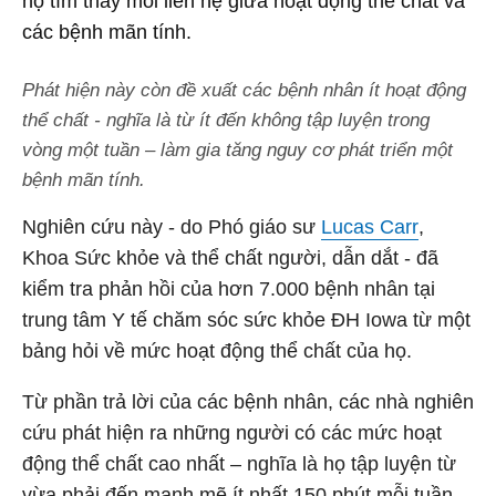
họ tìm thấy mối liên hệ giữa hoạt động thể chất và
các bệnh mãn tính.
Phát hiện này còn đề xuất các bệnh nhân ít hoạt động
thể chất - nghĩa là từ ít đến không tập luyện trong
vòng một tuần – làm gia tăng nguy cơ phát triển một
bệnh mãn tính.
Nghiên cứu này - do Phó giáo sư
Lucas Carr
,
Khoa Sức khỏe và thể chất người, dẫn dắt - đã
kiểm tra phản hồi của hơn 7.000 bệnh nhân tại
trung tâm Y tế chăm sóc sức khỏe ĐH Iowa từ một
bảng hỏi về mức hoạt động thể chất của họ.
Từ phần trả lời của các bệnh nhân, các nhà nghiên
cứu phát hiện ra những người có các mức hoạt
động thể chất cao nhất – nghĩa là họ tập luyện từ
vừa phải đến mạnh mẽ ít nhất 150 phút mỗi tuần –