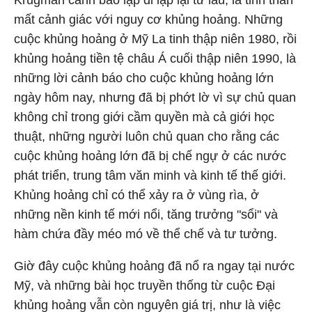
Krugman cảnh báo lặp đi lặp lại từ lâu, là tinh thần
mất cảnh giác với nguy cơ khủng hoảng. Những
cuộc khủng hoảng ở Mỹ La tinh thập niên 1980, rồi
khủng hoảng tiền tệ châu Á cuối thập niên 1990, là
những lời cảnh báo cho cuộc khủng hoảng lớn
ngày hôm nay, nhưng đã bị phớt lờ vì sự chủ quan
không chỉ trong giới cầm quyền mà cả giới học
thuật, những người luôn chủ quan cho rằng các
cuộc khủng hoảng lớn đã bị chế ngự ở các nước
phát triển, trung tâm văn minh và kinh tế thế giới.
Khủng hoảng chỉ có thể xảy ra ở vùng rìa, ở
những nền kinh tế mới nổi, tăng trưởng "sổi" và
hàm chứa đầy méo mó về thể chế và tư tưởng.
Giờ đây cuộc khủng hoảng đã nổ ra ngay tại nước
Mỹ, và những bài học truyền thống từ cuộc Đại
khủng hoảng vẫn còn nguyên giá trị, như là việc