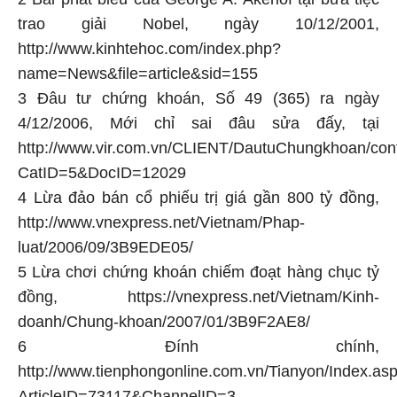
trao giải Nobel, ngày 10/12/2001,
http://www.kinhtehoc.com/index.php?
name=News&file=article&sid=155
3 Đâu tư chứng khoán, Số 49 (365) ra ngày
4/12/2006, Mới chỉ sai đâu sửa đấy, tại
http://www.vir.com.vn/CLIENT/DautuChungkhoan/con
CatID=5&DocID=12029
4 Lừa đảo bán cổ phiếu trị giá gần 800 tỷ đồng,
http://www.vnexpress.net/Vietnam/Phap-
luat/2006/09/3B9EDE05/
5 Lừa chơi chứng khoán chiếm đoạt hàng chục tỷ
đồng,
https://vnexpress.net/Vietnam/Kinh-
doanh/Chung-khoan/2007/01/3B9F2AE8/
6 Đính chính,
http://www.tienphongonline.com.vn/Tianyon/Index.as
ArticleID=73117&ChannelID=3