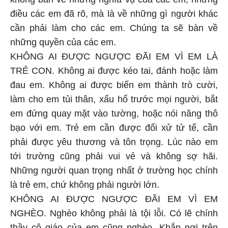
điều các em đã rõ, mà là về những gì người khác
cần phải làm cho các em. Chúng ta sẽ bàn về
những quyền của các em.
KHÔNG AI ĐƯỢC NGƯỢC ĐÃI EM VÌ EM LÀ
TRẺ CON. Không ai được kéo tai, đánh hoặc làm
đau em. Không ai được biến em thành trò cười,
làm cho em tủi thân, xấu hổ trước mọi người, bắt
em đứng quay mặt vào tường, hoặc nói năng thô
bạo với em. Trẻ em cần được đối xử tử tế, cần
phải được yêu thương và tôn trọng. Lúc nào em
tới trường cũng phải vui vẻ và không sợ hãi.
Những người quan trọng nhất ở trường học chính
là trẻ em, chứ không phải người lớn.
KHÔNG AI ĐƯỢC NGƯỢC ĐÃI EM VÌ EM
NGHÈO. Nghèo không phải là tội lỗi. Có lẽ chính
thầy cô giáo của em cũng nghèo. Khắp nơi trên