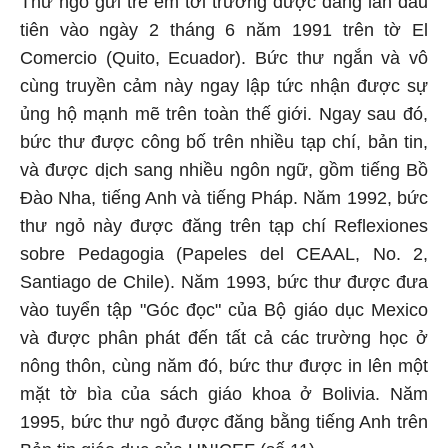
Thư ngỏ gửi trẻ em tới trường được đăng lần đầu
tiên vào ngày 2 tháng 6 năm 1991 trên tờ El
Comercio (Quito, Ecuador). Bức thư ngắn và vô
cùng truyền cảm này ngay lập tức nhận được sự
ủng hộ mạnh mẽ trên toàn thế giới. Ngay sau đó,
bức thư được công bố trên nhiều tạp chí, bản tin,
và được dịch sang nhiều ngôn ngữ, gồm tiếng Bồ
Đào Nha, tiếng Anh và tiếng Pháp. Năm 1992, bức
thư ngỏ này được đăng trên tạp chí Reflexiones
sobre Pedagogia (Papeles del CEAAL, No. 2,
Santiago de Chile). Năm 1993, bức thư được đưa
vào tuyển tập "Góc đọc" của Bộ giáo dục Mexico
và được phân phát đến tất cả các trường học ở
nông thôn, cùng năm đó, bức thư được in lên một
mặt tờ bìa của sách giáo khoa ở Bolivia. Năm
1995, bức thư ngỏ được đăng bằng tiếng Anh trên