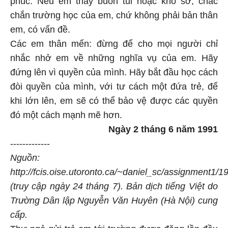
phúc. Nếu em thấy buồn tủi hoặc khổ sở, chắc
chắn trường học của em, chứ không phải bản thân
em, có vấn đề.
Các em thân mến: đừng để cho mọi người chỉ
nhắc nhở em về những nghĩa vụ của em. Hãy
đứng lên vì quyền của mình. Hãy bắt đầu học cách
đòi quyền của mình, với tư cách một đứa trẻ, để
khi lớn lên, em sẽ có thể bảo vệ được các quyền
đó một cách mạnh mẽ hơn.
Ngày 2 tháng 6 năm 1991
-------------
Nguồn:
http://fcis.oise.utoronto.ca/~daniel_sc/assignment1/1
(truy cập ngày 24 tháng 7). Bản dịch tiếng Việt do
Trường Dân lập Nguyễn Văn Huyên (Hà Nội) cung
cấp.