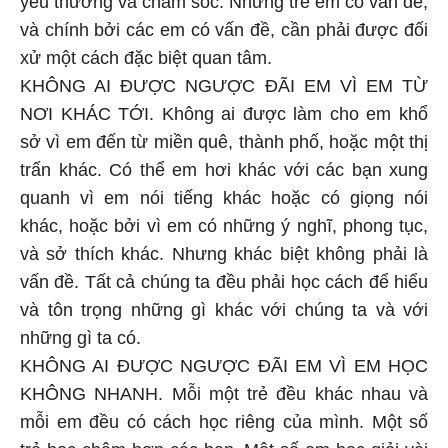
yêu thương và chăm sóc. Những trẻ em có vấn đề,
và chính bởi các em có vấn đề, cần phải được đối
xử một cách đặc biệt quan tâm.
KHÔNG AI ĐƯỢC NGƯỢC ĐÃI EM VÌ EM TỪ
NƠI KHÁC TỚI. Không ai được làm cho em khổ
sở vì em đến từ miền quê, thành phố, hoặc một thị
trấn khác. Có thể em hơi khác với các bạn xung
quanh vì em nói tiếng khác hoặc có giọng nói
khác, hoặc bởi vì em có những ý nghĩ, phong tục,
và sở thích khác. Nhưng khác biệt không phải là
vấn đề. Tất cả chúng ta đều phải học cách để hiểu
và tôn trọng những gì khác với chúng ta và với
những gì ta có.
KHÔNG AI ĐƯỢC NGƯỢC ĐÃI EM VÌ EM HỌC
KHÔNG NHANH. Mỗi một trẻ đều khác nhau và
mỗi em đều có cách học riêng của mình. Một số