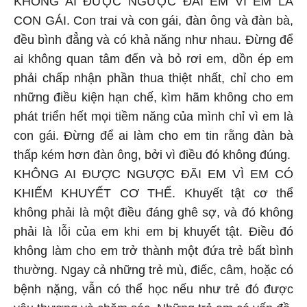
KHÔNG AI ĐƯỢC NGƯỢC ĐÃI EM VÌ EM LÀ
CON GÁI. Con trai và con gái, đàn ông và đàn bà,
đều bình đẳng và có khả năng như nhau. Đừng để
ai không quan tâm đến và bỏ rơi em, dồn ép em
phải chấp nhận phần thua thiệt nhất, chỉ cho em
những điều kiện hạn chế, kìm hãm không cho em
phát triển hết mọi tiềm năng của mình chỉ vì em là
con gái. Đừng để ai làm cho em tin rằng đàn bà
thấp kém hơn đàn ông, bởi vì điều đó không đúng.
KHÔNG AI ĐƯỢC NGƯỢC ĐÃI EM VÌ EM CÓ
KHIẾM KHUYẾT CƠ THỂ. Khuyết tật cơ thể
không phải là một điều đáng ghê sợ, và đó không
phải là lỗi của em khi em bị khuyết tật. Điều đó
không làm cho em trở thành một đứa trẻ bất bình
thường. Ngay cả những trẻ mù, điếc, câm, hoặc có
bệnh nặng, vẫn có thể học nếu như trẻ đó được