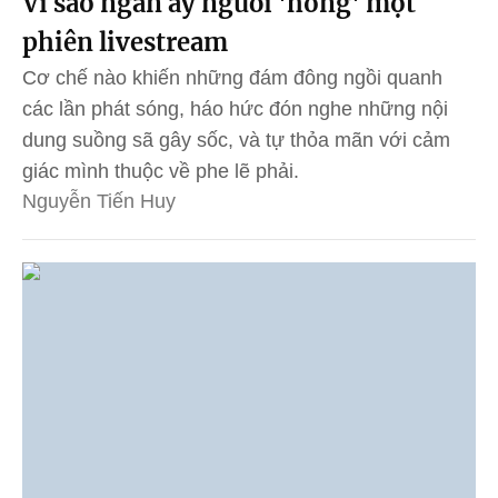
Vì sao ngần ấy người 'hóng' một
phiên livestream
Cơ chế nào khiến những đám đông ngồi quanh
các lần phát sóng, háo hức đón nghe những nội
dung suồng sã gây sốc, và tự thỏa mãn với cảm
giác mình thuộc về phe lẽ phải.
Nguyễn Tiến Huy