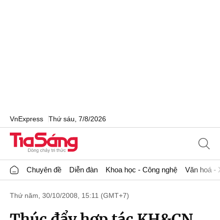
VnExpress
Thứ sáu, 7/8/2026
Chuyên đề
Diễn đàn
Khoa học - Công nghệ
Văn hoá - 
Thứ năm, 30/10/2008, 15:11 (GMT+7)
Thúc đẩy hợp tác KH&CN