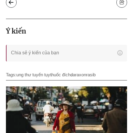
Ý kiến
Tags:
ung thư tuyến tụy
thuốc đích
daraxonrasib