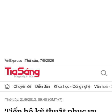
VnExpress
Thứ sáu, 7/8/2026
Chuyên đề
Diễn đàn
Khoa học - Công nghệ
Văn hoá - 
Thứ bảy, 21/9/2013, 09:40 (GMT+7)
Tiến bộ kỹ thuật phục vụ