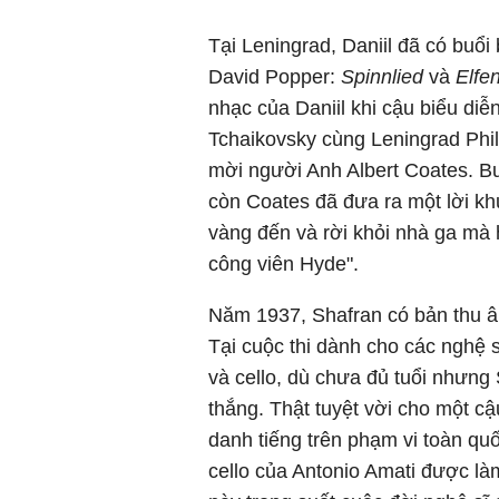
Tại Leningrad, Daniil đã có buổi
David Popper:
Spinnlied
và
Elfe
nhạc của Daniil khi cậu biểu diễ
Tchaikovsky cùng Leningrad Phi
mời người Anh Albert Coates. Bu
còn Coates đã đưa ra một lời kh
vàng đến và rời khỏi nhà ga mà 
công viên Hyde".
Năm 1937, Shafran có bản thu â
Tại cuộc thi dành cho các nghệ s
và cello, dù chưa đủ tuổi nhưng
thắng. Thật tuyệt vời cho một cậ
danh tiếng trên phạm vi toàn q
cello của Antonio Amati được là