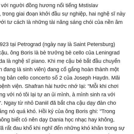
 với người đồng hương nổi tiếng Mstislav
 trong giai đoạn khởi đầu sự nghiệp, hai nghệ sĩ này
ới tư cách là những tài năng sáng chói của nền âm
923 tại Petrograd (ngày nay là Saint Petersburg)
cậu, ông Boris là bè trưởng bè cello của Leningrad
da là nghệ sĩ piano. Khi mẹ cậu bé bắt đầu chuyển
ẫn đang là sinh viên) đang cố gắng hoàn thành một
rong bản cello concerto số 2 của Joseph Haydn. Mãi
ệnh viện. Shafran hài hước nhớ lại: "Mỗi khi chơi
g với nó tôi lại tự an ủi mình, à mình sinh ra với
. Ngay từ nhỏ Daniil đã bắt cha cậu dạy đàn cho
ằng nó quá khó. Hồi ký của ông Boris ghi: "Trong
không biết có nên dạy Dania học nhạc hay không,
 đã rất đau khổ khi nghĩ đến những khó khăn trong sự