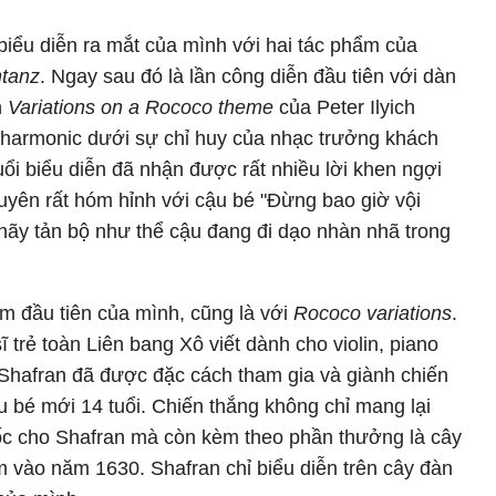
 biểu diễn ra mắt của mình với hai tác phẩm của
ntanz
. Ngay sau đó là lần công diễn đầu tiên với dàn
n
Variations on a Rococo theme
của Peter Ilyich
lharmonic dưới sự chỉ huy của nhạc trưởng khách
ổi biểu diễn đã nhận được rất nhiều lời khen ngợi
uyên rất hóm hỉnh với cậu bé "Đừng bao giờ vội
hãy tản bộ như thể cậu đang đi dạo nhàn nhã trong
m đầu tiên của mình, cũng là với
Rococo variations
.
ĩ trẻ toàn Liên bang Xô viết dành cho violin, piano
 Shafran đã được đặc cách tham gia và giành chiến
u bé mới 14 tuổi. Chiến thắng không chỉ mang lại
uốc cho Shafran mà còn kèm theo phần thưởng là cây
m vào năm 1630. Shafran chỉ biểu diễn trên cây đàn