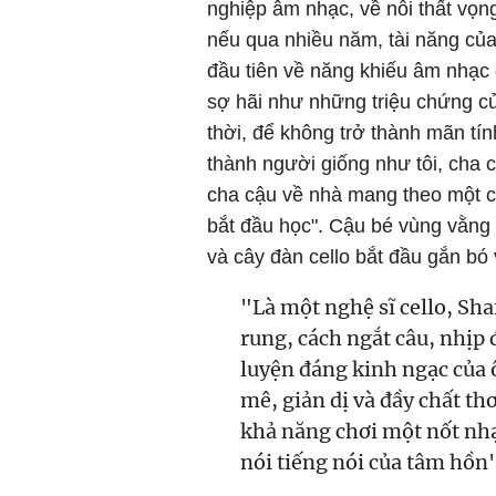
nghiệp âm nhạc, về nỗi thất vọng
nếu qua nhiều năm, tài năng của
đầu tiên về năng khiếu âm nhạc ở
sợ hãi như những triệu chứng củ
thời, để không trở thành mãn tín
thành người giống như tôi, cha c
cha cậu về nhà mang theo một câ
bắt đầu học". Cậu bé vùng vằng
và cây đàn cello bắt đầu gắn bó v
"Là một nghệ sĩ cello, Sha
rung, cách ngắt câu, nhịp 
luyện đáng kinh ngạc của 
mê, giản dị và đầy chất th
khả năng chơi một nốt nhạ
nói tiếng nói của tâm hồn