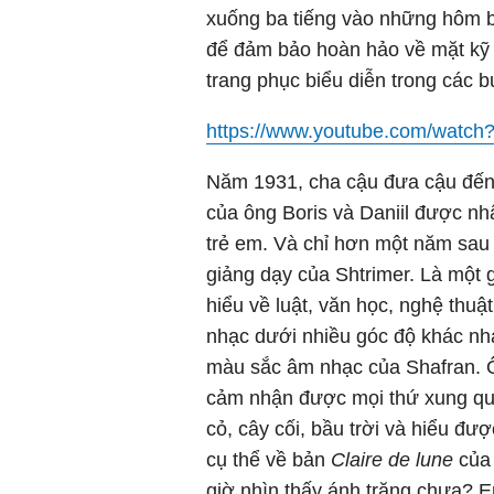
xuống ba tiếng vào những hôm b
để đảm bảo hoàn hảo về mặt kỹ t
trang phục biểu diễn trong các b
https://www.youtube.com/wat
Năm 1931, cha cậu đưa cậu đến g
của ông Boris và Daniil được n
trẻ em. Và chỉ hơn một năm sau 
giảng dạy của Shtrimer. Là một g
hiểu về luật, văn học, nghệ thuậ
nhạc dưới nhiều góc độ khác nh
màu sắc âm nhạc của Shafran. Ô
cảm nhận được mọi thứ xung qu
cỏ, cây cối, bầu trời và hiểu đư
cụ thể về bản
Claire de lune
của 
giờ nhìn thấy ánh trăng chưa? E