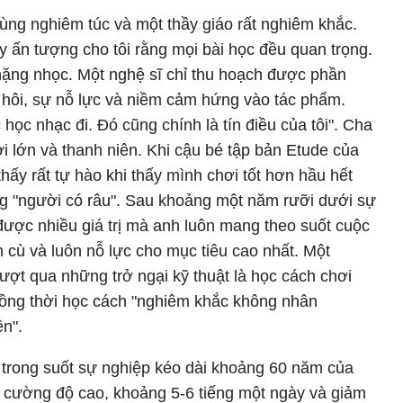
ùng nghiêm túc và một thầy giáo rất nghiêm khắc.
ây ấn tượng cho tôi rằng mọi bài học đều quan trọng.
nặng nhọc. Một nghệ sĩ chỉ thu hoạch được phần
hôi, sự nỗ lực và niềm cảm hứng vào tác phẩm.
học nhạc đi. Đó cũng chính là tín điều của tôi". Cha
ời lớn và thanh niên. Khi cậu bé tập bản Etude của
hấy rất tự hào khi thấy mình chơi tốt hơn hầu hết
ng "người có râu". Sau khoảng một năm rưỡi dưới sự
 được nhiều giá trị mà anh luôn mang theo suốt cuộc
 cù và luôn nỗ lực cho mục tiêu cao nhất. Một
ượt qua những trở ngại kỹ thuật là học cách chơi
đồng thời học cách "nghiêm khắc không nhân
ện".
, trong suốt sự nghiệp kéo dài khoảng 60 năm của
i cường độ cao, khoảng 5-6 tiếng một ngày và giảm