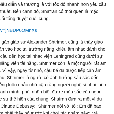
iểu diễn và thường là với tốc độ nhanh hơn yêu cầu
huật. Bên cạnh đó, Shafran có thói quen là mặc
uổi tống duyệt cuối cùng.
ch?v=jNBDP0OMnXs
ặp giáo sư Alexander Shtrimer, cũng là thầy giáo
hận vào học tại trường năng khiếu âm nhạc dành cho
cậu đến học tại nhạc viện Leningrad cũng dưới sự
iảng viên tài năng, Shtrimer còn là một người rất am
t. Vì vậy, ngay từ nhỏ, cậu bé đã được tiếp cận âm
au. Shtrimer là người có ảnh hưởng sâu sắc đến
ng luôn nhắc nhở cậu rằng người nghệ sĩ phải luôn
anh mình, phải nhận biết được màu sắc của ngọn
ợc sự thể hiện của chúng. Shafran đưa ra một ví dụ
Claude Debussy: "Shtrimer nói với tôi: Em đã bao
m phải thấy nó trước khi chơi tác phẩm này". Và