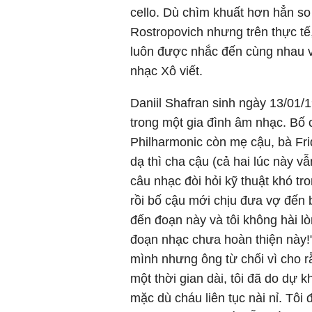
cello. Dù chìm khuất hơn hẳn so
Rostropovich nhưng trên thực tế,
luôn được nhắc đến cùng nhau v
nhạc Xô viết.
Daniil Shafran sinh ngày 13/01/1
trong một gia đình âm nhạc. Bố 
Philharmonic còn mẹ cậu, bà Fri
dạ thì cha cậu (cả hai lúc này v
câu nhạc đòi hỏi kỹ thuật khó t
rồi bố cậu mới chịu đưa vợ đến b
đến đoạn này và tôi không hài lòn
đoạn nhạc chưa hoàn thiện này!"
mình nhưng ông từ chối vì cho r
một thời gian dài, tôi đã do dự 
mặc dù cháu liên tục nài nỉ. Tôi