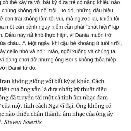
 có thể xảy ra với bất kỳ đứa trẻ có năng khiếu nào
 chúng không đủ nổi trội. Do đó, những dấu hiệu
 con trai không làm tôi vui, mà ngược lại, khiến tôi
a một căn bệnh nguy hiểm cần phải "phát hiện" kịp
h. Điều này rất khó thực hiện, vì Dania muốn trở
ủa cháu...". Một ngày, khi cậu bé khoảng 8 tuổi rưỡi,
y cello nhỏ và nói: "Nào, ngồi xuống và chúng ta
 vì đang chơi dở nhưng ông Boris không thỏa hiệp
ới Daniil từ đó.
fran không giống với bất kỳ ai khác. Cách
điệu của ông vẫn là duy nhất; kỹ thuật điêu
ông đã truyền tải một cá tính âm nhạc đam
ơ của một tính cách Nga vĩ đại. Ông không có
c nào thiếu chân thành: âm nhạc của ông ấy
".
Steven Isserlis