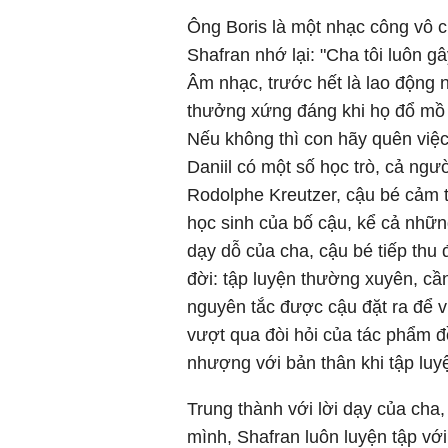
Ông Boris là một nhạc công vô c
Shafran nhớ lại: "Cha tôi luôn g
Âm nhạc, trước hết là lao động 
thưởng xứng đáng khi họ đổ mồ 
Nếu không thì con hãy quên việc 
Daniil có một số học trò, cả ngư
Rodolphe Kreutzer, cậu bé cảm t
học sinh của bố cậu, kể cả nhữ
dạy dỗ của cha, cậu bé tiếp thu
đời: tập luyện thường xuyên, cần
nguyên tắc được cậu đặt ra để v
vượt qua đòi hỏi của tác phẩm 
nhượng với bản thân khi tập luy
Trung thành với lời dạy của cha
mình, Shafran luôn luyện tập vớ