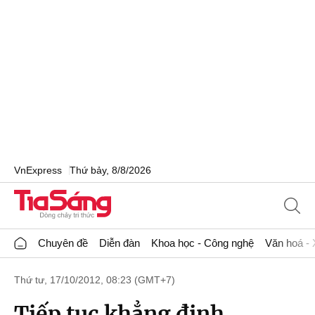
VnExpress
Thứ bảy, 8/8/2026
Chuyên đề
Diễn đàn
Khoa học - Công nghệ
Văn hoá - 
Thứ tư, 17/10/2012, 08:23 (GMT+7)
Tiếp tục khẳng định