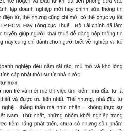
o Bộ Kế hoạch và Đầu tư khi đã tiên phong đưa vào
ành lập doanh nghiệp mới hay chỉnh sửa thông tin
n điện tử, thế nhưng cũng chỉ mới có thể phục vụ tốt
à TP.HCM. Hay Tổng cục Thuế - Bộ Tài chính đã làm
rực tuyến giúp người khai thuế dễ dàng nộp thông tin
g này cũng chỉ dành cho người biết về nghiệp vụ kế
 doanh nghiệp đều nằm rải rác, mù mờ và khó lòng
tính cập nhật thời sự từ nhà nước.
 tư hơn
 non trẻ và mới mẻ thì việc tìm kiếm nhà đầu tư là
thiết và được ưu tiên nhất. Thế nhưng, nhà đầu tư
g nghệ - thẳng thắn mà nhìn nhận – không thực sự
iệt Nam. Thứ nhất, những nhóm khởi nghiệp trong
ợc tiềm năng phát triển, chưa có những sản phẩm