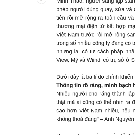
Minh Thảo, người sáng lập sta
phép người dùng quay, sửa và c
tiên rồi mở rộng ra toàn cầu và
thương mại điện tử kết hợp mạn
Việt Nam trước rồi mở rộng sa
trong số nhiều công ty đang có 
nhưng lại có tư cách pháp nh
View, Mỹ và Wiindi có trụ sở ở 
Dưới đây là ba lí do chính khiến
Thông tin rõ ràng,
minh bạch 
Nhiều người cho rằng thành lập 
thật mà ai cũng có thể nhìn ra 
cao hơn Việt Nam nhiều, nếu n
không thoả đáng" – Anh Nguyễn 