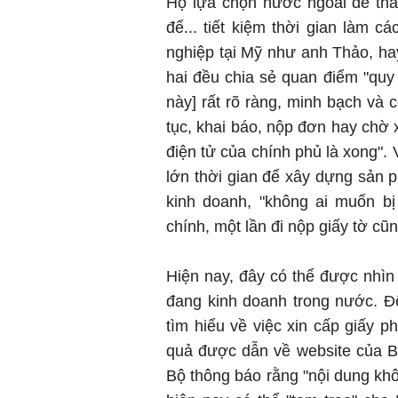
Họ lựa chọn nước ngoài để thà
để... tiết kiệm thời gian làm c
nghiệp tại Mỹ như anh Thảo, ha
hai đều chia sẻ quan điểm "quy 
này] rất rõ ràng, minh bạch và 
tục, khai báo, nộp đơn hay chờ 
điện tử của chính phủ là xong".
lớn thời gian để xây dựng sản p
kinh doanh, "không ai muốn bị
chính, một lần đi nộp giấy tờ cũ
Hiện nay, đây có thể được nhìn 
đang kinh doanh trong nước. Để
tìm hiểu về việc xin cấp giấy p
quả được dẫn về website của Bộ
Bộ thông báo rằng "nội dung khô