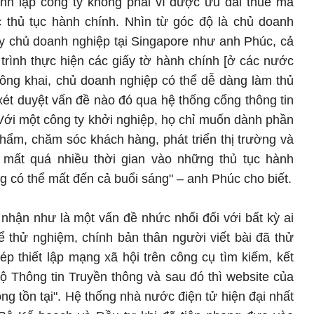
nh lập công ty không phải vì được ưu đãi thuế mà
ác thủ tục hành chính. Nhìn từ góc độ là chủ doanh
y chủ doanh nghiệp tại Singapore như anh Phúc, cả
trình thực hiện các giấy tờ hành chính [ở các nước
công khai, chủ doanh nghiệp có thể dễ dàng làm thủ
xét duyệt vấn đề nào đó qua hệ thống cổng thông tin
 Với một công ty khởi nghiệp, họ chỉ muốn dành phần
hẩm, chăm sóc khách hàng, phát triển thị trường và
 mất quá nhiều thời gian vào những thủ tục hành
ng có thể mất đến cả buổi sáng" – anh Phúc cho biết.
nhận như là một vấn đề nhức nhối đối với bất kỳ ai
 thử nghiệm, chính bản thân người viết bài đã thử
hép thiết lập mạng xã hội trên công cụ tìm kiếm, kết
 Thông tin Truyền thông và sau đó thì website của
ng tồn tại". Hệ thống nhà nước điện tử hiện đại nhất