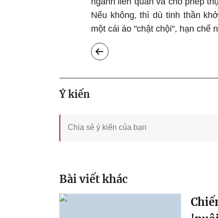
ngành liên quan và cho phép thực
Nếu không, thì dù tinh thần khở
một cái áo "chật chội", hạn chế 
Ý kiến
Bài viết khác
Chiến