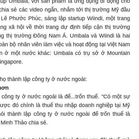
rtup Umbala, với sản phẩm là ứng dụng di động cho
hia sẻ các video ngắn, nhắm tới thị trường Mỹ đầu
 Lê Phước Phúc, sáng lập startup Wiindi, một trang
g xã hội về thời trang dự định tiếp cận thị trường
ng thị trường Đông Nam Á. Umbala và Wiindi là hai
toàn bộ nhân viên làm việc và hoạt động tại Việt Nam
ân ở một nước khác: Umbala có trụ sở ở Mountain
Singapore.
 họ thành lập công ty ở nước ngoài:
hơn
công ty ở nước ngoài là để...trốn thuế. "Có một sự
được đó chính là thuế thu nhập doanh nghiệp tại Mỹ
ói thành lập công ty ở nước ngoài để trốn thuế là
Minh Thảo chia sẻ.