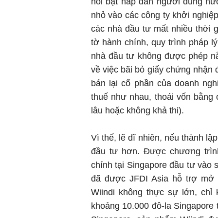
nổi bật hấp dẫn người dùng nước
nhỏ vào các công ty khởi nghiệ
các nhà đầu tư mất nhiều thời g
tờ hành chính, quy trình pháp 
nhà đầu tư không được phép n
về việc bãi bỏ giấy chứng nhận 
bán lại cổ phần của doanh ngh
thuế như nhau, thoái vốn bằng 
lâu hoặc không khả thi).
Vì thế, lẽ dĩ nhiên, nếu thành l
đầu tư hơn. Được chương trình
chính tại Singapore đầu tư vào 
đã được JFDI Asia hỗ trợ mở c
Wiindi không thực sự lớn, chỉ
khoảng 10.000 đô-la Singapore t