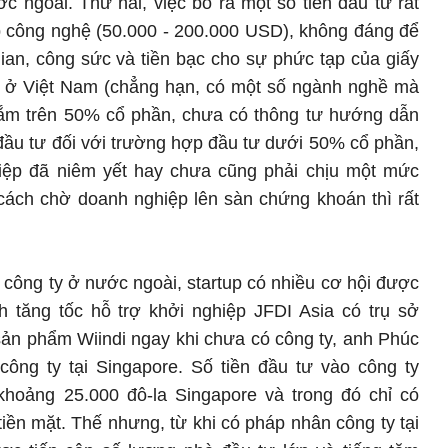
 ngoài. Thứ hai, việc bỏ ra một số tiền đầu tư rất
p công nghệ (50.000 - 200.000 USD), không đáng để
ian, công sức và tiền bạc cho sự phức tạp của giấy
lý ở Việt Nam (chẳng hạn, có một số ngành nghề mà
ắm trên 50% cổ phần, chưa có thông tư hướng dẫn
đầu tư đối với trường hợp đầu tư dưới 50% cổ phần,
iệp đã niêm yết hay chưa cũng phải chịu một mức
cách chờ doanh nghiệp lên sàn chứng khoán thì rất
ập công ty ở nước ngoài, startup có nhiều cơ hội được
 tăng tốc hỗ trợ khởi nghiệp JFDI Asia có trụ sở
sản phẩm Wiindi ngay khi chưa có công ty, anh Phúc
ông ty tại Singapore. Số tiền đầu tư vào công ty
 khoảng 25.000 đô-la Singapore và trong đó chỉ có
iền mặt. Thế nhưng, từ khi có pháp nhân công ty tại