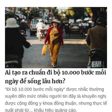
Ai tạo ra chuẩn đi bộ 10.000 bước mỗi
ngày để sống lâu hơn?
"Đi bộ 10.000 bước mỗi ngày" được nhắc thường
xuyên đến mức nhiều người tin đây là khuyến nghị
được cộng đồng y khoa đồng thuận, nhưng thực tế
xuất phát từ... khẩu hiệu quảng cáo.