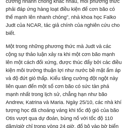
cường nhanh chóng khác nhau, mỗi phương thức
phải đáp ứng hàng loạt điều kiện để cơn bão có
thể mạnh lên nhanh chóng", nhà khoa học Falko
Judt của NCAR, tác giả chính của nghiên cứu cho
biết.
Một trong những phương thức mà Judt và các
cộng sự thảo luận xảy ra khi một cơn bão mạnh
lên một cách đối xứng, được thúc đẩy bởi các điều
kiện môi trường thuận lợi như nước bề mặt ấm áp
và độ đứt gió thấp. Kiểu tăng cường đột ngột này
liên quan đến một số cơn bão có sức tàn phá
mạnh nhất trong lịch sử, chẳng hạn như bão
Andrew, Katrina và Maria. Ngày 25/10, các nhà khí
tượng học đã choáng váng khi tốc độ gió của bão
Otis vượt qua dự đoán, bùng nổ với tốc độ 110
dặm/giờ chỉ trong vòng 24 giờ, đổ bộ vào bờ biển