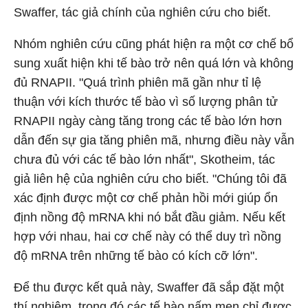
Swaffer, tác giả chính của nghiên cứu cho biết.
Nhóm nghiên cứu cũng phát hiện ra một cơ chế bổ
sung xuất hiện khi tế bào trở nên quá lớn và không
đủ RNAPII. "Quá trình phiên mã gần như tỉ lệ
thuận với kích thước tế bào vì số lượng phân tử
RNAPII ngày càng tăng trong các tế bào lớn hơn
dẫn đến sự gia tăng phiên mã, nhưng điều này vẫn
chưa đủ với các tế bào lớn nhất", Skotheim, tác
giả liên hệ của nghiên cứu cho biết. "Chúng tôi đã
xác định được một cơ chế phản hồi mới giúp ổn
định nồng độ mRNA khi nó bắt đầu giảm. Nếu kết
hợp với nhau, hai cơ chế này có thể duy trì nồng
độ mRNA trên những tế bào có kích cỡ lớn".
Để thu được kết quả này, Swaffer đã sắp đặt một
thí nghiệm, trong đó các tế bào nấm men chỉ được