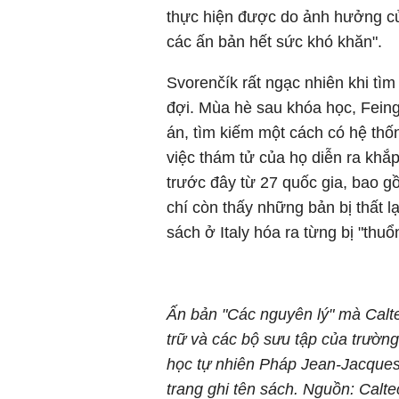
thực hiện được do ảnh hưởng của t
các ấn bản hết sức khó khăn".
Svorenčík rất ngạc nhiên khi tì
đợi. Mùa hè sau khóa học, Feing
án, tìm kiếm một cách có hệ th
việc thám tử của họ diễn ra khắ
trước đây từ 27 quốc gia, bao 
chí còn thấy những bản bị thất 
sách ở Italy hóa ra từng bị "thu
Ấn bản "Các nguyên lý" mà Calte
trữ và các bộ sưu tập của trường
học tự nhiên Pháp Jean-Jacques 
trang ghi tên sách. Nguồn: Calte