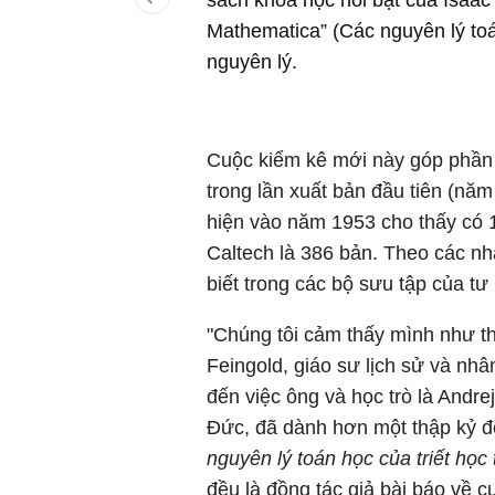
sách khoa học nổi bật của Isaac 
Mathematica” (Các nguyên lý toán
nguyên lý.
Cuộc kiểm kê mới này góp phần l
trong lần xuất bản đầu tiên (nă
hiện vào năm 1953 cho thấy có 1
Caltech là 386 bản. Theo các n
biết trong các bộ sưu tập của t
"Chúng tôi cảm thấy mình như t
Feingold, giáo sư lịch sử và nh
đến việc ông và học trò là Andr
Đức, đã dành hơn một thập kỷ để
nguyên lý toán học của triết học 
đều là đồng tác giả bài báo về cu