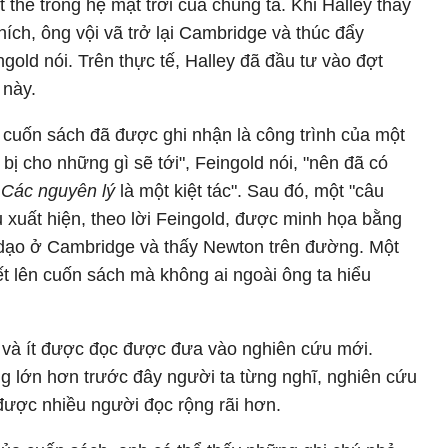
 thể trong hệ mặt trời của chúng ta. Khi Halley thấy
thích, ông vội vã trở lại Cambridge và thúc đẩy
gold nói. Trên thực tế, Halley đã đầu tư vào đợt
 này.
 cuốn sách đã được ghi nhận là công trình của một
n bị cho những gì sẽ tới", Feingold nói, "nên đã có
c
Các nguyên lý
là một kiệt tác". Sau đó, một "câu
 xuất hiện, theo lời Feingold, được minh họa bằng
i dạo ở Cambridge và thấy Newton trên đường. Một
ết lên cuốn sách mà không ai ngoài ông ta hiểu
 và ít được đọc được đưa vào nghiên cứu mới.
ng lớn hơn trước đây người ta từng nghĩ, nghiên cứu
ược nhiều người đọc rộng rãi hơn.