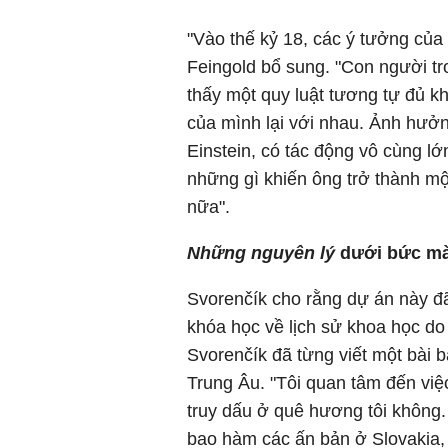
"Vào thế kỷ 18, các ý tưởng của
Feingold bổ sung. "Con người tr
thấy một quy luật tương tự đủ k
của mình lại với nhau. Ảnh hưở
Einstein, có tác động vô cùng lớ
những gì khiến ông trở thành mộ
nữa".
Những nguyên lý
dưới bức mà
Svorenčík cho rằng dự án này đã
khóa học về lịch sử khoa học do
Svorenčík đã từng viết một bài 
Trung Âu. "Tôi quan tâm đến việ
truy dấu ở quê hương tôi không
bao hàm các ấn bản ở Slovakia,