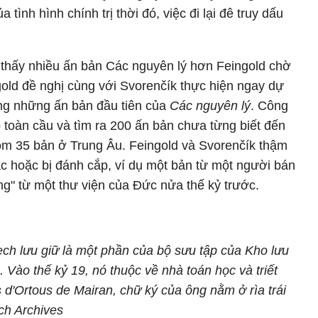
ình hình chính trị thời đó, việc đi lại đê truy dấu
m thấy nhiều ấn bản Các nguyên lý hơn Feingold chờ
old đề nghị cùng với Svorenčík thực hiện ngay dự
ống những ấn bản đầu tiên của
Các nguyên lý
. Công
p toàn cầu và tìm ra 200 ấn bản chưa từng biết đến
gồm 35 bản ở Trung Âu. Feingold và Svorenčík thậm
lạc hoặc bị đánh cắp, ví dụ một bản từ một người bán
ổng" từ một thư viện của Đức nửa thế kỷ trước.
ch lưu giữ là một phần của bộ sưu tập của Kho lưu
. Vào thế kỷ 19, nó thuộc về nhà toán học và triết
d'Ortous de Mairan, chữ ký của ông nằm ở rìa trái
ch Archives