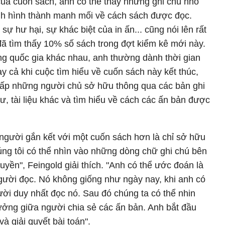
của cuốn sách, anh có thể thấy những ghi chú nhỏ
anh hình thành manh mối về cách sách được đọc.
 sự hư hại, sự khác biệt của in ấn... cũng nói lên rất
 đã tìm thấy 10% số sách trong đợt kiểm kê mới này.
ng quốc gia khác nhau, anh thường dành thời gian
y cả khi cuộc tìm hiểu về cuốn sách này kết thúc,
 cấp những người chủ sở hữu thông qua các bản ghi
ư, tài liệu khác và tìm hiểu về cách các ấn bản được
người gắn kết với một cuốn sách hơn là chỉ sở hữu
ng tôi có thể nhìn vào những dòng chữ ghi chú bên
uyền", Feingold giải thích. "Anh có thể ước đoán là
gười đọc. Nó không giống như ngày nay, khi anh có
ời duy nhất đọc nó. Sau đó chúng ta có thể nhin
ưởng giữa người chia sẻ các ấn bản. Anh bắt đầu
à giải quyết bài toán".