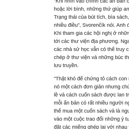
"Khi nhìn vào chính các ấn bản 
hoặc lời bình, những thứ giúp 
Trạng thái của bút tích, bìa sách,
nhiều điều", Svorenčík nói. Anh
Khi tham gia các hội nghị ở nhữ
tới các thư viện địa phương. Nga
các nhà sử học vẫn có thể truy
chép ở thư viện và những búc th
lưu truyền.
"Thật khó để chứng tỏ cách con 
nó một cách đơn giản nhưng chú
lề và cách cuốn sách được lan tr
mỗi ấn bản có rất nhiều người n
thể mua một cuốn sách và là ngư
vào một cuộc trao đổi những ý t
đặt các miếng ghép lại với nhau v