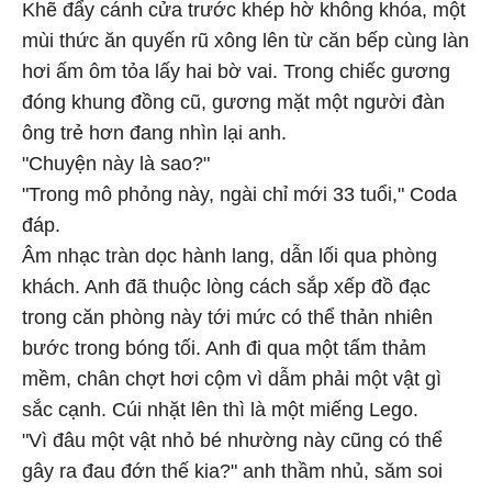
Khẽ đẩy cánh cửa trước khép hờ không khóa, một
mùi thức ăn quyến rũ xông lên từ căn bếp cùng làn
hơi ấm ôm tỏa lấy hai bờ vai. Trong chiếc gương
đóng khung đồng cũ, gương mặt một người đàn
ông trẻ hơn đang nhìn lại anh.
"Chuyện này là sao?"
"Trong mô phỏng này, ngài chỉ mới 33 tuổi," Coda
đáp.
Âm nhạc tràn dọc hành lang, dẫn lối qua phòng
khách. Anh đã thuộc lòng cách sắp xếp đồ đạc
trong căn phòng này tới mức có thể thản nhiên
bước trong bóng tối. Anh đi qua một tấm thảm
mềm, chân chợt hơi cộm vì dẫm phải một vật gì
sắc cạnh. Cúi nhặt lên thì là một miếng Lego.
"Vì đâu một vật nhỏ bé nhường này cũng có thể
gây ra đau đớn thế kia?" anh thầm nhủ, săm soi