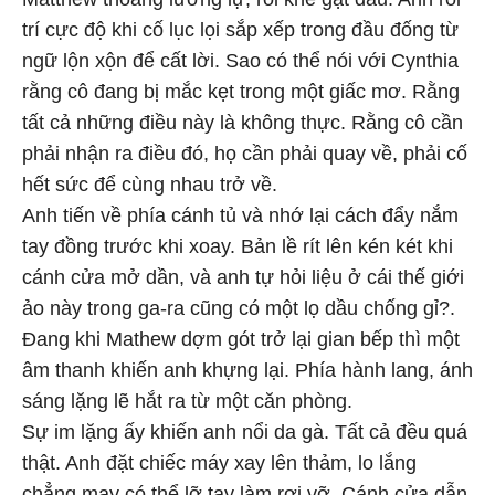
trí cực độ khi cố lục lọi sắp xếp trong đầu đống từ
ngữ lộn xộn để cất lời. Sao có thể nói với Cynthia
rằng cô đang bị mắc kẹt trong một giấc mơ. Rằng
tất cả những điều này là không thực. Rằng cô cần
phải nhận ra điều đó, họ cần phải quay về, phải cố
hết sức để cùng nhau trở về.
Anh tiến về phía cánh tủ và nhớ lại cách đẩy nắm
tay đồng trước khi xoay. Bản lề rít lên kén két khi
cánh cửa mở dần, và anh tự hỏi liệu ở cái thế giới
ảo này trong ga-ra cũng có một lọ dầu chống gỉ?.
Đang khi Mathew dợm gót trở lại gian bếp thì một
âm thanh khiến anh khựng lại. Phía hành lang, ánh
sáng lặng lẽ hắt ra từ một căn phòng.
Sự im lặng ấy khiến anh nổi da gà. Tất cả đều quá
thật. Anh đặt chiếc máy xay lên thảm, lo lắng
chẳng may có thể lỡ tay làm rơi vỡ. Cánh cửa dẫn