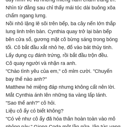
Nhìn từ đằng sau chỉ thấy mái tóc dài buông xõa
chấm ngang lưng.
Nồi nhỏ lặng lẽ sôi trên bếp, ba cây nến lớn thắp
lung linh trên bàn. Cynthia quay trở lại bàn bếp
bên cửa sổ, gương mặt cô bừng sáng trong bóng
tối. Cô bắt đầu xắt nhỏ hẹ, đổ vào bát thủy tinh.
Lấy dụng cụ đánh trứng, rồi bắt đầu trộn đều.
Cô quay người và nhận ra anh.
"Chào tình yêu của em," cô mỉm cười. "Chuyến
bay thế nào anh?"
Matthew hé miệng đáp nhưng không cất nên lời.
Mắt Cynthia ánh lên những tia vàng lấp lánh.
"Sao thế anh?" cô hỏi.
Liệu cô ấy có biết không?
"Có vẻ như cô ấy đã hóa thân hoàn toàn vào mô
phỏng này." Giọng Coda một lần nữa, lập tức vang