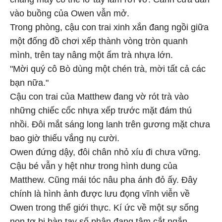
vào buồng của Owen vẫn mở.
Trong phòng, cậu con trai xinh xắn đang ngồi giữa
một đống đồ chơi xếp thành vòng tròn quanh
mình, trên tay nâng một ấm trà nhựa lớn.
"Mời quý cô Bò dùng một chén trà, mời tất cả các
bạn nữa."
Cậu con trai của Matthew đang vờ rót trà vào
những chiếc cốc nhựa xếp trước mặt đám thú
nhồi. Đôi mắt sáng long lanh trên gương mặt chưa
bao giờ thiếu vắng nụ cười.
Owen đứng dậy, đôi chân nhỏ xíu đi chưa vững.
Cậu bé vẫn y hệt như trong hình dung của
Matthew. Cũng mái tóc nâu pha ánh đỏ ấy. Đây
chính là hình ảnh được lưu đọng vĩnh viễn về
Owen trong thế giới thực. Kí ức về một sự sống
non tơ bị bàn tay số phận đang tâm cắt ngắn.