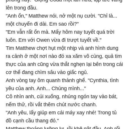
lên trong đầu.
"Anh ổn," Matthew nói, nở một nụ cười. "Chỉ là...
một chuyến đi dài. Em sao rồi?"
"Em vẫn rất ổn mà. Mấy hôm nay tuyết quá trời
luôn. Em với Owen vừa đi trượt tuyết về."
Tim Matthew chợt hụt một nhịp và anh hình dung
ra cảnh ở một nơi nào đó xa xăm vô cùng, quả tim
thực của anh cũng vừa thắt nghẹn lại bên trong cái
cơ thể đang chìm sâu vào giấc ngủ.
Anh vòng tay ôm quanh thành ghế. "Cynthia, tình
yêu của anh. Anh... Chúng mình..."
Cô nhìn anh, cúi xuống, nhúng ngón tay vào bát,
nếm thử, rồi vắt thêm chút nước chanh.
"Anh yêu, lấy giúp em cái máy xay nhé! Trong tủ
đồ cạnh cầu thang đó."
Matthew thoáng lưỡng lự, rồi khẽ gật đầu. Anh rối