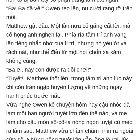
"Ba! Ba đã về!" Owen reo lên, nụ cười rạng rỡ trên
môi.
Matthew gật đầu. Một lần nữa cố gắng cất lời, mà
cổ họng anh nghẹn lại. Phía rìa tâm trí anh vang
lên tiếng nhắc nhở của lí trí, nhưng nó yếu ớt và
rách nát, như thể đến từ một nơi chốn xa xăm
không cùng.
"Ba ơi, nay con được ra đồi chơi!"
"Tuyệt!" Matthew thốt lên, trong tâm trí anh lúc này
chỉ còn tràn ngập huyễn tượng về những ngày
hạnh phúc trước mắt.
Vừa nghe Owen kể chuyện hôm nay cậu nhóc đã
làm một bạn người tuyết lớn đến thế nào, và mẹ
làm cho cậu món sô-cô-la nóng ngon tuyệt cú mèo
ra làm sao, Matthew vừa chăm chăm nhìn ra ngoài
cửa sổ. Những bông tuyết lớn vẫn lặng lẽ rơi, lúc