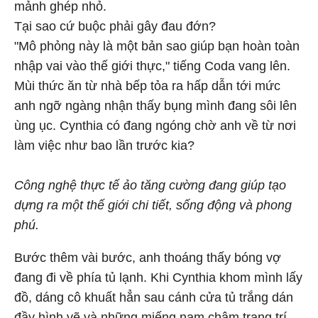
mảnh ghép nhỏ.
Tại sao cứ buộc phải gây đau đớn?
"Mô phỏng này là một bản sao giúp bạn hoàn toàn
nhập vai vào thế giới thực," tiếng Coda vang lên.
Mùi thức ăn từ nhà bếp tỏa ra hấp dẫn tới mức
anh ngỡ ngàng nhận thấy bụng mình đang sôi lên
ùng ục. Cynthia có đang ngóng chờ anh về từ nơi
làm việc như bao lần trước kia?
Công nghệ thực tế ảo tăng cường đang giúp tạo
dựng ra một thế giới chi tiết, sống động và phong
phú.
Bước thêm vài bước, anh thoáng thấy bóng vợ
đang đi về phía tủ lạnh. Khi Cynthia khom mình lấy
đồ, dáng cô khuất hẳn sau cánh cửa tủ trắng dán
đầy hình vẽ và những miếng nam châm trang trí.