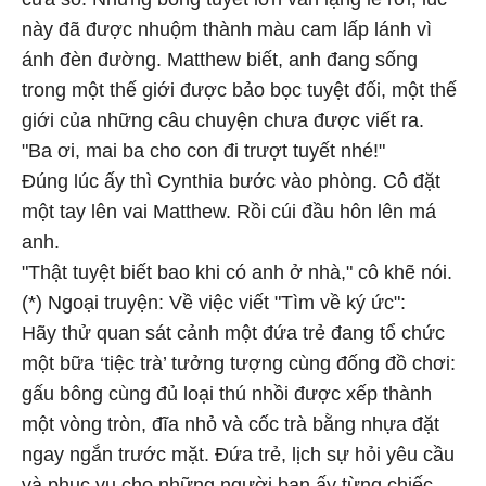
này đã được nhuộm thành màu cam lấp lánh vì
ánh đèn đường. Matthew biết, anh đang sống
trong một thế giới được bảo bọc tuyệt đối, một thế
giới của những câu chuyện chưa được viết ra.
"Ba ơi, mai ba cho con đi trượt tuyết nhé!"
Đúng lúc ấy thì Cynthia bước vào phòng. Cô đặt
một tay lên vai Matthew. Rồi cúi đầu hôn lên má
anh.
"Thật tuyệt biết bao khi có anh ở nhà," cô khẽ nói.
(*) Ngoại truyện: Về việc viết "Tìm về ký ức":
Hãy thử quan sát cảnh một đứa trẻ đang tổ chức
một bữa ‘tiệc trà’ tưởng tượng cùng đống đồ chơi:
gấu bông cùng đủ loại thú nhồi được xếp thành
một vòng tròn, đĩa nhỏ và cốc trà bằng nhựa đặt
ngay ngắn trước mặt. Đứa trẻ, lịch sự hỏi yêu cầu
và phục vụ cho những người bạn ấy từng chiếc