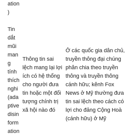
ation
)
Tin
dắt
mũi
Ở các quốc gia dân chủ,
man
Thông tin sai
truyền thông đại chúng
g
lệch mang lại lợi
phân chia theo truyền
tính
ích có hệ thống
thông và truyền thông
thích
cho người đưa
cánh hữu; kênh Fox
nghi
tin hoặc một đối
News ở Mỹ thường đưa
(ada
tượng chính trị
tin sai lệch theo cách có
ptive
xã hội nào đó
lợi cho đảng Cộng Hoà
disin
(cánh hữu) ở Mỹ
form
ation