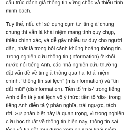
cấu trúc đánh giá thông tin vững chắc và thiếu tính
minh bạch.
Tuy thế, nếu chỉ sử dụng cụm từ ‘tin giả’ chung
chung thì vẫn là khái niệm mang tính quy chụp,
thiếu chính xác, và dễ gây nhiễu tư duy cho người
dân, nhất là trong bối cảnh khủng hoảng thông tin.
Trong nghiên cứu thông tin (information) ở khối
nước nói tiếng Anh, các nhà nghiên cứu thường
đặt vấn đề về tin giả thông qua hai khái niệm
chính: "thông tin sai lệch" (misinformation) và "tin
dắt mũi" (disinformation). Tiền tố ‘mis-’ trong tiếng
Anh diễn tả ý sai lệch vô ý thức; tiền tố ‘dis-’ trong
tiếng Anh diễn tả ý phản nghĩa, trái ngược, tách
rời. Sự phân biệt này là quan trọng, vì trong nghiên
cứu học thuật về thông tin hiện nay, thông tin sai
lệch và tin dắt mũi được xem như hai khái niệm