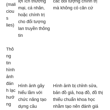
lợi ích thương
các đối tượng chính trị
(mali
mại, cá nhân,
mà không có căn cứ
ciou
hoặc chính trị
s
cho đối tượng
lies)
lan truyền thông
tin
Thô
ng
tin
hình
ảnh
đán
Hình ảnh gây
Hình ảnh bị chỉnh sửa,
h lạc
hiểu lầm với
bản đồ giả, hoạ đồ, đồ thị
hướ
chức năng tạo
thiếu chuẩn khoa học
ng
dựng câu
nhằm tạo nên đánh giá