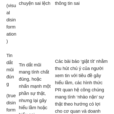
chuyện sai lệch
thông tin sai
(visu
al
disin
form
ation
)
Tin
Các bài báo ‘giật tít’ nhằm
dắt
Tin dắt mũi
thu hút chú ý của người
mũi
mang tính chất
xem tin với tiêu đề gây
đún
đúng, hoặc
hiểu lầm, các hình thức
g
nhấn mạnh một
PR quan hệ công chúng
phần sự thật,
(true
mang tính ‘nhào nặn’ sự
nhưng lại gây
disin
thật theo hướng có lợi
hiểu lầm hoặc
form
cho cơ quan và doanh