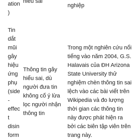
hiểu sai
ation
nghiệp
)
Tin
dắt
mũi
Trong một nghiên cứu nổi
gây
tiếng vào năm 2004, G.S.
hiệu
Halavais của ĐH Arizona
Thông tin gây
ứng
State University thử
hiểu sai, dù
phụ
nghiệm chèn thông tin sai
người đưa tin
(side
lệch vào các bài viết trên
không cố ý lừa
-
Wikipedia và đo lượng
lọc người nhận
effec
thời gian các thông tin
thông tin
t
này được phát hiện ra
disin
bởi các biên tập viên trên
form
trang này.