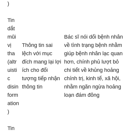
)
Tin
dắt
mũi
Bác sĩ nói dối bệnh nhân
vị
Thông tin sai
về tình trạng bệnh nhằm
tha
lệch với mục
giúp bệnh nhân lạc quan
(altr
đích mang lại lợi
hơn, chính phủ lượt bỏ
uisti
ích cho đối
chi tiết về khủng hoảng
c
tượng tiếp nhận
chính trị, kinh tế, xã hội,
disin
thông tin
nhằm ngăn ngừa hoảng
form
loạn đám đông
ation
)
Tin