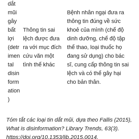
dắt
mũi
Bệnh nhân ngại đưa ra
gây
thông tin đúng về sức
bất
Thông tin sai
khoẻ của mình (chế độ
lợi
lệch được đưa
dinh dưỡng, chế độ tập
(detr
ra với mục đích
thể thao, loại thuốc họ
imen
cứu vãn một
đang sử dụng) cho bác
tal
tình thế khác
sĩ, cung cấp thông tin sai
disin
lệch và có thể gây hại
form
cho bản thân.
ation
)
Tóm tắt các loại tin dắt mũi, dựa theo Fallis (2015),
What is disinformation
?
Library Trends
, 63(3).
https://doi.org/10.1353/lib.2015.0014
.