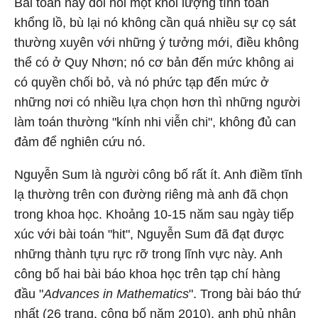
Bài toán này đòi hỏi một khối lượng tính toán
khổng lồ, bù lại nó không cần quá nhiều sự cọ sát
thường xuyên với những ý tưởng mới, điều không
thể có ở Quy Nhơn; nó cơ bản đến mức không ai
có quyền chối bỏ, và nó phức tạp đến mức ở
những nơi có nhiều lựa chọn hơn thì những người
làm toán thường "kính nhi viễn chi", không đủ can
đảm để nghiên cứu nó.
Nguyễn Sum là người công bố rất ít. Anh điềm tĩnh
lạ thường trên con đường riêng mà anh đã chọn
trong khoa học. Khoảng 10-15 năm sau ngày tiếp
xúc với bài toán "hit", Nguyễn Sum đã đạt được
những thành tựu rực rỡ trong lĩnh vực này. Anh
công bố hai bài báo khoa học trên tạp chí hàng
đầu "
Advances in Mathematics
". Trong bài báo thứ
nhất (26 trang, công bố năm 2010), anh phủ nhận