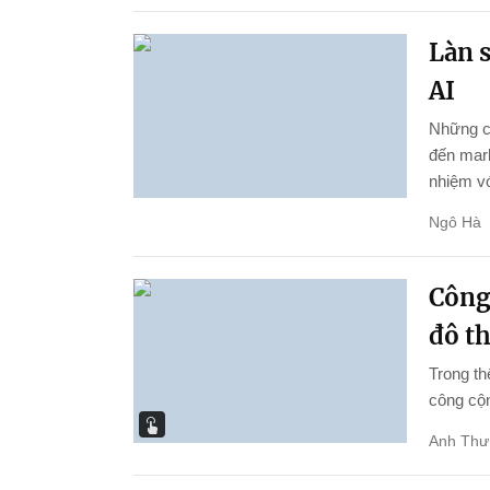
Làn 
AI
Những cô
đến mar
nhiệm vớ
Ngô Hà
Công
đô th
Trong th
công cộn
Anh Thư