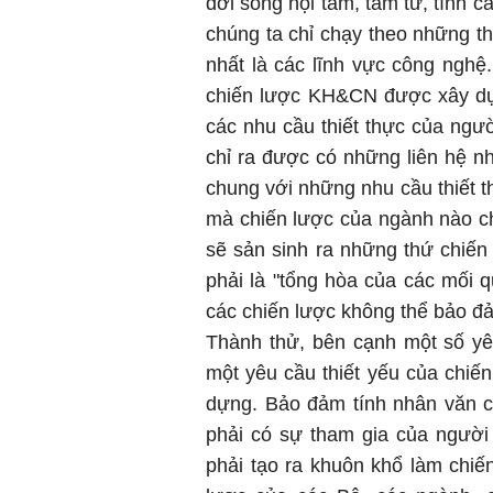
đời sống nội tâm, tâm tư, tình 
chúng ta chỉ chạy theo những 
nhất là các lĩnh vực công nghệ
chiến lược KH&CN được xây dự
các nhu cầu thiết thực của ngư
chỉ ra được có những liên hệ n
chung với những nhu cầu thiết t
mà chiến lược của ngành nào ch
sẽ sản sinh ra những thứ chiến
phải là "tổng hòa của các mối q
các chiến lược không thể bảo đ
Thành thử, bên cạnh một số yê
một yêu cầu thiết yếu của chiế
dựng. Bảo đảm tính nhân văn củ
phải có sự tham gia của người 
phải tạo ra khuôn khổ làm chiến