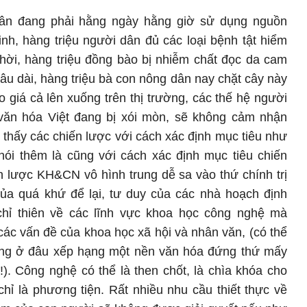
dân đang phải hằng ngày hằng giờ sử dụng nguồn
nh, hàng triệu người dân đủ các loại bệnh tật hiểm
hời, hàng triệu đồng bào bị nhiễm chất đọc da cam
u dài, hàng triệu bà con nông dân nay chặt cây này
 giá cả lên xuống trên thị trường, các thế hệ người
 văn hóa Việt đang bị xói mòn, sẽ không cảm nhận
thấy các chiến lược với cách xác định mục tiêu như
 nói thêm là cũng với cách xác định mục tiêu chiến
n lược KH&CN vô hình trung dễ sa vào thứ chính trị
ủa quá khứ để lại, tư duy của các nhà hoạch định
chỉ thiên về các lĩnh vực khoa học công nghệ mà
c vấn đề của khoa học xã hội và nhân văn, (có thể
ông ở đâu xếp hạng một nền văn hóa đứng thứ mấy
?!). Công nghệ có thể là then chốt, là chìa khóa cho
hỉ là phương tiện. Rất nhiều nhu cầu thiết thực về