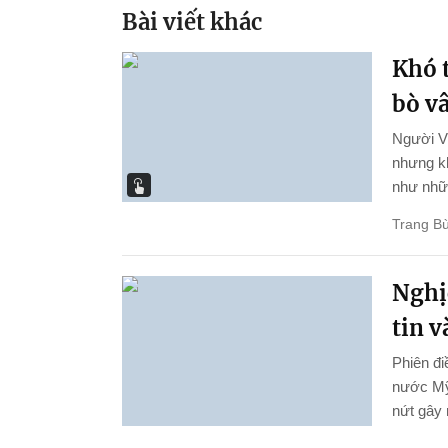
Bài viết khác
Khó t
bò v
Người Vi
nhưng kh
như nhữn
Trang Bù
Nghị
tin 
Phiên đi
nước Mỹ
nứt gây 