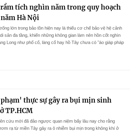
trầm tích nghìn năm trong quy hoạch
 năm Hà Nội
rống lớn trong bảo tồn hiện nay là thiếu cơ chế bảo vệ hệ cảnh
di sản đa tầng, khiến những không gian làm nên hồn cốt nghìn
ng Long như phố cổ, làng cổ hay hồ Tây chưa có "áo giáp pháp
 phạm' thực sự gây ra bụi mịn sinh
 ở TP.HCM
iên cứu mới đã đảo ngược quan niệm bấy lâu nay cho rằng
 rơm rạ từ miền Tây gây ra ô nhiễm bụi mịn trong không khí ở