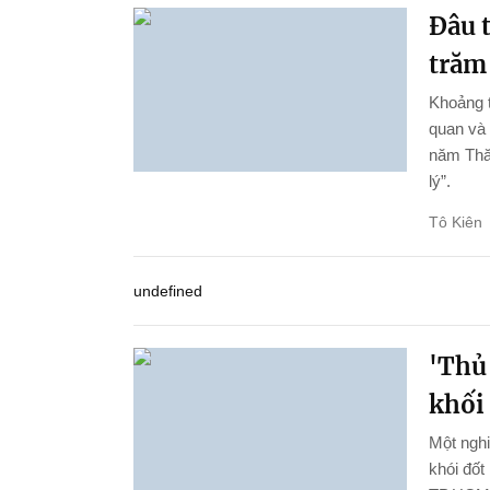
Đâu 
trăm
Khoảng t
quan và 
năm Thă
lý”.
Tô Kiên
undefined
'Thủ
khối
Một ngh
khói đốt