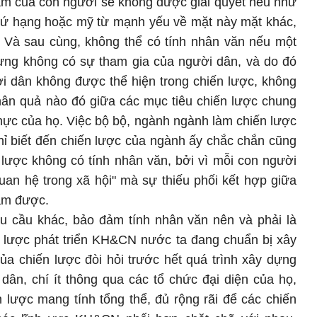
cảm của con người sẽ không được giải quyết nếu như
thứ hạng hoặc mỹ từ mạnh yếu về mặt này mặt khác,
. Và sau cùng, không thể có tính nhân văn nếu một
ng không có sự tham gia của người dân, và do đó
ời dân không được thể hiện trong chiến lược, không
hân quả nào đó giữa các mục tiêu chiến lược chung
hực của họ. Việc bộ bộ, ngành ngành làm chiến lược
ỉ biết đến chiến lược của ngành ấy chắc chắn cũng
 lược không có tính nhân văn, bởi vì mỗi con người
uan hệ trong xã hội" mà sự thiếu phối kết hợp giữa
ảm được.
u cầu khác, bảo đảm tính nhân văn nên và phải là
n lược phát triển KH&CN nước ta đang chuẩn bị xây
a chiến lược đòi hỏi trước hết quá trình xây dựng
dân, chí ít thông qua các tổ chức đại diện của họ,
 lược mang tính tổng thể, đủ rộng rãi để các chiến