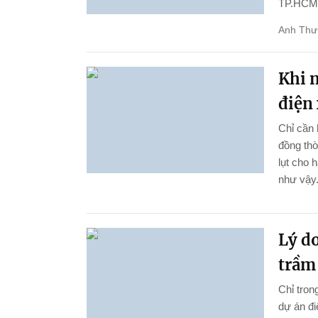
TP.HCM
Anh Thư
Khi n
điện 
Chỉ cần 
đồng thờ
lụt cho 
như vậy
Lý do
trầm
Chỉ tron
dự án đi