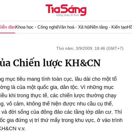
Diễn đàn
Khoa học - Công nghệ
Văn hoá - Xã hội
Nền tảng - Kiến tạo
Hồ
Thứ năm, 3/9/2009, 18:46 (GMT+7)
của Chiến lược KH&CN
g mục tiêu mang tính toàn cục, lâu dài cho một tổ
hường là của một quốc gia, dân tộc. Vì những mục
hiều khi trong thực tế, các chiến lược thường chạy
g, vô cảm, không thể hiện được nhu cầu cụ thể,
t và đời sống của đông đảo các tầng lớp dân cư. Thí
c gia đứng vị trí thứ mấy trong khu vực, ở vào trình
 KH&CN v.v.