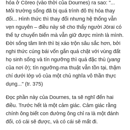
hóa ở Cöreo (vào thời của Dournes) ra sao: "...
Môi trường sống đã bị quá trình đô thị hóa thay
đổi... Hình thức thì thay đổi nhưng hệ thống vẫn
vẹn nguyên – điều này sẽ cho thấy người Jörai có
thể tự chuyển biến mà vẫn giữ được mình là mình.
Đời sống tâm linh thì bị xáo trộn sâu sắc hơn, bởi
nghi thức cúng bái vốn gắn quá chặt với vùng đất
họ sinh sống và tín ngưỡng thì quá đặc thù (
yang
của nơi ở); tín ngưỡng-ma thuật vẫn tồn tại, thậm
chí dưới lớp vỏ của một chủ nghĩa vô thần thực
dụng..." (tr. 375)
Đọc phần này của Dournes, ta sẽ nghĩ đến hai
điều. Trước hết là một cảm giác. Cảm giác rằng
chính ông biết con đường ông chỉ ra là một đánh
đổi, có cái sẽ được, và có cái sẽ mất đi.