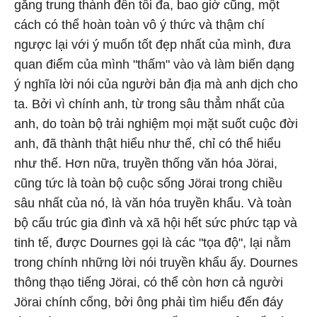
gắng trung thành đến tối đa, bao giờ cũng, một
cách có thể hoàn toàn vô ý thức và thậm chí
ngược lại với ý muốn tốt đẹp nhất của mình, đưa
quan điểm của mình "thấm" vào và làm biến dạng
ý nghĩa lời nói của người bản địa mà anh dịch cho
ta. Bởi vì chính anh, từ trong sâu thẳm nhất của
anh, do toàn bộ trải nghiệm mọi mặt suốt cuộc đời
anh, đã thành thật hiểu như thế, chỉ có thể hiểu
như thế. Hơn nữa, truyền thống văn hóa Jörai,
cũng tức là toàn bộ cuộc sống Jörai trong chiều
sâu nhất của nó, là văn hóa truyền khẩu. Và toàn
bộ cấu trúc gia đình và xã hội hết sức phức tạp và
tinh tế, được Dournes gọi là các "tọa độ", lại nằm
trong chính những lời nói truyền khẩu ấy. Dournes
thông thạo tiếng Jörai, có thể còn hơn cả người
Jörai chính cống, bởi ông phải tìm hiểu đến đáy