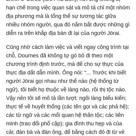
hạn chế trong việc quan sát và mô tả chỉ một nhóm
địa phương mà là tổng thể sự tương tác giữa
nhiều nhóm người, qua đó nắm bắt được những gì
diễn ra trên khắp địa bàn đi lại của người Jörai.
Cũng nhờ cách làm việc và viết ngay công trình tại
chỗ, Dournes đã không tự gò bó đi theo một
chương trình định trước, mà để cho sự thực của
thực địa dắt dẫn mình. Ông nói: "... Trước khi biết
người Jörai gọi nhau như thế nào (hệ thống từ
ngữ), tôi biết họ thuộc về làng nào, rồi thị tộc nào.
Vậy nên tôi sẽ mô tả lần lượt: ngôi làng biểu kiến;
thực tế về huyết thống (các tên gọi và các phả hệ);
các từ ngữ và các mối quan hệ thân tộc; các liên
minh (trao đổi phổ cập); gia đình thu hẹp và của
cải; đàn bà và đàn ông, để bằng cách đó đi từ vẻ