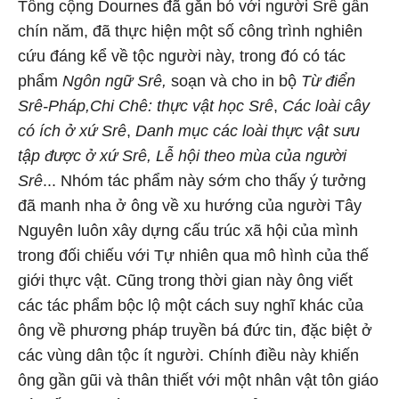
Tổng cộng Dournes đã gắn bó với người Srê gần
chín năm, đã thực hiện một số công trình nghiên
cứu đáng kể về tộc người này, trong đó có tác
phẩm
Ngôn ngữ Srê,
soạn và cho in bộ
Từ điển
Srê-Pháp,
Chi Chê: thực vật học Srê
,
Các loài cây
có ích ở xứ Srê
,
Danh mục các loài thực vật sưu
tập được ở xứ Srê, Lễ hội theo mùa của người
Srê
... Nhóm tác phẩm này sớm cho thấy ý tưởng
đã manh nha ở ông về xu hướng của người Tây
Nguyên luôn xây dựng cấu trúc xã hội của mình
trong đối chiếu với Tự nhiên qua mô hình của thế
giới thực vật. Cũng trong thời gian này ông viết
các tác phẩm bộc lộ một cách suy nghĩ khác của
ông về phương pháp truyền bá đức tin, đặc biệt ở
các vùng dân tộc ít người. Chính điều này khiến
ông gần gũi và thân thiết với một nhân vật tôn giáo