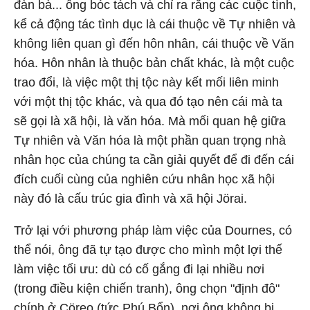
đàn bà... ông bóc tách và chỉ ra rằng các cuộc tình,
kể cả động tác tình dục là cái thuộc về Tự nhiên và
không liên quan gì đến hôn nhân, cái thuộc về Văn
hóa. Hôn nhân là thuộc bản chất khác, là một cuộc
trao đổi, là việc một thị tộc này kết mối liên minh
với một thị tộc khác, và qua đó tạo nên cái mà ta
sẽ gọi là xã hội, là văn hóa. Mà mối quan hệ giữa
Tự nhiên và Văn hóa là một phần quan trọng nhà
nhân học của chúng ta cần giải quyết để đi đến cái
đích cuối cùng của nghiên cứu nhân học xã hội
này đó là cấu trúc gia đình và xã hội Jörai.
Trở lại với phương pháp làm việc của Dournes, có
thể nói, ông đã tự tạo được cho mình một lợi thế
làm việc tối ưu: dù có cố gắng đi lại nhiều nơi
(trong điều kiện chiến tranh), ông chọn "định đô"
chính ở Cöreo (tức Phú Bổn), nơi ông không bị