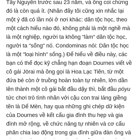
Tây Nguyên trước sau 23 năm, và ông coi chừng
đó là còn quá ít. (Nhân đây tôi cũng xin nhắc lại
một ý đã có lần nói ở nơi khác: dân tộc học, theo
một cách hiểu nào đó, không phải là một nghề mà
là một nghiệp, người ta không "làm" dân tộc học,
người ta "sống" nó. Condominas nói: Dân tộc học
là một "loại hình" sống.) Để hiểu về điều này, các
bạn có thể đọc kỹ chẳng hạn đoạn Dournes viết về
cô gái Jörai mà ông gọi là Hoa Lạc Tiên, từ một
đứa bé còn ở truồng hoàn toàn tự nhiên, lớn dần
lên thành một cô gái bắt đầu dậy thì, bắt đầu
pöyu
tức chơi trò tình nhân với cậu con trai láng giềng
tên là Dế Mèn, hay qua những ghi chép dữ kiện
của Dournes về kết cấu gia đình thu hẹp và gia
đình mở rộng, về chức năng tự nhiên và cơ cấu
phân chia lao động trong gia đình giữa đàn ông và