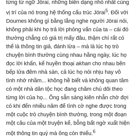
từng từ ngữ Jörai, những biến dạng nhỏ nhất cùng
5
vị trí của nó trong hệ thống cấu trúc Jörai
. Đối với
Dournes không gì bằng lắng nghe người Jörai nói,
không phải khi họ trả lời phỏng vấn của ta – cái đó
thường chẳng có giá trị mấy đâu, thậm chí rất có
thể là thông tin giả, đánh lừa – mà là lúc họ trò
chuyện bình thường cùng nhau hằng ngày, lúc họ
đọc lời khấn, kể huyền thoại
akhan
cho nhau bên
bếp lửa đêm nhà sàn, cả lúc họ nói nhịu hay vô
tình nhớ nhầm... không hề biết và không quan tâm
có một nhà dân tộc học đang chăm chú dõi theo
từng lời của họ... Ông sẵn sàng kiên nhẫn chờ đợi
có khi đến nhiều năm để tình cờ nghe được trong
một cuộc trò chuyện bình thường, trong một đoạn
một câu của một truyện kể, bỗng bất ngờ xuất hiện
6
một thông tin quý mà ông còn thiếu.