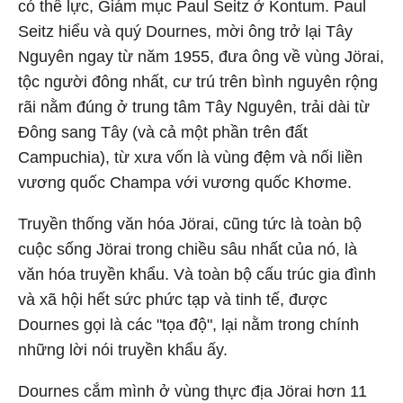
có thế lực, Giám mục Paul Seitz ở Kontum. Paul
Seitz hiểu và quý Dournes, mời ông trở lại Tây
Nguyên ngay từ năm 1955, đưa ông về vùng Jörai,
tộc người đông nhất, cư trú trên bình nguyên rộng
rãi nằm đúng ở trung tâm Tây Nguyên, trải dài từ
Đông sang Tây (và cả một phần trên đất
Campuchia), từ xưa vốn là vùng đệm và nối liền
vương quốc Champa với vương quốc Khơme.
Truyền thống văn hóa Jörai, cũng tức là toàn bộ
cuộc sống Jörai trong chiều sâu nhất của nó, là
văn hóa truyền khẩu. Và toàn bộ cấu trúc gia đình
và xã hội hết sức phức tạp và tinh tế, được
Dournes gọi là các "tọa độ", lại nằm trong chính
những lời nói truyền khẩu ấy.
Dournes cắm mình ở vùng thực địa Jörai hơn 11