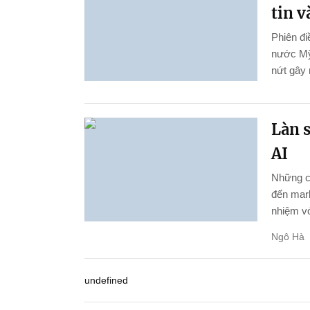
tin 
Phiên đi
nước Mỹ
nứt gây 
Làn 
AI
Những cô
đến mar
nhiệm vớ
Ngô Hà
undefined