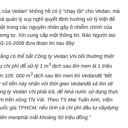
 của Vedan" không hề có ý "chạy tội" cho Vedan, mà
à quản lý suy nghĩ quyết định hướng xử lý triệt để
một trong các nguyên nhân gây ô nhiễm chính của
ng tự. Xin cung cấp một thông tin, Báo Người lao
2-10-2008 đưa đoạn tin sau đây:
ằng có thể bắt Công ty Vedan VN bồi thường thiệt
3
ụ chi phí để xử lý 1 m
dịch sau lên men là 1 triệu
3
ơn 105. 000 m
dịch sau lên men thì Vedanđã "tiết
y số tiền này nhân với thời gian Vedanđã xả lén sẽ
Công ty Vedan VN phải trả, để Nhà nước sử dụng thực
m trên sông Thị Vải. Theo TS Mai Tuấn Anh, Viện
uốc gia TPHCM, nếu tính cả chi phí đầu tư xây
dựng
lên menphải mất khoảng 50 triệu đồng."