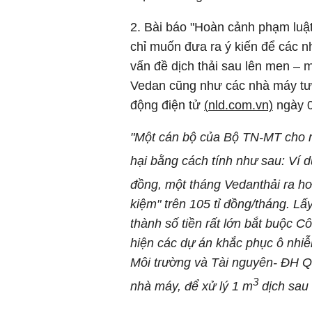
2. Bài báo "Hoàn cảnh phạm luật
chỉ muốn đưa ra ý kiến để các nh
vấn đề dịch thải sau lên men – 
Vedan cũng như các nhà máy tươ
động điện tử
(
nld.com.vn)
ngày 0
"Một cán bộ của Bộ TN-MT cho r
hại bằng cách tính như sau: Ví d
đồng, một tháng Vedanthải ra h
kiệm" trên 105 tỉ đồng/tháng. Lấ
thành số tiền rất lớn bắt buộc 
hiện các dự án khắc phục ô nhiễ
Môi trường và Tài nguyên- ĐH Q
3
nhà máy, để xử lý 1 m
dịch sau 