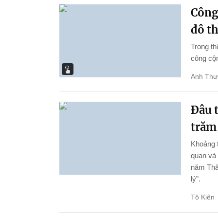
Công
đô th
Trong th
công cộn
Anh Thư
Đâu 
trăm
Khoảng t
quan và 
năm Thă
lý”.
Tô Kiên