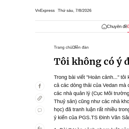
VnExpress
Thứ sáu, 7/8/2026
Chuyên đề
Trang chủ
Diễn đàn
Tôi không có ý 
Trong bài viết "Hoàn cảnh..." tôi
cả các dòng thải của Vedan mà c
các nhà quản lý (Cục Môi trườn
Thuỷ sản) cũng như các nhà kho
học) đã tranh luận rất nhiều tro
ý kiến của PGS.TS Đinh Văn Sâm t