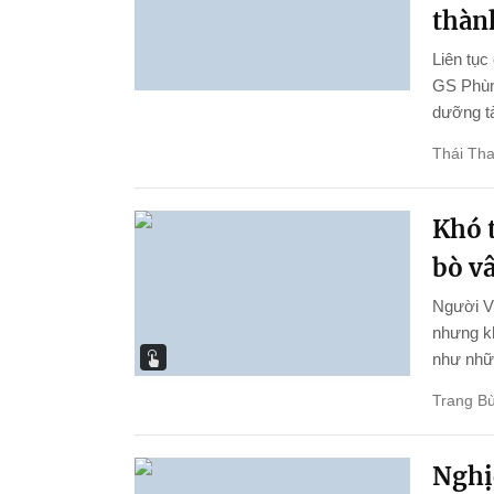
thành
Liên tục
GS Phùng
dưỡng tà
Thái Th
Khó t
bò v
Người Vi
nhưng kh
như nhữn
Trang Bù
Nghị