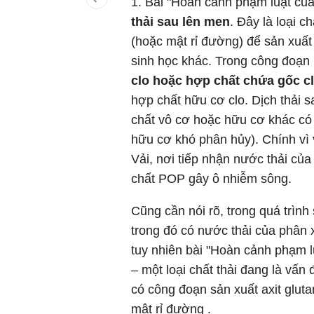
1. Bài "Hoàn cảnh phạm luật của 
thải sau lên men
. Đây là loại c
(hoặc mật rỉ đường) để sản xuất
sinh học khác. Trong công đoạn
clo hoặc hợp chất chứa gốc c
hợp chất hữu cơ clo. Dịch thải s
chất vô cơ hoặc hữu cơ khác có 
hữu cơ khó phân hủy). Chính vì v
Vải, nơi tiếp nhận nước thải củ
chất POP gây ô nhiễm sông.
Cũng cần nói rõ, trong quá trình
trong đó có nước thải của phân 
tuy nhiên bài "Hoàn cảnh phạm l
– một loại chất thải đang là vấn
có công đoạn sản xuất axit glut
mật rỉ đường .