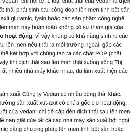
Vedan" chỉ nói tới 1 loại chất thải của Vedan là
dịch
hất thải phát sinh sau công đoạn lên men tinh bột sắn
 axit glutamic, lysin hoặc các sản phẩm công nghệ
 lên men này hoàn toàn không có sự tham gia của
lo hoạt động
, vì vậy không có khả năng sinh ra các
au lên men nếu thải ra môi trường ngoài, gặp các
thể kết hợp với chúng tạo ra các chất POP (chất
ậy khi dịch thải sau lên men thải xuống sống Thị
a rất nhiều nhà máy khác nhau, đã làm xuất hiện các
 sản xuất Công ty Vedan có nhiều dòng thải khác,
xưởng sản xuất xút-axit có chứa gốc clo hoạt động,
uật của Vedan" chỉ đề cập đến dịch thải sau lên men
 đề nan giải của tất cả các nhà máy sản xuất bột ngọt
amic bằng phương pháp lên men tinh bột sắn hoặc