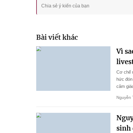
Bài viết khác
Vì s
live
Cơ chế 
hức đón 
cảm giác
Nguyễn 
Nguy
sinh