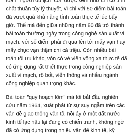
toán "người du lịch" còn được xem như chỉ có tính
chất thuần túy lý thuyết, vì chỉ với 50 điểm bài toán
đã vượt quá khả năng tính toán thực tế lúc bấy
giờ. Thế mà đến giữa những năm 80 đã trở thành
bài toán thường ngày trong công nghệ sản xuất vi
mạch, với số điểm phải đi qua lên tới mấy vạn hay
mấy chục vạn thậm chí cả triệu. Còn nhiều bài
toán tối ưu khác, vốn có vẻ viển vông xa thực tế đã
có ứng dụng rất thiết thực trong công nghiệp sản
xuất vi mạch, rô bốt, viễn thông và nhiều ngành
công nghiệp quan trọng khác.
Bài toán "quy hoạch lõm" mà tôi bắt đầu nghiên
cứu năm 1964, xuất phát từ sự suy ngẫm trên các
vấn đề giao thông vận tải hồi ấy ở một đất nước
kinh tế lạc hậu lại đang có chiến tranh, không ngờ
đã có ứng dụng trong nhiều vấn đề kinh tế, kỹ