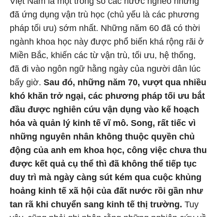
Việt Nam là một trong số các nước nghèo nhưng
đã ứng dụng vận trù học (chủ yếu là các phương
pháp tối ưu) sớm nhất. Những năm 60 đã có thời
ngành khoa học này được phổ biến khá rộng rãi ở
Miền Bắc, khiến các từ vận trù, tối ưu, hệ thống,
đã đi vào ngôn ngữ hằng ngày của người dân lúc
bấy giờ.
Sau đó, những năm 70, vượt qua nhiều
khó khăn trở ngại, các phương pháp tối ưu bắt
đầu được nghiên cứu vận dụng vào kế hoạch
hóa và quản lý kinh tế vĩ mô. Song, rất tiếc vì
những nguyên nhân không thuộc quyền chủ
động của anh em khoa học, công việc chưa thu
được kết quả cụ thể thì đã không thể tiếp tục
duy trì mà ngày càng sút kém qua cuộc khủng
hoảng kinh tế xã hội của đất nước rồi gần như
tan rã khi chuyển sang kinh tế thị trường.
Tuy