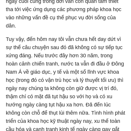
ngày cuối cùng trong đời vẫn còn quan tâm thiết
tha tới việc ứng dụng các phương pháp khoa học
vào những vấn đề cụ thể phục vụ đời sống của
dân.
Tuy vậy, đến hôm nay tôi vẫn chưa hết day dứt vì
sự thể câu chuyện sau đó đã không có sự tiếp tục
xứng đáng. Nếu trước đây hơn 30 năm, trong
hoàn cảnh chiến tranh, nước ta vẫn đi đầu ở Đông
Nam Á về giáo dục, y tế và một số lĩnh vực khoa
học (trong đó có vận trù học và lý thuyết tối ưu) thì
ngày nay chúng ta không còn giữ được vị trí đó,
thậm chí có mặt đã tụt hậu so với họ và có xu
hướng ngày càng tụt hậu xa hơn. Đã đến lúc
không còn chỗ để thụt lùi thêm nữa. Tình hình phát
triển của khoa học kỹ thuật ngày nay, xu thế toàn
cầu hóa và cạnh tranh kinh tế ngày càng gay gắt