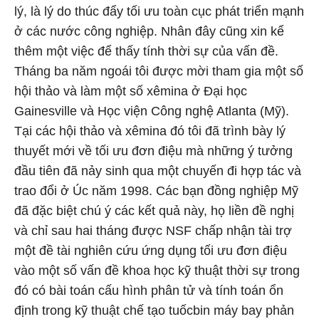
lý, là lý do thúc đẩy tối ưu toàn cục phát triển mạnh
ở các nước công nghiệp. Nhân đây cũng xin kể
thêm một việc để thấy tính thời sự của vấn đề.
Tháng ba năm ngoái tôi được mời tham gia một số
hội thảo và làm một số xêmina ở Đại học
Gainesville và Học viện Công nghệ Atlanta (Mỹ).
Tại các hội thảo và xêmina đó tôi đã trình bày lý
thuyết mới về tối ưu đơn điệu mà những ý tưởng
đầu tiên đã nảy sinh qua một chuyến đi hợp tác và
trao đổi ở Úc năm 1998. Các bạn đồng nghiệp Mỹ
đã đặc biệt chú ý các kết quả này, họ liền đề nghị
và chỉ sau hai tháng được NSF chấp nhận tài trợ
một đề tài nghiên cứu ứng dụng tối ưu đơn điệu
vào một số vấn đề khoa học kỹ thuật thời sự trong
đó có bài toán cấu hình phân tử và tính toán ổn
định trong kỹ thuật chế tạo tuốcbin máy bay phản