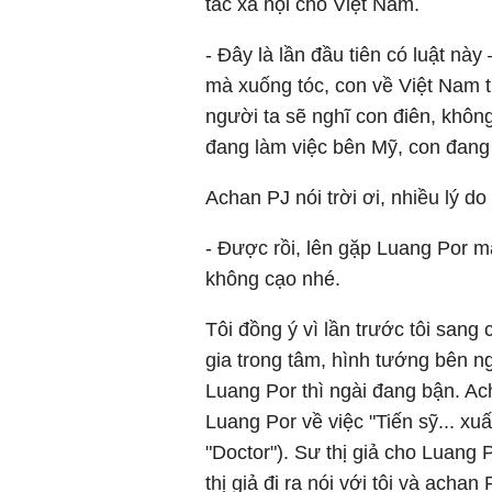
tác xã hội cho Việt Nam.
- Đây là lần đầu tiên có luật này
mà xuống tóc, con về Việt Nam th
người ta sẽ nghĩ con điên, không 
đang làm việc bên Mỹ, con đang 
Achan PJ nói trời ơi, nhiều lý d
- Được rồi, lên gặp Luang Por mà
không cạo nhé.
Tôi đồng ý vì lần trước tôi sang 
gia trong tâm, hình tướng bên n
Luang Por thì ngài đang bận. Ach
Luang Por về việc "Tiến sỹ... xuấ
"Doctor"). Sư thị giả cho Luang 
thị giả đi ra nói với tôi và achan 