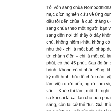
Tôi vốn sang chùa Rombodhidha
mục đích nghiên cứu về ứng dụng 
đầu tôi đến chùa là cuối tháng 6-
sang chùa theo một người bạn v
sang đến nơi thì thấy ở đây khôn
chú, không niệm Phật, không có 
như thế - chỉ là một buổi pháp 
tới chánh điện – chỉ là một cái l
phút, có thể 45 phút. Sau đó ăn 
hành. Không có ai phân công, kh
kỳ một hình thức tổ chức nào, v
làm việc dưới bếp, người làm vi
vân... Khỏe thì làm, mệt thì ngh
có khi chỉ là cái lán che bốn ph
sáng, còn lại cứ thế "tu". Giải t