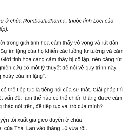
 sư ở chùa Rombodhidharma, thuộc tỉnh Loei của
ấp).
i trong giới tinh hoa cảm thấy vô vọng và rút dần
 Sự im lặng của họ khiến các luồng tư tưởng và cảm
 Giới tinh hoa càng cảm thấy bị cô lập, nên càng rút
iên cứu có một lý thuyết để nói về quy trình này,
ng xoáy của im lặng".
ó thể tiếp tục là tiếng nói của sự thật. Giải pháp thì
một vấn đề: làm thế nào có thể chiến thắng được cảm
thác nói trên, để tiếp tục vai trò của mình?
huyện tôi xuất gia gieo duyên ở chùa
 của Thái Lan vào tháng 10 vừa rồi.