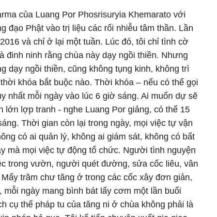
rma của Luang Por Phosrisuryia Khemarato với
đạo Phật vào trị liệu các rối nhiễu tâm thần. Lần
2016 và chỉ ở lại một tuần. Lúc đó, tôi chỉ tình cờ
à đinh ninh rằng chùa này dạy ngồi thiền. Nhưng
g dạy ngồi thiền, cũng không tụng kinh, không trì
thời khóa bắt buộc nào. Thời khóa – nếu có thể gọi
duy nhất mỗi ngày vào lúc 6 giờ sáng. Ai muốn dự sẽ
án lớn lợp tranh - nghe Luang Por giảng, có thể 15
sáng. Thời gian còn lại trong ngày, mọi việc tự vận
ông có ai quản lý, không ai giám sát, không có bất
ậy mà mọi việc tự động tổ chức. Người tình nguyện
ệc trong vườn, người quét đường, sửa cốc liêu, vân
ỉ. Mấy trăm chư tăng ở trong các cốc xây đơn giản,
ía, mỗi ngày mang bình bát lấy cơm một lần buổi
hích cụ thể pháp tu của tăng ni ở chùa không phải là