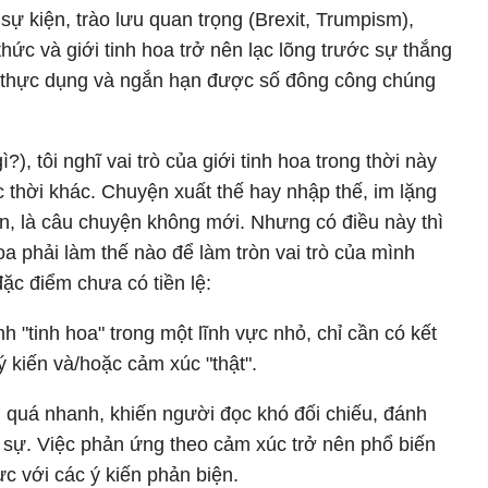
sự kiện, trào lưu quan trọng (Brexit, Trumpism),
 thức và giới tinh hoa trở nên lạc lõng trước sự thắng
 thực dụng và ngắn hạn được số đông công chúng
?), tôi nghĩ vai trò của giới tinh hoa trong thời này
c thời khác. Chuyện xuất thế hay nhập thế, im lặng
n, là câu chuyện không mới. Nhưng có điều này thì
oa phải làm thế nào để làm tròn vai trò của mình
 đặc điểm chưa có tiền lệ:
h "tinh hoa" trong một lĩnh vực nhỏ, chỉ cần có kết
ý kiến và/hoặc cảm xúc "thật".
ổi quá nhanh, khiến người đọc khó đối chiếu, đánh
ực sự. Việc phản ứng theo cảm xúc trở nên phổ biến
c với các ý kiến phản biện.