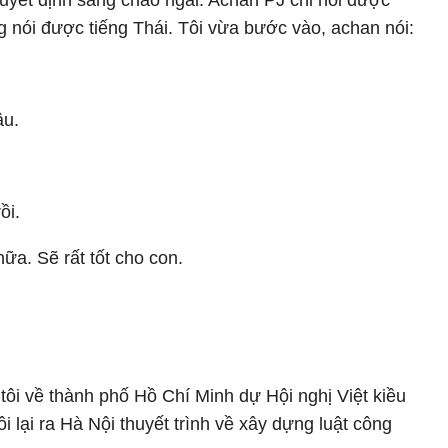
 quyết định sang chào ngài. Achan PJ chỉ nói được
ông nói được tiếng Thái. Tôi vừa bước vào, achan nói:
âu.
ồi.
nữa. Sẽ rất tốt cho con.
, tôi về thành phố Hồ Chí Minh dự Hội nghị Việt kiều
i lại ra Hà Nội thuyết trình về xây dựng luật công