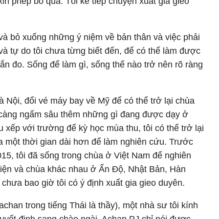
 xin phép bỏ qua. Tôi kể tiếp chuyện xuất gia gieo
và bỏ xuống những ý niệm về bản thân và việc phải
g và tự do tôi chưa từng biết đến, để có thể làm được
đắn đo. Sống để làm gì, sống thế nào trở nên rõ ràng
Hà Nội, đổi vé máy bay về Mỹ để có thể trở lại chùa
i càng ngấm sâu thêm những gì đang được dạy ở
hu xếp với trường để kỳ học mùa thu, tôi có thể trở lại
 một thời gian dài hơn để làm nghiên cứu. Trước
15, tôi đã sống trong chùa ở Việt Nam để nghiên
 viện và chùa khác nhau ở Ấn Độ, Nhật Bản, Hàn
chưa bao giờ tôi có ý định xuất gia gieo duyên.
achan trong tiếng Thái là thầy), một nhà sư tôi kính