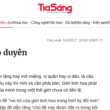
Diễn đàn
Khoa học - Công nghệ
Văn hoá - Xã hội
Nền tảng - Kiến tạo
Hồ
Chủ nhật, 5/2/2017, 10:00 (GMT+7)
o duyên
m lặng hay mở miệng, vị quân hay vị dân, là câu
 này thì mới và cần phải bàn: Giới tinh hoa phải
ủa mình trong một thế giới chưa có tiền lệ.
ề "vai trò của giới tinh hoa trong thời kỳ đổi mới".
 tập đề dẫn rằng "chủ đề này được đặt ra trong bối