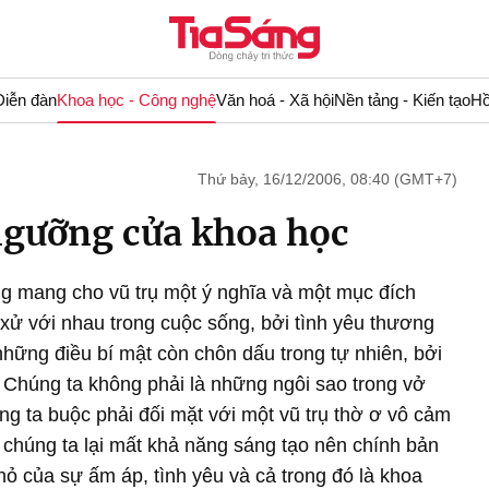
Diễn đàn
Khoa học - Công nghệ
Văn hoá - Xã hội
Nền tảng - Kiến tạo
Hồ
Thứ bảy, 16/12/2006, 08:40 (GMT+7)
ngưỡng cửa khoa học
g mang cho vũ trụ một ý nghĩa và một mục đích
xử với nhau trong cuộc sống, bởi tình yêu thương
những điều bí mật còn chôn dấu trong tự nhiên, bởi
. Chúng ta không phải là những ngôi sao trong vở
úng ta buộc phải đối mặt với một vũ trụ thờ ơ vô cảm
, chúng ta lại mất khả năng sáng tạo nên chính bản
hỏ của sự ấm áp, tình yêu và cả trong đó là khoa