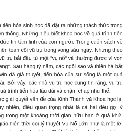
h tiến hóa sinh học đã đặt ra những thách thức trong
n thống. Những hiểu biết khoa học về quá trình tiến
đức tin tâm linh của con người. Trong cuốn sách về
ên toàn cõi vũ trụ trong vòng sáu ngày. Nhưng theo
 vũ trụ bắt đầu từ một "vụ nổ" và thường được ví von
ng". Sau hàng tỷ năm, các ngôi sao và thiên hà bắt
in đã giả thuyết, tiến hóa của sự sống là một quá
ài. Bởi vậy, các nhà vũ trụ học cũng tin rằng, vũ trụ
uá trình tiến hóa lâu dài và chậm chạp như thế.
c giải quyết vấn đề của Kinh Thánh và Khoa học lại
y nhiên, điều quan trọng nhất là cả hai đều gợi ý
ông trong một khoảng thời gian hữu hạn ở quá khứ.
giáo hiện thời coi lý thuyết Vụ Nổ Lớn như là một lời