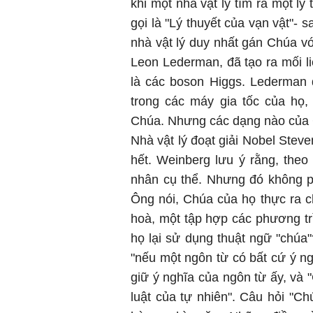
khi một nhà vật lý tìm ra một lý
gọi là "Lý thuyết của vạn vật"-
nhà vật lý duy nhất gán Chúa với
Leon Lederman, đã tạo ra mối l
là các boson Higgs. Lederman đ
trong các máy gia tốc của họ,
Chúa. Nhưng các dạng nào của 
Nhà vật lý đoạt giải Nobel Stev
hết. Weinberg lưu ý rằng, theo
nhân cụ thể. Nhưng đó không p
Ông nói, Chúa của họ thực ra ch
hoà, một tập hợp các phương trì
họ lại sử dụng thuật ngữ "chúa
"nếu một ngôn từ có bất cứ ý ng
giữ ý nghĩa của ngôn từ ấy, và 
luật của tự nhiên". Câu hỏi "Ch