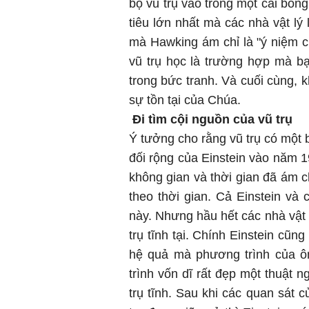
bộ vũ trụ vào trong một cái bóng
tiêu lớn nhất mà các nhà vật lý
mà Hawking ám chỉ là "ý niệm 
vũ trụ học là trường hợp mà b
trong bức tranh. Và cuối cùng,
sự tồn tại của Chúa.
Đi tìm cội nguồn của vũ trụ
Ý tưởng cho rằng vũ trụ có một 
đối rộng của Einstein vào năm 1
không gian và thời gian đã ám ch
theo thời gian. Cả Einstein và
này. Nhưng hầu hết các nhà vật 
trụ tĩnh tại. Chính Einstein cũn
hệ quả mà phương trình của ô
trình vốn dĩ rất đẹp một thuật 
trụ tĩnh. Sau khi các quan sát 