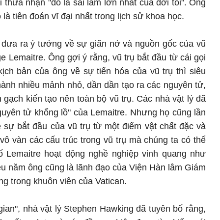
i thừa nhận "đó là sai lầm lớn nhất của đời tôi". Ông
là tiên đoán vĩ đại nhất trong lịch sử khoa học.
 đưa ra ý tưởng về sự giãn nở và nguồn gốc của vũ
e Lemaitre. Ông gợi ý rằng, vũ trụ bắt đầu từ cái gọi
kịch bản của ông về sự tiến hóa của vũ trụ thì siêu
hành nhiều mảnh nhỏ, dần dần tạo ra các nguyên tử,
 gạch kiến tạo nên toàn bộ vũ trụ. Các nhà vật lý đã
uyên tử khổng lồ" của Lemaitre. Nhưng họ cũng lần
 sự bắt đầu của vũ trụ từ một điểm vật chất đặc và
vô vàn các cấu trúc trong vũ trụ mà chúng ta có thể
ố Lemaitre hoạt động nghề nghiệp vinh quang như
iều năm ông cũng là lãnh đạo của Viện Hàn lâm Giám
g trong khuôn viên của Vatican.
ian", nhà vật lý Stephen Hawking đã tuyên bố rằng,