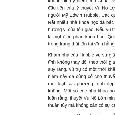
khẳng định ý niệm của Chúa về 
đầu tiên của lý thuyết Vụ Nổ 
người Mỹ Edwin Hubble. Các qua
Rất nhiều nhà khoa học đã bác 
hương vị của tôn giáo. Nếu vũ t
là một điều phản khoa học. Qua
trong trạng thái tồn tại vĩnh hằn
Khám phá của Hubble về sự giãn
tĩnh không thay đổi theo thời g
suy rằng, vũ trụ có một thời k
niệm này đã củng cố cho thuyế
một loạt các phương trình đẹp
không. Một số các nhà khoa họ
luận rằng, thuyết Vụ Nổ Lớn min
thuần túy mà không cần có sự c