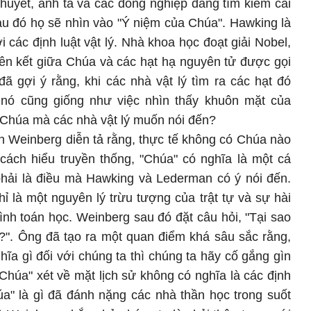
 thuyết, anh ta và các đồng nghiệp đang tìm kiếm cái
 sau đó họ sẽ nhìn vào "Ý niệm của Chúa". Hawking là
 các định luật vật lý. Nhà khoa học đoạt giải Nobel,
iên kết giữa Chúa và các hạt hạ nguyên tử được gọi
ã gợi ý rằng, khi các nhà vật lý tìm ra các hạt đó
 nó cũng giống như việc nhìn thấy khuôn mặt của
Chúa mà các nhà vật lý muốn nói đến?
en Weinberg diễn tả rằng, thực tế không có Chúa nào
 cách hiểu truyền thống, "Chúa" có nghĩa là một cá
hải là điều mà Hawking và Lederman có ý nói đến.
ỉ là một nguyên lý trừu tượng của trật tự và sự hài
nh toán học. Weinberg sau đó đặt câu hỏi, "Tại sao
"?". Ông đã tạo ra một quan điểm khá sâu sắc rằng,
hĩa gì đối với chúng ta thì chúng ta hãy cố gắng gìn
"Chúa" xét về mặt lịch sử không có nghĩa là các định
úa" là gì đã đánh nặng các nhà thần học trong suốt