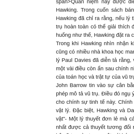
span>Quan niệm này được diễn
Hawking. Trong cuốn sách bán 
Hawking đã chỉ ra rằng, nếu lý t
trụ hoàn toàn có thể giải thích 
huống như thế, Hawking đặt ra c
Trong khi Hawking nhìn nhận k
cũng có nhiều nhà khoa học ma
lý Paul Davies đã diễn tả rằng, 
một vài điều còn ẩn sau chính n
của toán học và trật tự của vũ t
John Barrow tin vào sự cân bằn
phép mô tả vũ trụ. Điều đó ngụ ý
cho chính sự tinh tế này. Chính
vật lý. Đặc biệt, Hawking và Da
vật"- Một lý thuyết đơn lẻ mà 
nhất được cả thuyết tương đối 