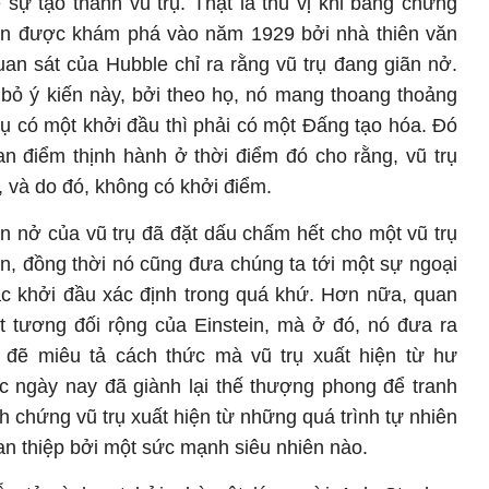
sự tạo thành vũ trụ. Thật là thú vị khi bằng chứng
Lớn được khám phá vào năm 1929 bởi nhà thiên văn
n sát của Hubble chỉ ra rằng vũ trụ đang giãn nở.
bỏ ý kiến này, bởi theo họ, nó mang thoang thoảng
rụ có một khởi đầu thì phải có một Đấng tạo hóa. Đó
n điểm thịnh hành ở thời điểm đó cho rằng, vũ trụ
g, và do đó, không có khởi điểm.
 nở của vũ trụ đã đặt dấu chấm hết cho một vũ trụ
ian, đồng thời nó cũng đưa chúng ta tới một sự ngoại
hắc khởi đầu xác định trong quá khứ. Hơn nữa, quan
t tương đối rộng của Einstein, mà ở đó, nó đưa ra
 đẽ miêu tả cách thức mà vũ trụ xuất hiện từ hư
c ngày nay đã giành lại thế thượng phong để tranh
h chứng vũ trụ xuất hiện từ những quá trình tự nhiên
an thiệp bởi một sức mạnh siêu nhiên nào.