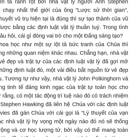
 tả rành rọt bởi nhà vật lý người Anh Stephen
chạy nhất thế giới của ông "Lược sử thời gian",
huyết vũ trụ hiện tại là đúng thì sự tạo thành của vũ
được bằng các định luật vật lý thuần tuý. Trong tình
âu hỏi, cái gì đóng vai trò cho một Đấng sáng tạo?
hoa học như một sự lột tả bức tranh của Chúa thì
ng những quan niệm khác nhau. Chẳng hạn, nhà vật
vẻ đẹp và trật tự của các định luật vật lý đã gợi mở
hững định luật đó, một vài điều bắt nguồn từ vẻ đẹp
rụ. Tương tự như vậy, nhà vật lý John Polkinghorn và
g tinh tế đáng kinh ngạc của trật tự toán học cho
 rằng, có một tác động trí tuệ nào đó có trách nhiệm
 Stephen Hawking đã liên hệ Chúa với các định luật
vies đã gán Chúa với cái gọi là "Lý thuyết của vạn
các nhà vật lý hy vọng một ngày nào đó nó sẽ thống
rộng và cơ học lượng tử, bởi vậy có thể mang toàn