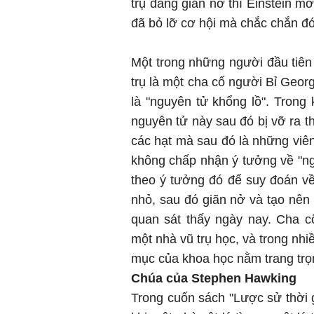
trụ đang giãn nở thì Einstein mớ
đã bỏ lỡ cơ hội mà chắc chắn đó 
Một trong những người đầu tiên
trụ là một cha cố người Bỉ Georg
là "nguyên tử khổng lồ". Trong 
nguyên tử này sau đó bị vỡ ra t
các hạt mà sau đó là những viên
không chấp nhận ý tưởng về "ng
theo ý tưởng đó để suy đoán về
nhỏ, sau đó giãn nở và tạo nên 
quan sát thấy ngày nay. Cha c
một nhà vũ trụ học, và trong nh
mục của khoa học nằm trang trọn
Chúa của Stephen Hawking
Trong cuốn sách "Lược sử thời g