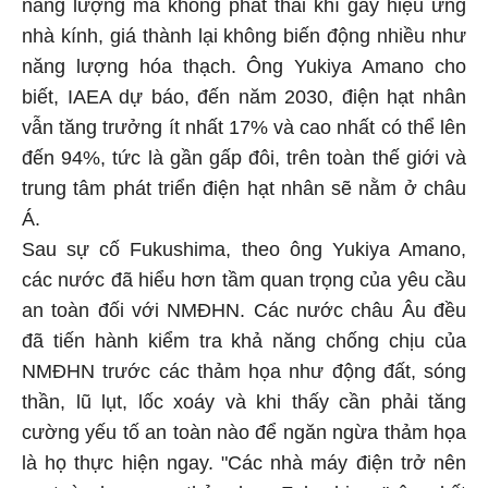
năng lượng mà không phát thải khí gây hiệu ứng
nhà kính, giá thành lại không biến động nhiều như
năng lượng hóa thạch. Ông Yukiya Amano cho
biết, IAEA dự báo, đến năm 2030, điện hạt nhân
vẫn tăng trưởng ít nhất 17% và cao nhất có thể lên
đến 94%, tức là gần gấp đôi, trên toàn thế giới và
trung tâm phát triển điện hạt nhân sẽ nằm ở châu
Á.
Sau sự cố Fukushima, theo ông Yukiya Amano,
các nước đã hiểu hơn tầm quan trọng của yêu cầu
an toàn đối với NMĐHN. Các nước châu Âu đều
đã tiến hành kiểm tra khả năng chống chịu của
NMĐHN trước các thảm họa như động đất, sóng
thần, lũ lụt, lốc xoáy và khi thấy cần phải tăng
cường yếu tố an toàn nào để ngăn ngừa thảm họa
là họ thực hiện ngay. "Các nhà máy điện trở nên