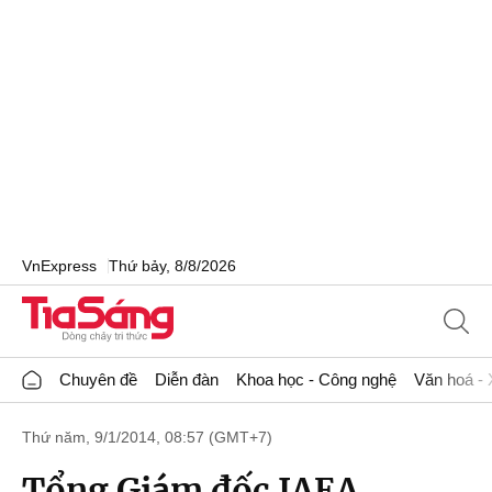
VnExpress
Thứ bảy, 8/8/2026
Chuyên đề
Diễn đàn
Khoa học - Công nghệ
Văn hoá - 
Thứ năm, 9/1/2014, 08:57 (GMT+7)
Tổng Giám đốc IAEA