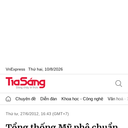
VnExpress
Thứ hai, 10/8/2026
Chuyên đề
Diễn đàn
Khoa học - Công nghệ
Văn hoá - 
Thứ tư, 27/6/2012, 16:43 (GMT+7)
Tổng thống Mỹ phê chuẩn