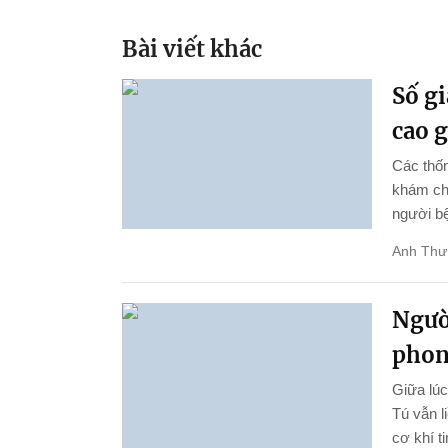
Bài viết khác
Số gi
cao 
Các thốn
khám chữ
người bệ
Anh Thư
Ngườ
phon
Giữa lúc
Tú vẫn l
cơ khí ti