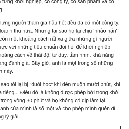
 từng khởi nghiệp, có công ty, có sản phẩm và có
g.
những người tham gia hầu hết đều đã có một công ty,
oanh thu nữa. Nhưng tại sao họ lại chịu ‘nhào nặn’
i còn một khoảng cách rất xa giữa những gì người
ợc với những tiêu chuẩn đòi hỏi để khởi nghiệp
khoảng cách về thái độ, tư duy, tầm nhìn, khả năng
ng đánh giá. Bây giờ, anh là một trong số những
h này.
sao tôi lại bị "đuổi học" khi đến muộn mười phút, khi
a tiếng... Điều đó là không được phép bởi trong khởi
trong vòng 30 phút và họ không có dịp làm lại.
oanh của mình là số một và cho phép mình quên đi
 lý giải.