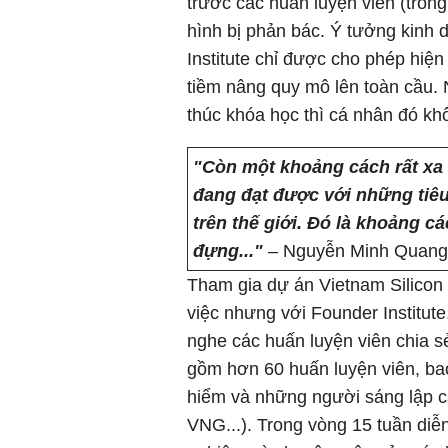
trước các huấn luyện viên (tron
hình bị phản bác. Ý tưởng kinh
Institute chỉ được cho phép hiệ
tiềm nâng quy mô lên toàn cầu. 
thúc khóa học thì cá nhân đó khô
"Còn một khoảng cách rất xa 
đang đạt được với những tiêu
trên thế giới. Đó là khoảng cá
đựng..."
– Nguyễn Minh Quang
Tham gia dự án Vietnam Silicon
việc nhưng với Founder Institute
nghe các huấn luyện viên chia s
gồm hơn 60 huấn luyện viên, b
hiểm và những người sáng lập cá
VNG...). Trong vòng 15 tuần diễn