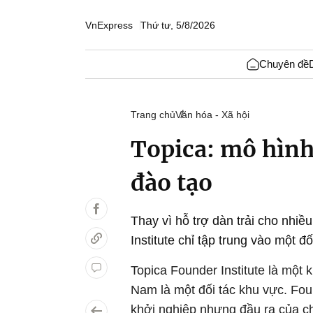
VnExpress
Thứ tư, 5/8/2026
Chuyên đề
Trang chủ
Văn hóa - Xã hội
Topica: mô hình
đào tạo
Thay vì hỗ trợ dàn trải cho nhiề
Institute chỉ tập trung vào một đ
Topica Founder Institute là một 
Nam là một đối tác khu vực. Fou
khởi nghiệp nhưng đầu ra của ch