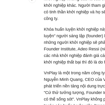
khởi nghiệp khác. Người tham gi
có tinh thần khởi nghiệp và họ s
công ty.
Khóa huấn luyện khởi nghiệp này, 
luyện" người sáng lập (founder)
những người khởi nghiệp sẽ phải
Founder Institute, Adeo Ressi (n
các nhà khởi nghiệp đánh giá cá
khởi nghiệp thất bại thì đó là 
VnPlay là một trong năm công ty 
Nguyễn Minh Quang, CEO của Vn
phát triển nền tảng nội dung trự
"Cứ thử tưởng tượng, Founder In
có thể sống sót". VnPlay không 