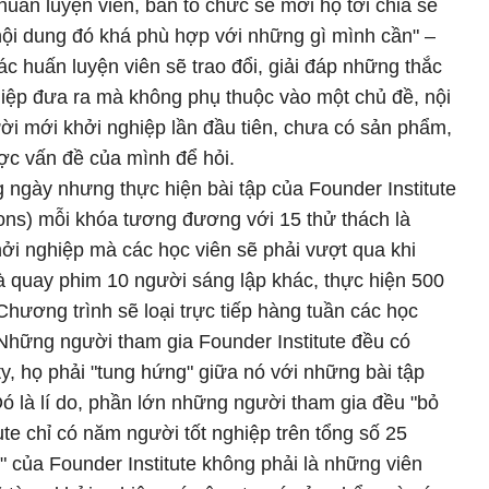
ấn luyện viên, ban tổ chức sẽ mời họ tới chia sẻ
nội dung đó khá phù hợp với những gì mình cần" –
c huấn luyện viên sẽ trao đổi, giải đáp những thắc
hiệp đưa ra mà không phụ thuộc vào một chủ đề, nội
ời mới khởi nghiệp lần đầu tiên, chưa có sản phẩm,
ợc vấn đề của mình để hỏi.
g ngày nhưng thực hiện bài tập của Founder Institute
ions) mỗi khóa tương đương với 15 thử thách là
hởi nghiệp mà các học viên sẽ phải vượt qua khi
à quay phim 10 người sáng lập khác, thực hiện 500
Chương trình sẽ loại trực tiếp hàng tuần các học
Những người tham gia Founder Institute đều có
ty, họ phải "tung hứng" giữa nó với những bài tập
Đó là lí do, phần lớn những người tham gia đều "bỏ
ute chỉ có năm người tốt nghiệp trên tổng số 25
 của Founder Institute không phải là những viên