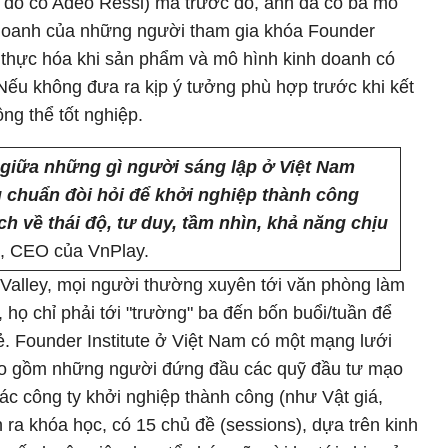
g đó có Adeo Ressi) mà trước đó, anh đã có ba mô
 doanh của những người tham gia khóa Founder
n thực hóa khi sản phẩm và mô hình kinh doanh có
Nếu không đưa ra kịp ý tưởng phù hợp trước khi kết
ng thể tốt nghiệp.
giữa những gì người sáng lập ở Việt Nam
 chuẩn đòi hỏi để khởi nghiệp thành công
ch về thái độ, tư duy, tầm nhìn, khả năng chịu
, CEO của VnPlay.
 Valley, mọi người thường xuyên tới văn phòng làm
, họ chỉ phải tới "trường" ba đến bốn buổi/tuần để
ẻ. Founder Institute ở Việt Nam có một mạng lưới
ao gồm những người đứng đầu các quỹ đầu tư mạo
c công ty khởi nghiệp thành công (như Vật giá,
 ra khóa học, có 15 chủ đề (sessions), dựa trên kinh