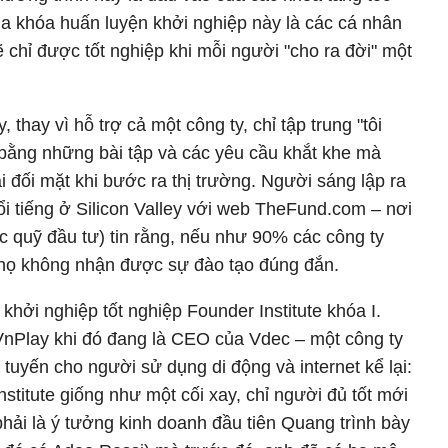
a khóa huấn luyện khởi nghiệp này là các cá nhân
ẽ chỉ được tốt nghiệp khi mỗi người "cho ra đời" một
thay vì hỗ trợ cả một công ty, chỉ tập trung "tôi
 bằng những bài tập và các yêu cầu khắt khe mà
 đối mặt khi bước ra thị trường. Người sáng lập ra
ổi tiếng ở Silicon Valley với web TheFund.com – nơi
c quỹ đầu tư) tin rằng, nếu như 90% các công ty
do họ không nhận được sự đào tạo đúng đắn.
khởi nghiệp tốt nghiệp Founder Institute khóa I.
Play khi đó đang là CEO của Vdec – một công ty
c tuyến cho người sử dụng di động và internet kể lại:
stitute giống như một cối xay, chỉ người đủ tốt mới
phải là ý tưởng kinh doanh đầu tiên Quang trình bày