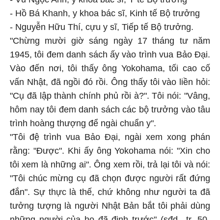
- Hồ Bá Khanh, y khoa bác sĩ, Kinh tế Bộ trưởng
- Nguyễn Hữu Thí, cựu y sĩ, Tiếp tế Bộ trưởng.
"Chừng mười giờ sáng ngày 17 tháng tư năm
1945, tôi đem danh sách ấy vào trình vua Bảo Ðại.
Vào đến nơi, tôi thấy ông Yokohama, tối cao cố
vấn Nhật, đã ngồi đó rồi. Ông thấy tôi vào liền hỏi:
"Cụ đã lập thành chính phủ rồi à?". Tôi nói: "Vâng,
hôm nay tôi đem danh sách các bộ trưởng vào tâu
trình hoàng thượng để ngài chuẩn y".
"Tôi đệ trình vua Bảo Ðại, ngài xem xong phán
rằng: "Ðược". Khi ấy ông Yokohama nói: "Xin cho
tôi xem là những ai". Ông xem rồi, trả lại tôi và nói:
"Tôi chúc mừng cụ đã chọn được người rất đứng
đắn". Sự thực là thế, chứ không như người ta đã
tưởng tượng là người Nhật Bản bắt tôi phải dùng
những người của họ đã định trước" (sđd., tr. 50-