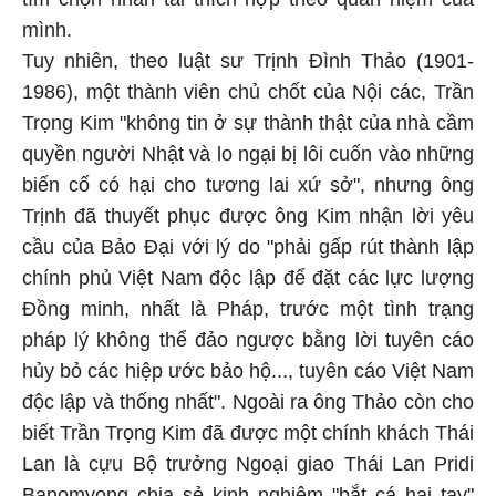
mình.
Tuy nhiên, theo luật sư Trịnh Đình Thảo (1901-
1986), một thành viên chủ chốt của Nội các, Trần
Trọng Kim "không tin ở sự thành thật của nhà cầm
quyền người Nhật và lo ngại bị lôi cuốn vào những
biến cố có hại cho tương lai xứ sở", nhưng ông
Trịnh đã thuyết phục được ông Kim nhận lời yêu
cầu của Bảo Đại với lý do "phải gấp rút thành lập
chính phủ Việt Nam độc lập để đặt các lực lượng
Đồng minh, nhất là Pháp, trước một tình trạng
pháp lý không thể đảo ngược bằng lời tuyên cáo
hủy bỏ các hiệp ước bảo hộ..., tuyên cáo Việt Nam
độc lập và thống nhất". Ngoài ra ông Thảo còn cho
biết Trần Trọng Kim đã được một chính khách Thái
Lan là cựu Bộ trưởng Ngoại giao Thái Lan Pridi
Banomyong chia sẻ kinh nghiệm "bắt cá hai tay"