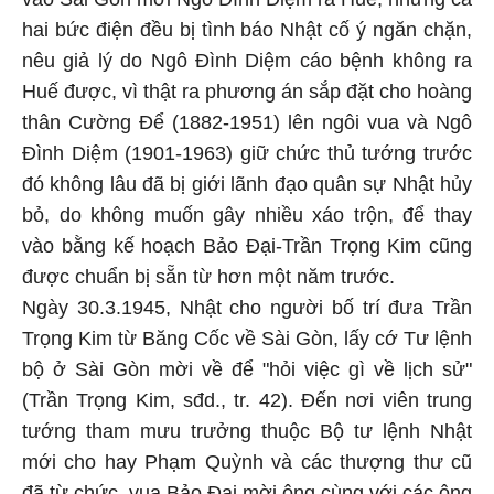
hai bức điện đều bị tình báo Nhật cố ý ngăn chặn,
nêu giả lý do Ngô Đình Diệm cáo bệnh không ra
Huế được, vì thật ra phương án sắp đặt cho hoàng
thân Cường Để (1882-1951) lên ngôi vua và Ngô
Đình Diệm (1901-1963) giữ chức thủ tướng trước
đó không lâu đã bị giới lãnh đạo quân sự Nhật hủy
bỏ, do không muốn gây nhiều xáo trộn, để thay
vào bằng kế hoạch Bảo Đại-Trần Trọng Kim cũng
được chuẩn bị sẵn từ hơn một năm trước.
Ngày 30.3.1945, Nhật cho người bố trí đưa Trần
Trọng Kim từ Băng Cốc về Sài Gòn, lấy cớ Tư lệnh
bộ ở Sài Gòn mời về để "hỏi việc gì về lịch sử"
(Trần Trọng Kim, sđd., tr. 42). Đến nơi viên trung
tướng tham mưu trưởng thuộc Bộ tư lệnh Nhật
mới cho hay Phạm Quỳnh và các thượng thư cũ
đã từ chức, vua Bảo Đại mời ông cùng với các ông