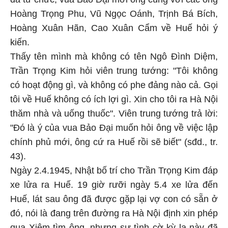
Hoàng Trọng Phu, Vũ Ngọc Oánh, Trịnh Bá Bích,
Hoàng Xuân Hãn, Cao Xuân Cẩm về Huế hỏi ý
kiến.
Thấy tên mình mà không có tên Ngô Đình Diệm,
Trần Trọng Kim hỏi viên trung tướng: "Tôi không
có hoạt động gì, và không có phe đảng nào cả. Gọi
tôi về Huế không có ích lợi gì. Xin cho tôi ra Hà Nội
thăm nhà và uống thuốc". Viên trung tướng trả lời:
"Đó là ý của vua Bảo Đại muốn hỏi ông về việc lập
chính phủ mới, ông cứ ra Huế rồi sẽ biết" (sđd., tr.
43).
Ngày 2.4.1945, Nhật bố trí cho Trần Trọng Kim đáp
xe lửa ra Huế. 19 giờ rưỡi ngày 5.4 xe lửa đến
Huế, lát sau ông đã được gặp lại vợ con có sẵn ở
đó, nói là đang trên đường ra Hà Nội định xin phép
qua Xiêm tìm ông, nhưng sự tình cờ kỳ lạ này đã