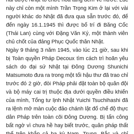
này chỉ còn một mình Trần Trọng Kim ở lại với vài
người khác do Nhật đã đưa qua sẵn trước đó, để
đến ngày 16.1.1945 thì được bố trí đi Băng Cốc
(Thái Lan) cùng với Đặng Văn Ký, một thành viên
chủ chốt của đảng Phục Quốc thân Nhật.
Ngày 9 tháng 3 năm 1945, vào lúc 21 giờ, sau khi
bị Toàn quyền Pháp Decoux tìm cách trì hoãn yêu
sách do đại sứ Nhật tại Đông Dương Shunichi
Matsumoto đưa ra trong một tối hậu thư đã trao chỉ
trước đó 2 giờ, đòi Pháp phải đặt toàn bộ quân đội
và bộ máy cai trị thuộc địa dưới quyền điều khiển
của mình, Tổng tư lịnh Nhật Yuichi Tsuchihashi đã
ra lệnh mở màn cuộc đảo chánh lật đổ chế độ thực
dân Pháp trên toàn cõi Đông Dương. Bị tấn công
bất ngờ vì chưa hề hay biết trước, quân pháp thất
thế trên khắp cả ba kỳ Nam, Trung, Bắc và chỉ