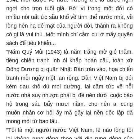
ngơi cho trọn tuổi già. Bởi vì trong một đời có
nhiều nỗi uất ức sầu khổ về tình thế nước nhà, về
lòng hèn hạ đê mạt của người đời, thành ra không
có gì là vui thú. Một mình chỉ cặm cụi ở mấy quyển
sách để tiêu khiển...
"Năm Quý Mùi (1943) là năm trăng mờ gió thảm,
tiếng chiến tranh inh ỏi khắp hoàn cầu, toàn xứ
Ðông Dương bị quân Nhật Bản tràn vào, họa chiến
tranh mỗi ngày một lan rộng. Dân Việt Nam bị đói
kém đau khổ đủ mọi đường, lại căm tức về nỗi
nước nhà suy nhược phải bị đè nén dưới cuộc bảo
hộ trong sáu bẩy mươi năm, cho nên ai cũng
muốn nhân cơ hội ấy mà gây lại nền độc lập đã
mong mỏi từ bao lâu.
"Tôi là một người nước Việt Nam, lẽ nào lòng tôi
lại không rung động theo với dịp rung động của