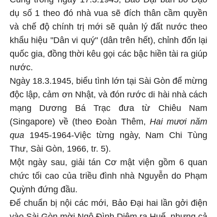
dụ số 1 theo đó nhà vua sẽ đích thân cầm quyền
và chế độ chính trị mới sẽ quản lý đất nước theo
khẩu hiệu "Dân vi quý" (dân trên hết), chỉnh đốn lại
quốc gia, đồng thời kêu gọi các bậc hiền tài ra giúp
nước.
Ngày 18.3.1945, biểu tình lớn tại Sài Gòn để mừng
độc lập, cảm ơn Nhật, và đón rước di hài nhà cách
mạng Dương Bá Trạc đưa từ Chiêu Nam
(Singapore) về (theo Đoàn Thêm,
Hai mươi năm
qua
1945-1964-Việc từng ngày, Nam Chi Tùng
Thư, Sài Gòn, 1966, tr. 5).
Một ngày sau, giải tán Cơ mật viện gồm 6 quan
chức tối cao của triều đình nhà Nguyễn do Phạm
Quỳnh đứng đầu.
Để chuẩn bị nội các mới, Bảo Đại hai lần gởi điện
vào Sài Gòn mời Ngô Đình Diệm ra Huế, nhưng cả