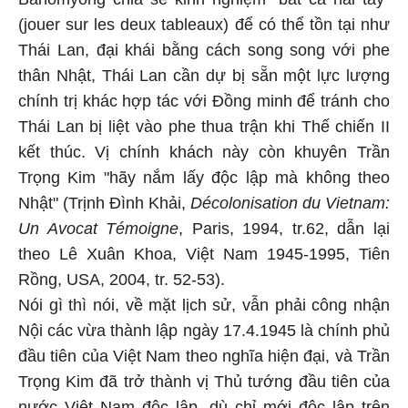
(jouer sur les deux tableaux) để có thể tồn tại như
Thái Lan, đại khái bằng cách song song với phe
thân Nhật, Thái Lan cần dự bị sẵn một lực lượng
chính trị khác hợp tác với Đồng minh để tránh cho
Thái Lan bị liệt vào phe thua trận khi Thế chiến II
kết thúc. Vị chính khách này còn khuyên Trần
Trọng Kim "hãy nắm lấy độc lập mà không theo
Nhật" (Trịnh Đình Khải,
Décolonisation du Vietnam:
Un Avocat Témoigne
, Paris, 1994, tr.62, dẫn lại
theo Lê Xuân Khoa, Việt Nam 1945-1995, Tiên
Rồng, USA, 2004, tr. 52-53).
Nói gì thì nói, về mặt lịch sử, vẫn phải công nhận
Nội các vừa thành lập ngày 17.4.1945 là chính phủ
đầu tiên của Việt Nam theo nghĩa hiện đại, và Trần
Trọng Kim đã trở thành vị Thủ tướng đầu tiên của
nước Việt Nam độc lập, dù chỉ mới độc lập trên