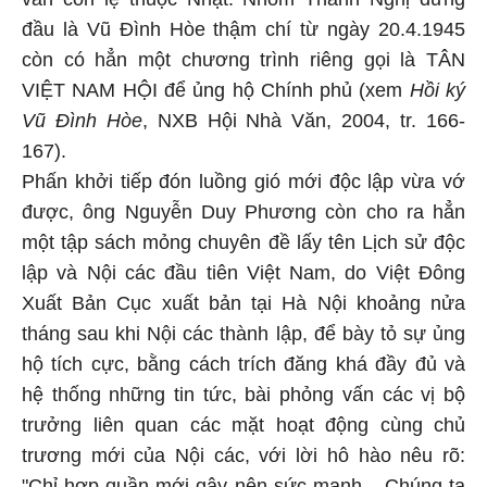
đầu là Vũ Đình Hòe thậm chí từ ngày 20.4.1945
còn có hẳn một chương trình riêng gọi là TÂN
VIỆT NAM HỘI để ủng hộ Chính phủ (xem
Hồi ký
Vũ Đình Hòe
, NXB Hội Nhà Văn, 2004, tr. 166-
167).
Phấn khởi tiếp đón luồng gió mới độc lập vừa vớ
được, ông Nguyễn Duy Phương còn cho ra hẳn
một tập sách mỏng chuyên đề lấy tên Lịch sử độc
lập và Nội các đầu tiên Việt Nam, do Việt Đông
Xuất Bản Cục xuất bản tại Hà Nội khoảng nửa
tháng sau khi Nội các thành lập, để bày tỏ sự ủng
hộ tích cực, bằng cách trích đăng khá đầy đủ và
hệ thống những tin tức, bài phỏng vấn các vị bộ
trưởng liên quan các mặt hoạt động cùng chủ
trương mới của Nội các, với lời hô hào nêu rõ:
"Chỉ hợp quần mới gây nên sức mạnh... Chúng ta