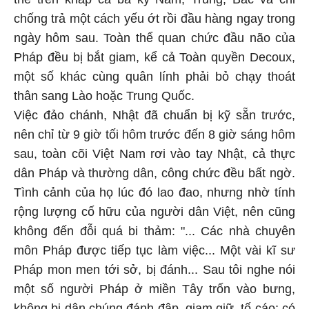
chống trả một cách yếu ớt rồi đầu hàng ngay trong
ngày hôm sau. Toàn thể quan chức đầu não của
Pháp đều bị bắt giam, kể cả Toàn quyền Decoux,
một số khác cùng quân lính phải bỏ chạy thoát
thân sang Lào hoặc Trung Quốc.
Việc đảo chánh, Nhật đã chuẩn bị kỹ sẵn trước,
nên chỉ từ 9 giờ tối hôm trước đến 8 giờ sáng hôm
sau, toàn cõi Việt Nam rơi vào tay Nhật, cả thực
dân Pháp và thường dân, công chức đều bất ngờ.
Tình cảnh của họ lúc đó lao đao, nhưng nhờ tính
rộng lượng cố hữu của người dân Việt, nên cũng
không đến đỗi quá bi thảm: "... Các nhà chuyên
môn Pháp được tiếp tục làm việc... Một vài kĩ sư
Pháp mon men tới sở, bị đánh... Sau tôi nghe nói
một số người Pháp ở miền Tây trốn vào bưng,
không bị dân chúng đánh đập, giam giữ, tố cáo; có