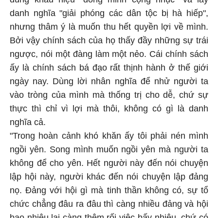
danh nghĩa "giải phóng các dân tộc bị hà hiếp",
nhưng thâm ý là muốn thu hết quyền lợi về mình.
Bởi vậy chính sách của họ thấy đầy những sự trái
ngược, nói một đàng làm một nẻo. Cái chính sách
ấy là chính sách bá đạo rất thịnh hành ở thế giới
ngày nay. Dùng lời nhân nghĩa để nhử người ta
vào tròng của mình mà thống trị cho dễ, chứ sự
thực thì chỉ vì lợi mà thôi, không có gì là danh
nghĩa cả.
"Trong hoàn cảnh khó khăn ấy tôi phải nén mình
ngồi yên. Song mình muốn ngồi yên mà người ta
không để cho yên. Hết người này đến nói chuyện
lập hội này, người khác đến nói chuyện lập đảng
nọ. Ðảng với hội gì mà tinh thần không có, sự tổ
chức chẳng đâu ra đâu thì càng nhiều đảng và hội
bao nhiêu lại càng thêm rối việc bấy nhiêu, chứ có