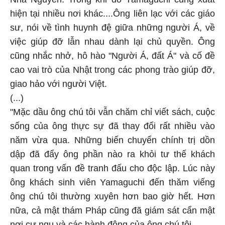
hiện tại nhiều nơi khác....Ông liên lạc với các giáo
sư, nói về tình huynh đệ giữa những người Á, về
việc giúp đỡ lẫn nhau dành lại chủ quyền. Ông
cũng nhắc nhở, hô hào "Người Á, đất Á" và cố đề
cao vai trò của Nhật trong các phong trào giúp đỡ,
giao hảo với người Việt.
(...)
"Mặc dầu ông chú tôi vẫn chăm chỉ viết sách, cuộc
sống của ông thực sự đã thay đổi rất nhiều vào
năm vừa qua. Những biến chuyển chính trị dồn
dập đã đẩy ông phần nào ra khỏi tư thế khách
quan trong vấn đề tranh đấu cho độc lập. Lúc này
ông khách sinh viên Yamaguchi đến thăm viếng
ông chú tôi thường xuyên hơn bao giờ hết. Hơn
nữa, cả mật thám Pháp cũng đã giám sát cẩn mật
nơi cư ngụ và các hành động của ông chú tôi.