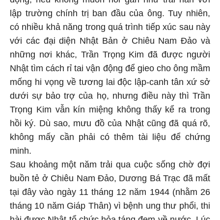
lập trường chính trị ban đầu của ông. Tuy nhiên,
có nhiều khả năng trong quá trình tiếp xúc sau này
với các đại diện Nhật Bản ở Chiêu Nam Đảo và
những nơi khác, Trần Trọng Kim đã được người
Nhật tìm cách rỉ tai vận động để gieo cho ông mầm
mống hi vọng về tương lai độc lập-canh tân xứ sở
dưới sự bảo trợ của họ, nhưng điều này thì Trần
Trọng Kim vẫn kín miệng không thấy kể ra trong
hồi ký. Dù sao, mưu đồ của Nhật cũng đã quá rõ,
không mấy cần phải có thêm tài liệu để chứng
minh.
Sau khoảng một năm trải qua cuộc sống chờ đợi
buồn tẻ ở Chiêu Nam Đảo, Dương Bá Trạc đã mất
tại đây vào ngày 11 tháng 12 năm 1944 (nhằm 26
tháng 10 năm Giáp Thân) vì bệnh ung thư phổi, thi
hài được Nhật tổ chức hỏa táng đem về nước. Lúc