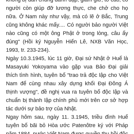
người còn giúp đỡ lương thực, che chở cho họ
nữa. Ở Nam này như vậy, mà có lẽ ở Bắc, Trung
cũng không khác mấy.... Có người bảo người Việt
nào cũng có một ông Phật ở trong lòng, câu ấy
đúng" (Hồi ký Nguyễn Hiến Lê, NXB Văn Học,
1993, tr. 233-234).
Ngày 10.3.1945, lúc 11 giờ, Đại sứ Nhật ở Huế là
Masayuki Yokoyama vào gặp vua Bảo Đại giải
thích tình hình, tuyên bố "trao trả độc lập cho Việt
Nam để cùng nhau xây dựng khối Đại Đông Á
thịnh vượng", đề nghị vua ra tuyên bố độc lập và
chuẩn bị thành lập chính phủ mới trên cơ sở hợp
tác dưới sự bảo trợ của Nhật.
Ngay hôm sau, ngày 11. 3.1945, triều đình Huế
tuyên bố bãi bỏ Hòa ước Patenôtre ký với Pháp
năm 1884, nước Việt Nam được quyền thu hồi độc