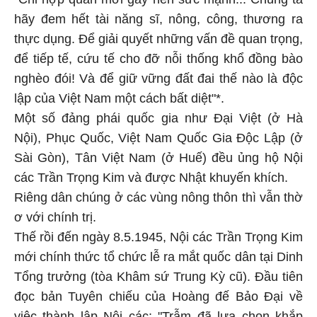
hãy đem hết tài năng sĩ, nông, công, thương ra
thực dụng. Để giải quyết những vấn đề quan trọng,
để tiếp tế, cứu tế cho đỡ nỗi thống khổ đồng bào
nghèo đói! Và để giữ vững đất đai thế nào là độc
lập của Việt Nam một cách bất diệt"*.
Một số đảng phái quốc gia như Đại Việt (ở Hà
Nội), Phục Quốc, Việt Nam Quốc Gia Độc Lập (ở
Sài Gòn), Tân Việt Nam (ở Huế) đều ủng hộ Nội
các Trần Trọng Kim và được Nhật khuyến khích.
Riêng dân chúng ở các vùng nông thôn thì vẫn thờ
ơ với chính trị.
Thế rồi đến ngày 8.5.1945, Nội các Trần Trọng Kim
mới chính thức tổ chức lễ ra mắt quốc dân tại Dinh
Tổng trưởng (tòa Khâm sứ Trung Kỳ cũ). Đầu tiên
đọc bản Tuyên chiếu của Hoàng đế Bảo Đại về
việc thành lập Nội các: "Trẫm đã lựa chọn khắp