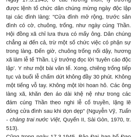
được lệnh tổ chức dân chúng mừng ngày độc lập
tại các đình làng: "Cửa đình mở rộng, trước sân
đình có cờ, chuông, trống, như ngày cúng Thần.
Hội đồng xã chỉ lưa thưa có mấy ông. Dân chúng
chẳng ai đến cả, trừ một số chức việc có phận sự
trong làng. Đến giờ, chuông trống nổi dậy, hương
xã làm lễ tế Thần. Lý trưởng đọc lời ‘tuyên cáo độc
lập’. Y như một bài văn tế. Xong, chiêng trống tiếp
tục và buổi lễ chấm dứt không đầy 30 phút. Không
một tiếng vỗ tay. Không một lời hoan hô. Các ông
làng xã, khăn đen áo dài khệ nệ như trong các
đám cúng Thần theo nghi lễ cổ truyền, lặng lẽ
đóng cửa đình sau khi dọn dẹp" (Nguyễn Vỹ,
Tuấn
- chàng trai nước Việt
, Quyển II, Sài Gòn, 1970, tr.
513).
Cũng trong ngày 17.3.1945, Bảo Đại ban bố Đạo