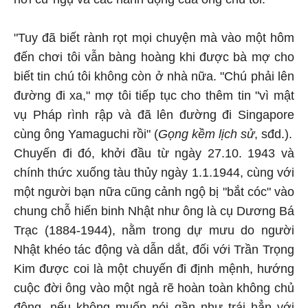
"Tuy đã biết rành rọt mọi chuyện mà vào một hôm
đến chơi tôi vẫn bàng hoàng khi được bà mợ cho
biết tin chú tôi không còn ở nhà nữa. "Chú phải lên
đường đi xa," mợ tôi tiếp tục cho thêm tin "vì mật
vụ Pháp rình rập và đã lên đường đi Singapore
cùng ông Yamaguchi rồi" (
Gọng kềm lịch sử
, sđd.).
Chuyến đi đó, khởi đầu từ ngày 27.10. 1943 và
chính thức xuống tàu thủy ngày 1.1.1944, cùng với
một người bạn nữa cũng cảnh ngộ bị "bắt cóc" vào
chung chỗ hiến binh Nhật như ông là cụ Dương Bá
Trạc (1884-1944), nằm trong dự mưu do người
Nhật khéo tác động và dẫn dắt, đối với Trần Trọng
Kim được coi là một chuyến đi định mệnh, hướng
cuộc đời ông vào một ngả rẽ hoàn toàn không chủ
động, nếu không muốn nói gần như trái hẳn với