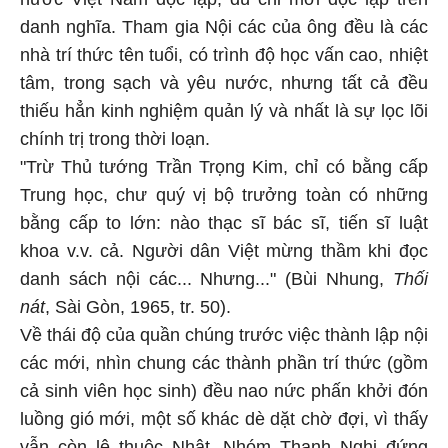
danh nghĩa. Tham gia Nội các của ông đều là các
nhà trí thức tên tuổi, có trình độ học vấn cao, nhiệt
tâm, trong sạch và yêu nước, nhưng tất cả đều
thiếu hẳn kinh nghiệm quản lý và nhất là sự lọc lõi
chính trị trong thời loạn.
"Trừ Thủ tướng Trần Trọng Kim, chỉ có bằng cấp
Trung học, chư quý vị bộ trưởng toàn có những
bằng cấp to lớn: nào thạc sĩ bác sĩ, tiến sĩ luật
khoa v.v. cả. Người dân Việt mừng thầm khi đọc
danh sách nội các... Nhưng..." (Bùi Nhung,
Thối
nát
, Sài Gòn, 1965, tr. 50).
Về thái độ của quần chúng trước việc thành lập nội
các mới, nhìn chung các thành phần trí thức (gồm
cả sinh viên học sinh) đều nao nức phấn khởi đón
luồng gió mới, một số khác dè dặt chờ đợi, vì thấy
vẫn còn lệ thuộc Nhật. Nhóm Thanh Nghị đứng