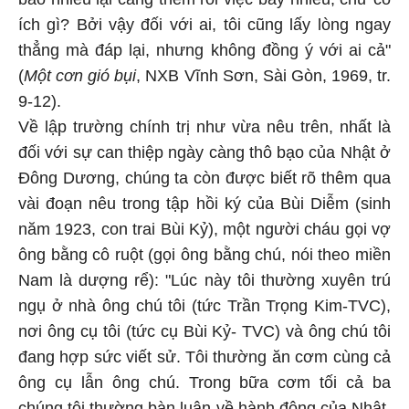
ích gì? Bởi vậy đối với ai, tôi cũng lấy lòng ngay
thẳng mà đáp lại, nhưng không đồng ý với ai cả"
(
Một cơn gió bụi
, NXB Vĩnh Sơn, Sài Gòn, 1969, tr.
9-12).
Về lập trường chính trị như vừa nêu trên, nhất là
đối với sự can thiệp ngày càng thô bạo của Nhật ở
Đông Dương, chúng ta còn được biết rõ thêm qua
vài đoạn nêu trong tập hồi ký của Bùi Diễm (sinh
năm 1923, con trai Bùi Kỷ), một người cháu gọi vợ
ông bằng cô ruột (gọi ông bằng chú, nói theo miền
Nam là dượng rể): "Lúc này tôi thường xuyên trú
ngụ ở nhà ông chú tôi (tức Trần Trọng Kim-TVC),
nơi ông cụ tôi (tức cụ Bùi Kỷ- TVC) và ông chú tôi
đang hợp sức viết sử. Tôi thường ăn cơm cùng cả
ông cụ lẫn ông chú. Trong bữa cơm tối cả ba
chúng tôi thường bàn luận về hành động của Nhật.