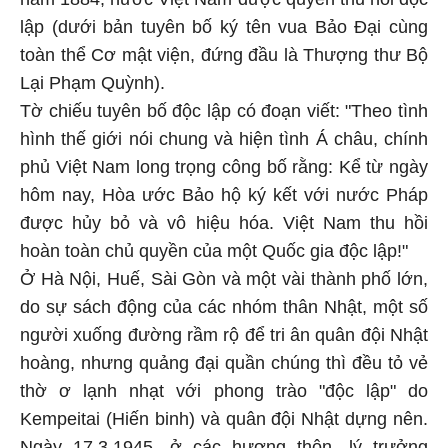
lập (dưới bản tuyên bố ký tên vua Bảo Đại cùng
toàn thể Cơ mật viện, đứng đầu là Thượng thư Bộ
Lại Phạm Quỳnh).
Tờ chiếu tuyên bố độc lập có đoạn viết: "Theo tình
hình thế giới nói chung và hiện tình Á châu, chính
phủ Việt Nam long trọng công bố rằng: Kể từ ngày
hôm nay, Hòa ước Bảo hộ ký kết với nước Pháp
được hủy bỏ và vô hiệu hóa. Việt Nam thu hồi
hoàn toàn chủ quyền của một Quốc gia độc lập!"
Ở Hà Nội, Huế, Sài Gòn và một vài thành phố lớn,
do sự sách động của các nhóm thân Nhật, một số
người xuống đường rầm rộ để tri ân quân đội Nhật
hoàng, nhưng quảng đại quần chúng thì đều tỏ vẻ
thờ ơ lạnh nhạt với phong trào "độc lập" do
Kempeitai (Hiến binh) và quân đội Nhật dựng nên.
Ngày 17.3.1945, ở các hương thôn, lý trưởng