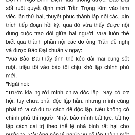
sốt ruột quyết định mời Trần Trọng Kim vào làm
việc lần thứ hai, thuyết phục thành lập nội các. Xin
trích tiếp đoạn hồi ký, qua đó vừa thấy được nội
dung cuộc trao đổi giữa hai người, vừa luôn thể
biết qua thành phần nội các do ông Trần đề nghị
và được Bảo Đại chuẩn y ngay:
"Vua Bảo Ðại thấy tình thế kéo dài mãi cũng sốt
ruột, triệu tôi vào bảo tôi chịu khó lập chính phủ
mới.
"Ngài nói:
"Trước kia người mình chưa độc lập. Nay có cơ
hội, tuy chưa phải độc lập hẳn, nhưng mình cũng
phải tỏ ra có đủ tư cách để độc lập. Nếu không có
chính phủ thì người Nhật bảo mình bất lực, tất họ
lập cách cai trị theo thể lệ nhà binh rất hại cho
nước ta. Vậy ông nên vì nghĩa vụ cố lập thành một