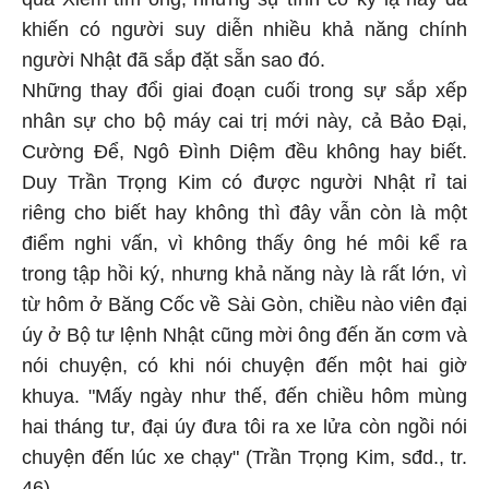
khiến có người suy diễn nhiều khả năng chính
người Nhật đã sắp đặt sẵn sao đó.
Những thay đổi giai đoạn cuối trong sự sắp xếp
nhân sự cho bộ máy cai trị mới này, cả Bảo Đại,
Cường Để, Ngô Đình Diệm đều không hay biết.
Duy Trần Trọng Kim có được người Nhật rỉ tai
riêng cho biết hay không thì đây vẫn còn là một
điểm nghi vấn, vì không thấy ông hé môi kể ra
trong tập hồi ký, nhưng khả năng này là rất lớn, vì
từ hôm ở Băng Cốc về Sài Gòn, chiều nào viên đại
úy ở Bộ tư lệnh Nhật cũng mời ông đến ăn cơm và
nói chuyện, có khi nói chuyện đến một hai giờ
khuya. "Mấy ngày như thế, đến chiều hôm mùng
hai tháng tư, đại úy đưa tôi ra xe lửa còn ngồi nói
chuyện đến lúc xe chạy" (Trần Trọng Kim, sđd., tr.
46).