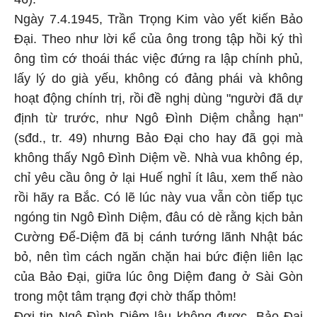
Ngày 7.4.1945, Trần Trọng Kim vào yết kiến Bảo
Đại. Theo như lời kể của ông trong tập hồi ký thì
ông tìm cớ thoái thác việc đứng ra lập chính phủ,
lấy lý do già yếu, không có đảng phái và không
hoạt động chính trị, rồi đề nghị dùng "người đã dự
định từ trước, như Ngô Đình Diệm chẳng hạn"
(sđd., tr. 49) nhưng Bảo Đại cho hay đã gọi mà
không thấy Ngô Đình Diệm về. Nhà vua không ép,
chỉ yêu cầu ông ở lại Huế nghỉ ít lâu, xem thế nào
rồi hãy ra Bắc. Có lẽ lúc này vua vẫn còn tiếp tục
ngóng tin Ngô Đình Diệm, đâu có dè rằng kịch bản
Cường Để-Diệm đã bị cánh tướng lãnh Nhật bác
bỏ, nên tìm cách ngăn chặn hai bức điện liên lạc
của Bảo Đại, giữa lúc ông Diệm đang ở Sài Gòn
trong một tâm trạng đợi chờ thấp thỏm!
Đợi tin Ngô Đình Diệm lâu không được, Bảo Đại