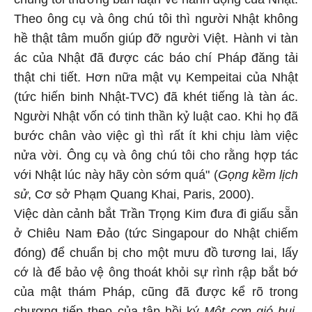
Theo ông cụ và ông chú tôi thì người Nhật không
hề thật tâm muốn giúp đỡ người Việt. Hành vi tàn
ác của Nhật đã được các báo chí Pháp đăng tải
thật chi tiết. Hơn nữa mật vụ Kempeitai của Nhật
(tức hiến binh Nhật-TVC) đã khét tiếng là tàn ác.
Người Nhật vốn có tinh thần kỷ luật cao. Khi họ đã
bước chân vào việc gì thì rất ít khi chịu làm việc
nửa vời. Ông cụ và ông chú tôi cho rằng hợp tác
với Nhật lúc này hãy còn sớm quá" (
Gọng kềm lịch
sử
, Cơ sở Phạm Quang Khai, Paris, 2000).
Việc dàn cảnh bắt Trần Trọng Kim đưa đi giấu sẵn
ở Chiêu Nam Đảo (tức Singapour do Nhật chiếm
đóng) để chuẩn bị cho một mưu đồ tương lai, lấy
cớ là để bảo vệ ông thoát khỏi sự rình rập bắt bớ
của mật thám Pháp, cũng đã được kể rõ trong
chương tiếp theo của tập hồi ký
Một cơn gió bụi
,