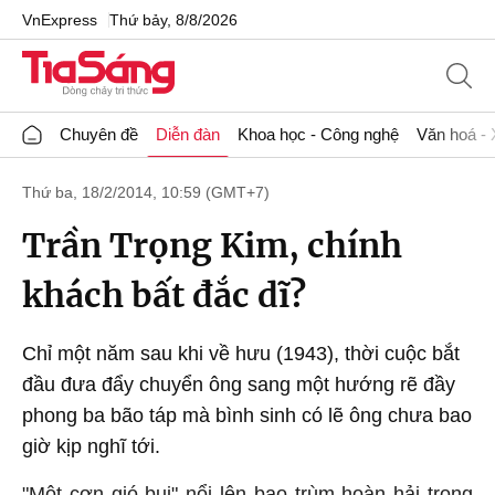
VnExpress
Thứ bảy, 8/8/2026
Chuyên đề
Diễn đàn
Khoa học - Công nghệ
Văn hoá - 
Thứ ba, 18/2/2014, 10:59 (GMT+7)
Trần Trọng Kim, chính
khách bất đắc dĩ?
Chỉ một năm sau khi về hưu (1943), thời cuộc bắt
đầu đưa đẩy chuyển ông sang một hướng rẽ đầy
phong ba bão táp mà bình sinh có lẽ ông chưa bao
giờ kịp nghĩ tới.
"Một cơn gió bụi" nổi lên bao trùm hoàn hải trong