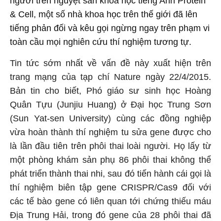
người trên nguyệt san khoa học tiếng Anh Protein
& Cell, một số nhà khoa học trên thế giới đã lên
tiếng phản đối và kêu gọi ngừng ngay trên phạm vi
toàn cầu mọi nghiên cứu thí nghiệm tương tự.
Tin tức sớm nhất về vấn đề này xuất hiện trên
trang mạng của tạp chí Nature ngày 22/4/2015.
Bản tin cho biết, Phó giáo sư sinh học Hoàng
Quân Tựu (Junjiu Huang) ở Đại học Trung Sơn
(Sun Yat-sen University) cùng các đồng nghiệp
vừa hoàn thành thí nghiệm tu sửa gene được cho
là lần đầu tiên trên phôi thai loài người. Họ lấy từ
một phòng khám sản phụ 86 phôi thai không thể
phát triển thành thai nhi, sau đó tiến hành cái gọi là
thí nghiệm biên tập gene CRISPR/Cas9 đối với
các tế bào gene có liên quan tới chứng thiếu máu
Địa Trung Hải, trong đó gene của 28 phôi thai đã