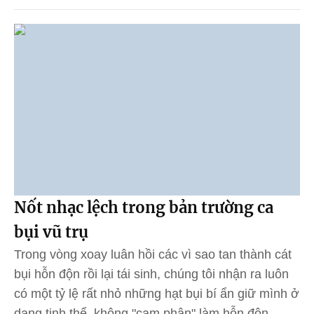
Nốt nhạc lệch trong bản trường ca
bụi vũ trụ
Trong vòng xoay luân hồi các vì sao tan thành cát
bụi hỗn độn rồi lại tái sinh, chúng tôi nhận ra luôn
có một tỷ lệ rất nhỏ những hạt bụi bí ẩn giữ mình ở
dạng tinh thể, không "cam phận" làm hỗn độn