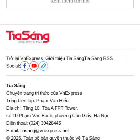
Xem thêm tin mới
Trở lại VnExpress
Giới thiệu Tia Sáng
Tia Sáng RSS
Social:
Tia Sáng
Chuyên trang tri thức của VnExpress
Tổng biên tập: Phạm Văn Hiếu
Địa chỉ: Tầng 10, Tòa A FPT Tower,
số 10 Phạm Văn Bạch, phường Cầu Giấy, Hà Nội
Điện thoại:
(024) 39428445
Email:
tiasang@vnexpress.net
© 2026. Toàn bộ bản quyền thuộc về Tia Sáng