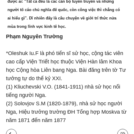
được ai: "Tất cả đều là các cán bộ tuyên truyền và những
người tố cáo chủ nghĩa đế quốc, còn công việc thì chẳng có
ai hiểu gì". Dĩ nhiên đấy là câu chuyện về giới trí thức nửa
mùa trong lĩnh vực kinh tế học.
Phạm Nguyên Trường
*Oleshuk Iu.F là phó tiến sĩ sử học, cộng tác viên
cao cấp Viện Triết học thuộc Viện Hàn lâm Khoa
học Cộng hòa Liên bang Nga. Bài đăng trên tờ Tư
tưởng tự do thế kỷ XXI.
(1) Kliuchevski V.O. (1841-1911) nhà sử học nổi
tiếng người Nga.
(2) Solovjov S.M (1820-1879), nhà sử học người
Nga, Hiệu trưởng trường ĐH Tổng hợp Moskva từ
năm 1871 đến năm 1877