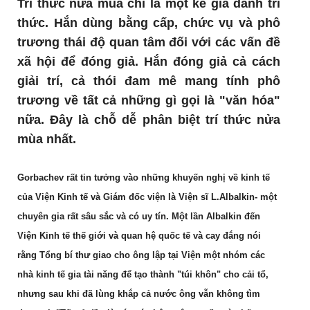
Trí thức nửa mùa chỉ là một kẻ giả danh trí
thức. Hắn dùng bằng cấp, chức vụ và phô
trương thái độ quan tâm đối với các vấn đề
xã hội để đóng giả. Hắn đóng giả cả cách
giải trí, cả thói đam mê mang tính phô
trương về tất cả những gì gọi là "văn hóa"
nữa. Đây là chỗ dễ phân biệt trí thức nửa
mùa nhất.
Gorbachev rất tin tưởng vào những khuyến nghị về kinh tế
của Viện Kinh tế và Giám đốc viện là Viện sĩ L.Albalkin- một
chuyên gia rất sâu sắc và có uy tín. Một lần Albalkin đến
Viện Kinh tế thế giới và quan hệ quốc tế và cay đắng nói
rằng Tổng bí thư giao cho ông lập tại Viện một nhóm các
nhà kinh tế gia tài năng để tạo thành "túi khôn" cho cải tổ,
nhưng sau khi đã lùng khắp cả nước ông vẫn không tìm