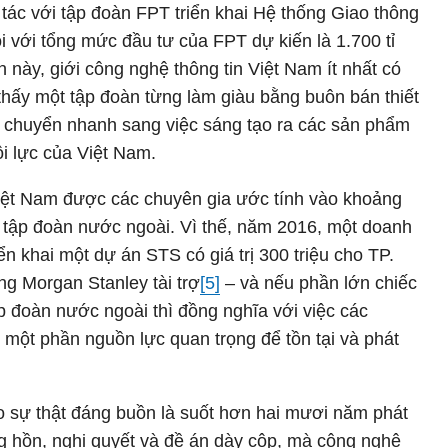
tác với tập đoàn FPT triển khai Hệ thống Giao thông
với tổng mức đầu tư của FPT dự kiến là 1.700 tỉ
in này, giới công nghệ thông tin Việt Nam ít nhất có
 thấy một tập đoàn từng làm giàu bằng buôn bán thiết
 chuyển nhanh sang việc sáng tạo ra các sản phẩm
 lực của Việt Nam.
Việt Nam được các chuyên gia ước tính vào khoảng
 tập đoàn nước ngoài. Vì thế, năm 2016, một doanh
n khai một dự án STS có giá trị 300 triệu cho TP.
 Morgan Stanley tài trợ
[5]
– và nếu phần lớn chiếc
ập đoàn nước ngoài thì đồng nghĩa với việc các
 một phần nguồn lực quan trọng để tồn tại và phát
 sự thật đáng buồn là suốt hơn hai mươi năm phát
ng hồn, nghị quyết và đề án dày cộp, mà công nghệ