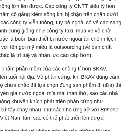
không lớn lên được. Các công ty CNTT siêu tý hon
 thầm cố gắng kiếm sống khi bị chặn trên chặn dưới
 các công ty viễn thông, tuy bề ngoài có vẻ cao sang
anh cũng giống như công ty taxi, mua xe về chở
hoặc là buôn bán thiết bị nước ngoài ăn chênh lệch
với tên gọi mỹ miều là outsourcing (về bản chất
hác là trí tuệ và nhân lực cao cấp hơn).
sản phẩm phần mềm của các chàng tí hon BKAV,
t tên tuổi nội địa. Về phần cứng, khi BKAV dũng cảm
họ chưa chắc đã lựa chọn đúng sản phẩm đi nữa) thì
huyên gia nước ngoài mỉa mai than thở, sao các nhà
ông khuyến khích phát triển phần cứng như
 cứ tẩy chay nhau như cách họ ứng xử với
Bphone
Việt Nam làm sao có thể phát triển lên được!