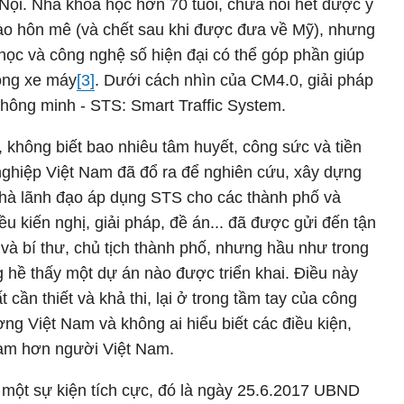
 Nội. Nhà khoa học hơn 70 tuổi, chưa nói hết được ý
vào hôn mê (và chết sau khi được đưa về Mỹ), nhưng
học và công nghệ số hiện đại có thể góp phần giúp
hông xe máy
[3]
. Dưới cách nhìn của CM4.0, giải pháp
thông minh - STS: Smart Traffic System.
không biết bao nhiêu tâm huyết, công sức và tiền
nghiệp Việt Nam đã đổ ra để nghiên cứu, xây dựng
hà lãnh đạo áp dụng STS cho các thành phố và
u kiến nghị, giải pháp, đề án... đã được gửi đến tận
 và bí thư, chủ tịch thành phố, nhưng hầu như trong
g hề thấy một dự án nào được triển khai. Điều này
ất cần thiết và khả thi, lại ở trong tầm tay của công
ng Việt Nam và không ai hiểu biết các điều kiện,
 Nam hơn người Việt Nam.
ó một sự kiện tích cực, đó là ngày 25.6.2017 UBND