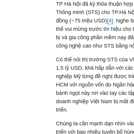
TP Hà Nội đã ký thỏa thuận hợp 
Thông minh (STS) cho TP.Hà Nội 
đồng (~75 triệu USD)
[4]
. Nghe t
thể vui mừng trước tín hiệu cho
bị và gia công phần mềm nay đã
công nghệ cao như STS bằng nội
Có thể nói thị trường STS của 
1,5 tỷ USD, khá hấp dẫn với các
nghiệp Mỹ từng đề nghị được triể
HCM với nguồn vốn do Ngân hàng
bánh ngọt này rơi vào tay các t
doanh nghiệp Việt Nam bị mất đi
triển.
Chúng ta cần mạnh dạn nhìn vào
triển với bao nhiêu tuyên bố hù