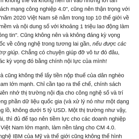
 không thể và không nên tin vào những lời tán
ách mạng công nghiệp 4.0", cũng nên thận trọng với
"năm 2020 Việt Nam sẽ nằm trong top 10 thế giới về
mềm và nội dung số với khoảng 1 triệu lao động làm
hông tin". Cũng không nên và không đáng kỳ vọng
ốc về công nghệ trong tương lai gần,
nếu được các
trợ giúp
. Chẳng có chuyện giúp đỡ vô tư đó đâu,
các kỳ vọng đó bằng chính nội lực của mình!
 cũng không thể lấy tiền nộp thuế của dân nghèo
am lớn mạnh. Chỉ cần tạo ra thể chế, chính sách
 Nên nhớ thị trường nội địa cho công nghệ số và trí
riêng phần dữ liệu quốc gia (và xử lý nó như một dạng
ổng lồ, không dưới 5 tỷ USD. Một thị trường như vậy,
i, thì đủ để tạo nên tiềm lực cho các doanh nghiệp
o Việt Nam lớn mạnh, làm nền tảng cho CM 4.0.
nghệ IBM của Mỹ và thế giới cũng không thể hình