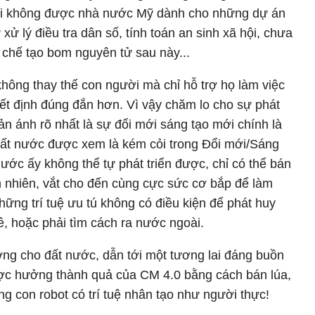
ời không được nhà nước Mỹ dành cho những dự án
xử lý điều tra dân số, tính toán an sinh xã hội, chưa
chế tạo bom nguyên tử sau này...
 không thay thế con người mà chỉ hỗ trợ họ làm việc
ết định đúng đắn hơn. Vì vậy chăm lo cho sự phát
hản ánh rõ nhất là sự đổi mới sáng tạo mới chính là
đất nước được xem là kém cỏi trong Đổi mới/Sáng
 nước ấy không thể tự phát triển được, chỉ có thể bán
ên nhiên, vắt cho đến cùng cực sức cơ bắp để làm
hững trí tuệ ưu tú không có điều kiện để phát huy
ê, hoặc phải tìm cách ra nước ngoài.
ường cho đất nước, dẫn tới một tương lai đáng buồn
được hưởng thành quả của CM 4.0 bằng cách bán lúa,
g con robot có trí tuệ nhân tạo như người thực!