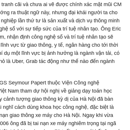
 tranh cãi và chưa ai vẽ được chính xác mặt mũi CM
ướng ra thuật ngữ này, nhưng đại khái người ta cho
nghiệp lần thứ tư là sản xuất và dịch vụ thông minh
hệ số với sự tiếp sức của trí tuệ nhân tạo. Ông Eric
, nhận định công nghệ số và trí tuệ nhân tạo sẽ
lĩnh vực từ giao thông, y tế, ngân hàng cho tới thời
hí dụ một lĩnh vực bị ảnh hưởng là ngành vận tải, có
nhỏ là Uber, Grab tác động như thế nào đến ngành
i, GS Seymour Papert thuộc Viện Công nghệ
iệt Nam tham dự hội nghị về giảng dạy toán học
y cảnh tượng giao thông kỳ dị của Hà Nội đã bàn
i nghĩ cách dùng khoa học công nghệ, đặc biệt là
 nạn giao thông xe máy cho Hà Nội. Ngay khi vừa
/2006 ông đã bị tai nạn xe máy nghiêm trọng tại ngã