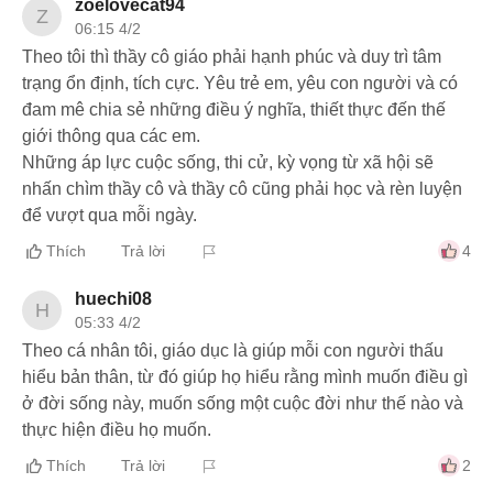
zoelovecat94
Z
06:15 4/2
Theo tôi thì thầy cô giáo phải hạnh phúc và duy trì tâm
trạng ổn định, tích cực. Yêu trẻ em, yêu con người và có
đam mê chia sẻ những điều ý nghĩa, thiết thực đến thế
giới thông qua các em.
Những áp lực cuộc sống, thi cử, kỳ vọng từ xã hội sẽ
nhấn chìm thầy cô và thầy cô cũng phải học và rèn luyện
để vượt qua mỗi ngày.
Thích
Trả lời
4
huechi08
H
05:33 4/2
Theo cá nhân tôi, giáo dục là giúp mỗi con người thấu
hiểu bản thân, từ đó giúp họ hiểu rằng mình muốn điều gì
ở đời sống này, muốn sống một cuộc đời như thế nào và
thực hiện điều họ muốn.
Thích
Trả lời
2