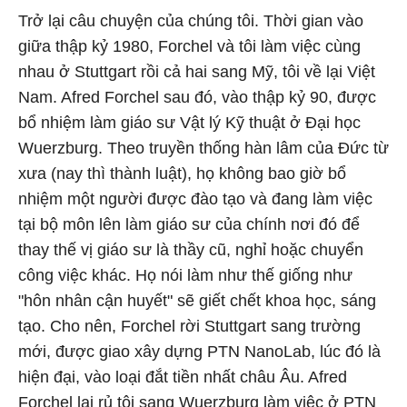
Trở lại câu chuyện của chúng tôi. Thời gian vào
giữa thập kỷ 1980, Forchel và tôi làm việc cùng
nhau ở Stuttgart rồi cả hai sang Mỹ, tôi về lại Việt
Nam. Afred Forchel sau đó, vào thập kỷ 90, được
bổ nhiệm làm giáo sư Vật lý Kỹ thuật ở Đại học
Wuerzburg. Theo truyền thống hàn lâm của Đức từ
xưa (nay thì thành luật), họ không bao giờ bổ
nhiệm một người được đào tạo và đang làm việc
tại bộ môn lên làm giáo sư của chính nơi đó để
thay thế vị giáo sư là thầy cũ, nghỉ hoặc chuyển
công việc khác. Họ nói làm như thế giống như
"hôn nhân cận huyết" sẽ giết chết khoa học, sáng
tạo. Cho nên, Forchel rời Stuttgart sang trường
mới, được giao xây dựng PTN NanoLab, lúc đó là
hiện đại, vào loại đắt tiền nhất châu Âu. Afred
Forchel lại rủ tôi sang Wuerzburg làm việc ở PTN