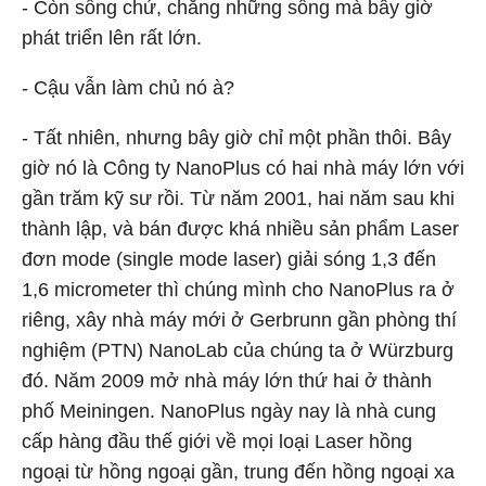
- Còn sống chứ, chẳng những sống mà bây giờ
phát triển lên rất lớn.
- Cậu vẫn làm chủ nó à?
- Tất nhiên, nhưng bây giờ chỉ một phần thôi. Bây
giờ nó là Công ty NanoPlus có hai nhà máy lớn với
gần trăm kỹ sư rồi. Từ năm 2001, hai năm sau khi
thành lập, và bán được khá nhiều sản phẩm Laser
đơn mode (single mode laser) giải sóng 1,3 đến
1,6 micrometer thì chúng mình cho NanoPlus ra ở
riêng, xây nhà máy mới ở Gerbrunn gần phòng thí
nghiệm (PTN) NanoLab của chúng ta ở Würzburg
đó. Năm 2009 mở nhà máy lớn thứ hai ở thành
phố Meiningen. NanoPlus ngày nay là nhà cung
cấp hàng đầu thế giới về mọi loại Laser hồng
ngoại từ hồng ngoại gần, trung đến hồng ngoại xa