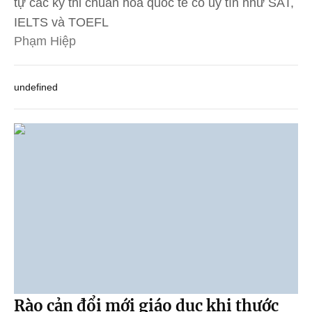
tự các kỳ thi chuẩn hóa quốc tế có uy tín như SAT,
IELTS và TOEFL
Phạm Hiệp
undefined
Rào cản đổi mới giáo dục khi thước