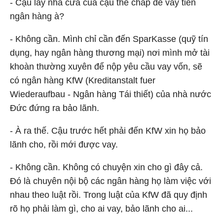
- Cậu lấy nhà cửa của cậu thế chấp để vay tiền
ngân hàng à?
- Không cần. Mình chỉ cần đến SparKasse (quỹ tín
dụng, hay ngân hàng thương mại) nơi mình mở tài
khoàn thường xuyên để nộp yêu cầu vay vốn, sẽ
có ngân hàng KfW (Kreditanstalt fuer
Wiederaufbau - Ngân hàng Tái thiết) của nhà nước
Đức đứng ra bảo lãnh.
- À ra thế. Cậu trước hết phải đến KfW xin họ bảo
lãnh cho, rồi mới được vay.
- Không cần. Không có chuyện xin cho gì đây cả.
Đó là chuyên nội bộ các ngân hàng họ làm việc với
nhau theo luật rồi. Trong luật của KfW đã quy định
rõ họ phải làm gì, cho ai vay, bảo lãnh cho ai...