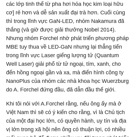
các lớp tinh thể từ pha hơi hóa học kim loại hữu
cơ] rẻ hơn và dễ sản xuất đại trà hơn. Cuối cùng
thì trong lĩnh vực GaN-LED, nhóm Nakamura đã
thắng (và giờ được giải thưởng Nobel 2014).
Nhưng nhóm Forchel nhờ phát triển phương pháp
MBE tuy thua về LED-GaN nhưng lại thẳng tiến
trong lĩnh vực Laser giếng lượng tử (Quantum
Well Laser) giải phổ từ tử ngoại, tím, xanh, cho
đến hồng ngoại gần và xa, mà điển hình công ty
NanoPlus của nhóm các nhà khoa học Wuerzburg
do A. Forchel đứng đầu, đã dẫn đầu thế giới.
Khi tôi nói với A.Forchel rằng, nếu ông ấy mà ở
Việt Nam thì sẽ có ý kiến cho rằng, vì là Chủ tịch
của một đại học lớn, có quyền hành, uy tín và địa
vị lớn trong xã hội nên ông có thuận lợi, có nhiều