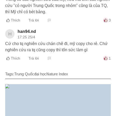
cứu "có người Trung Quốc trong nhóm" cũng là của TQ,
thì Mỹ chỉ có bét bảng.
Thích
Trả lời
3
han94.nd
H
17:25 25/4
Cứ cho tq nghiên cứu chán chê đi, mỹ copy cho rẻ. Chứ
nghiên cứu ra tq cũng copy thì tốn sức làm gì
Thích
Trả lời
1
Tags:
Trung Quốc
đại học
Nature Index