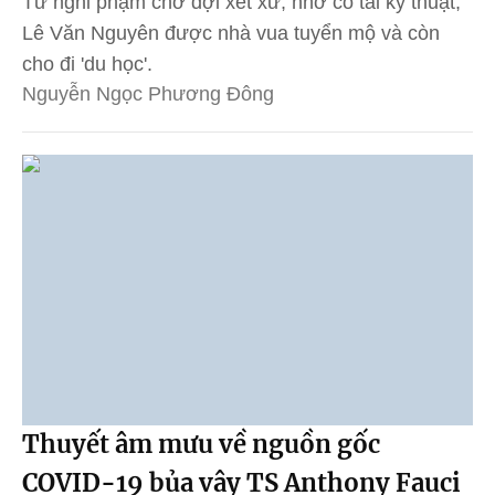
Từ nghi phạm chờ đợi xét xử, nhờ có tài kỹ thuật,
Lê Văn Nguyên được nhà vua tuyển mộ và còn
cho đi 'du học'.
Nguyễn Ngọc Phương Đông
Thuyết âm mưu về nguồn gốc
COVID-19 bủa vây TS Anthony Fauci