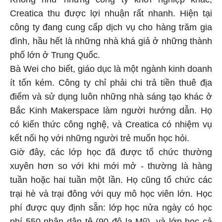
Creatica thu được lợi nhuận rất nhanh. Hiện tại
công ty đang cung cấp dịch vụ cho hàng trăm gia
đình, hầu hết là những nhà khá giả ở những thành
phố lớn ở Trung Quốc.
Bà Wei cho biết, giáo dục là một ngành kinh doanh
ít tốn kém. Công ty chỉ phải chi trả tiền thuê địa
điểm và sử dụng luôn những nhà sáng tạo khác ở
Bắc Kinh Makerspace làm người hướng dẫn. Họ
có kiến thức công nghệ, và Creatica có nhiệm vụ
kết nối họ với những người trẻ muốn học hỏi.
Giờ đây, các lớp học đã được tổ chức thường
xuyên hơn so với khi mới mở - thường là hàng
tuần hoặc hai tuần một lần. Họ cũng tổ chức các
trại hè và trại đông với quy mô học viên lớn. Học
phí được quy định sẵn: lớp học nửa ngày có học
phí 550 nhân dân tệ (90 đô la Mỹ), và lớp học cả