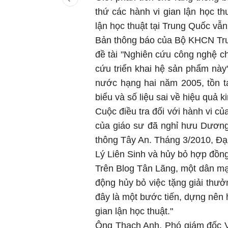
thứ các hành vi gian lận học th
lận học thuật tại Trung Quốc vẫn 
Bản thông báo của Bộ KHCN Trung
đề tài "Nghiên cứu công nghệ ch
cứu triển khai hệ sản phẩm nà
nước hạng hai năm 2005, tồn tạ
biểu và số liệu sai về hiệu quả ki
Cuộc điều tra đối với hành vi củ
của giáo sư đã nghỉ hưu Dương
thông Tây An. Tháng 3/2010, Đạ
Lý Liên Sinh và hủy bỏ hợp đồn
Trên Blog Tân Lãng, một dân mạ
động hủy bỏ việc tặng giải thư
đây là một bước tiến, dựng nên 
gian lận học thuật."
Ông Thạch Anh, Phó giám đốc Vi