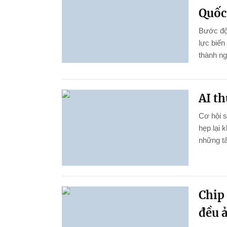
Quốc 
Bước đột
lực biến
thành ng
AI th
Cơ hội 
hẹp lại 
những tấ
Chip 
đều 