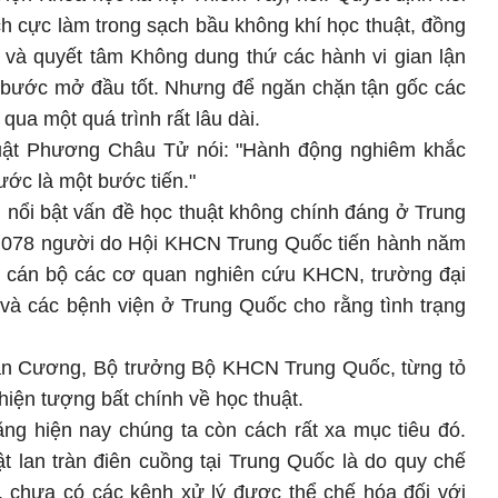
h cực làm trong sạch bầu không khí học thuật, đồng
ộ và quyết tâm Không dung thứ các hành vi gian lận
ột bước mở đầu tốt. Nhưng để ngăn chặn tận gốc các
 qua một quá trình rất lâu dài.
huật Phương Châu Tử nói: "Hành động nghiêm khắc
ớc là một bước tiến."
m nổi bật vấn đề học thuật không chính đáng ở Trung
30.078 người do Hội KHCN Trung Quốc tiến hành năm
ố cán bộ các cơ quan nghiên cứu KHCN, trường đại
và các bệnh viện ở Trung Quốc cho rằng tình trạng
ạn Cương, Bộ trưởng Bộ KHCN Trung Quốc, từng tỏ
hiện tượng bất chính về học thuật.
 hiện nay chúng ta còn cách rất xa mục tiêu đó.
ật lan tràn điên cuồng tại Trung Quốc là do quy chế
, chưa có các kênh xử lý được thể chế hóa đối với