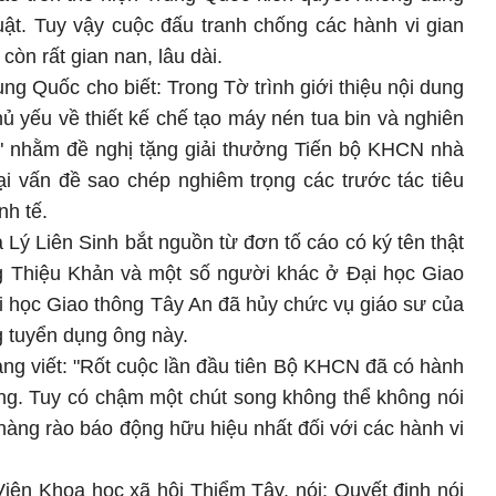
uật. Tuy vậy cuộc đấu tranh chống các hành vi gian
còn rất gian nan, lâu dài.
 Quốc cho biết: Trong Tờ trình giới thiệu nội dung
ủ yếu về thiết kế chế tạo máy nén tua bin và nghiên
y" nhằm đề nghị tặng giải thưởng Tiến bộ KHCN nhà
i vấn đề sao chép nghiêm trọng các trước tác tiêu
nh tế.
a Lý Liên Sinh bắt nguồn từ đơn tố cáo có ký tên thật
 Thiệu Khản và một số người khác ở Đại học Giao
i học Giao thông Tây An đã hủy chức vụ giáo sư của
g tuyển dụng ông này.
ng viết: "Rốt cuộc lần đầu tiên Bộ KHCN đã có hành
ởng. Tuy có chậm một chút song không thể không nói
hàng rào báo động hữu hiệu nhất đối với các hành vi
ện Khoa học xã hội Thiểm Tây, nói: Quyết định nói