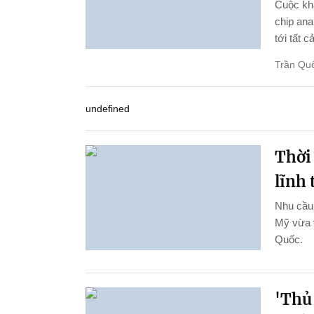
Cuộc kha
chip ana
tới tất c
Trần Qu
undefined
Thời
lĩnh
Nhu cầu 
Mỹ vừa 
Quốc.
'Thủ