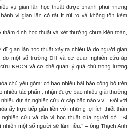
hiều vụ gian lận học thuật được phanh phui nhưng
hành vi gian lận có rất ít rủi ro và không tốn kém
 thẩm định học thuật và xét thưởng chưa kiện toàn,
dĩ gian lận học thuật xảy ra nhiều là do người gian
òn do một số trường ĐH và cơ quan nghiên cứu áp
 cứu KHCN và cơ chế quản lý quá chú trọng lượng
hóa chủ yếu gồm: có bao nhiêu bài báo công bố trên
o nhiêu tác phẩm, nhận được bao nhiêu giải thưởng
 nhiêu dự án nghiên cứu ở cấp bậc nào v.v... Đối với
a ấy trực tiếp gắn liền với những lợi ích thiết thân
 nghiên cứu và địa vị học thuật của người đó. "Bị
 dĩ nhiên một số người sẽ làm liều." – ông Thạch Anh