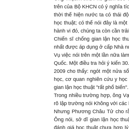
trên của Bộ KHCN có ý nghĩa tíc
thời thể hiện nước ta có thái đ
học thuật; có thể nói đây là m
hành vi đó, chúng ta còn cần trải
Chiến sĩ chống gian lận học t
nhất được áp dụng ở cấp Nhà nư
Vụ việc nói trên một lần nữa là
Quốc. Một điều tra hỏi ý kiến 
2009 cho thấy: ngót một nửa s
học, cơ quan nghiên cứu y học 
gian lận học thuật "rất phổ biến".
Trong nhiều trường hợp, ông V
rõ lập trường nói Không với các 
Nhưng Phương Châu Tử cho rằng
Ông nói, sở dĩ gian lận học thu
đánh giá học thuật chưa hợp lý