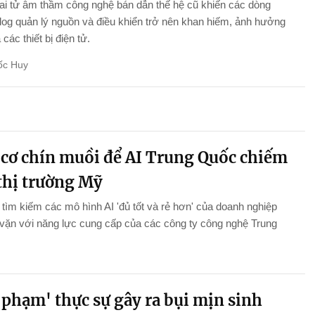
i tử âm thầm công nghệ bán dẫn thế hệ cũ khiến các dòng
log quản lý nguồn và điều khiển trở nên khan hiếm, ảnh hưởng
ả các thiết bị điện tử.
ốc Huy
 cơ chín muồi để AI Trung Quốc chiếm
 thị trường Mỹ
tìm kiếm các mô hình AI 'đủ tốt và rẻ hơn' của doanh nghiệp
vặn với năng lực cung cấp của các công ty công nghệ Trung
 phạm' thực sự gây ra bụi mịn sinh