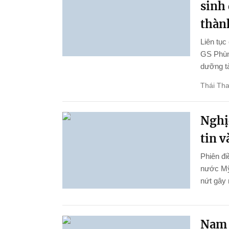
sinh
thành
Liên tục
GS Phùng
dưỡng tà
Thái Th
Nghị
tin 
Phiên đi
nước Mỹ
nứt gây 
Nam 