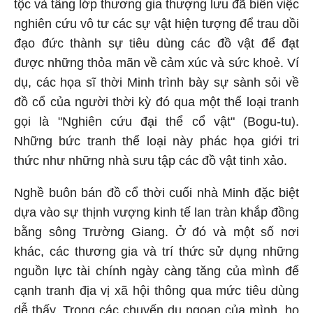
tộc và tầng lớp thương gia thượng lưu đã biến việc
nghiên cứu vô tư các sự vật hiện tượng để trau dồi
đạo đức thành sự tiêu dùng các đồ vật để đạt
được những thỏa mãn về cảm xúc và sức khoẻ. Ví
dụ, các họa sĩ thời Minh trình bày sự sành sỏi về
đồ cổ của người thời kỳ đó qua một thể loại tranh
gọi là "Nghiên cứu đại thể cổ vật" (Bogu-tu).
Những bức tranh thể loại này phác họa giới tri
thức như những nhà sưu tập các đồ vật tinh xảo.
Nghề buôn bán đồ cổ thời cuối nhà Minh đặc biệt
dựa vào sự thịnh vượng kinh tế lan tràn khắp đồng
bằng sông Trường Giang. Ở đó và một số nơi
khác, các thương gia và trí thức sử dụng những
nguồn lực tài chính ngày càng tăng của mình để
cạnh tranh địa vị xã hội thông qua mức tiêu dùng
dễ thấy. Trong các chuyến du ngoạn của mình, họ