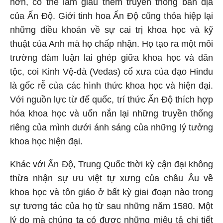
hơn, có thể làm giàu thêm truyền thống bản địa
của Ấn Độ. Giới tinh hoa Ấn Độ cũng thỏa hiệp lại
những điều khoản về sự cai trị khoa học và kỹ
thuật của Anh mà họ chấp nhận. Họ tạo ra một môi
trường đàm luận lai ghép giữa khoa học và dân
tộc, coi Kinh Vệ-đà (Vedas) cổ xưa của đạo Hindu
là gốc rễ của các hình thức khoa học và hiện đại.
Với nguồn lực từ đế quốc, trí thức Ấn Độ thích hợp
hóa khoa học và uốn nắn lại những truyền thống
riêng của mình dưới ánh sáng của những lý tưởng
khoa học hiện đại.
Khác với Ấn Độ, Trung Quốc thời kỳ cận đại không
thừa nhận sự ưu việt tự xưng của châu Âu về
khoa học và tôn giáo ở bất kỳ giai đoạn nào trong
sự tương tác của họ từ sau những năm 1580. Một
lý do mà chúng ta có được những miêu tả chi tiết