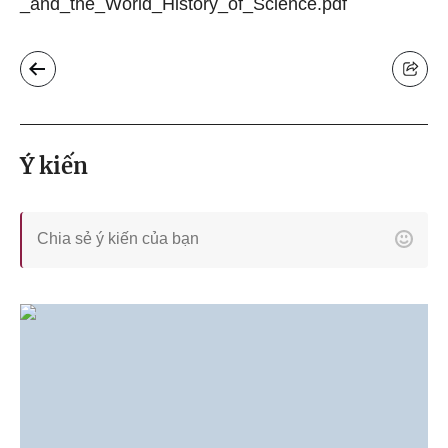
_and_the_World_History_of_Science.pdf
Ý kiến