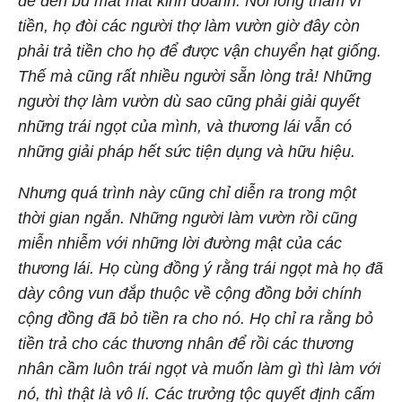
để đền bù mất mát kinh doanh. Nổi lòng tham vì
tiền, họ đòi các người thợ làm vườn giờ đây còn
phải trả tiền cho họ để được vận chuyển hạt giống.
Thế mà cũng rất nhiều người sẵn lòng trả! Những
người thợ làm vườn dù sao cũng phải giải quyết
những trái ngọt của mình, và thương lái vẫn có
những giải pháp hết sức tiện dụng và hữu hiệu.
Nhưng quá trình này cũng chỉ diễn ra trong một
thời gian ngắn. Những người làm vườn rồi cũng
miễn nhiễm với những lời đường mật của các
thương lái. Họ cùng đồng ý rằng trái ngọt mà họ đã
dày công vun đắp thuộc về cộng đồng bởi chính
cộng đồng đã bỏ tiền ra cho nó. Họ chỉ ra rằng bỏ
tiền trả cho các thương nhân để rồi các thương
nhân cầm luôn trái ngọt và muốn làm gì thì làm với
nó, thì thật là vô lí. Các trưởng tộc quyết định cấm