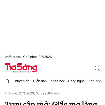
VnExpress
Chủ nhật, 9/8/2026
Chuyên đề
Diễn đàn
Khoa học - Công nghệ
Văn hoá - 
Thứ sáu, 27/1/2023, 08:02 (GMT+7)
Truy cập mở: Giấc mơ lãng