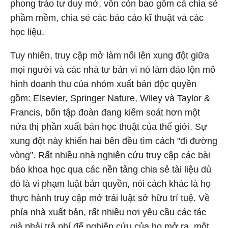
phong trào tư duy mở, vốn còn bao gồm cả chia sẻ
phầm mềm, chia sẻ các báo cáo kĩ thuật và các
học liệu.
Tuy nhiên, truy cập mở làm nổi lên xung đột giữa
mọi người và các nhà tư bản vì nó làm đảo lộn mô
hình doanh thu của nhóm xuất bản độc quyền
gồm: Elsevier, Springer Nature, Wiley và Taylor &
Francis, bốn tập đoàn đang kiểm soát hơn một
nửa thị phần xuất bản học thuật của thế giới. Sự
xung đột này khiến hai bên đều tìm cách "đi đường
vòng". Rất nhiều nhà nghiên cứu truy cập các bài
báo khoa học qua các nền tảng chia sẻ tài liệu dù
đó là vi phạm luật bản quyền, nói cách khác là họ
thực hành truy cập mở trái luật sở hữu trí tuệ. Về
phía nhà xuất bản, rất nhiều nơi yêu cầu các tác
giả phải trả phí để nghiên cứu của họ mở ra, một