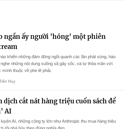
ao ngần ấy người 'hóng' một phiên
stream
nào khiến những đám đông ngồi quanh các lần phát sóng, háo
nghe những nội dung suồng sã gây sốc, và tự thỏa mãn với
 mình thuộc về phe lẽ phải.
Tiến Huy
 dịch cắt nát hàng triệu cuốn sách để
' AI
luyện AI, những công ty lớn như Anthropic thu mua hàng triệu
h rồi phá hủy theo đúng nghĩa đen.