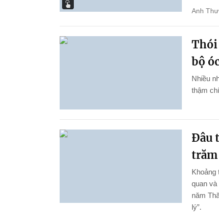
Anh Thư
Thói
bộ ó
Nhiều nh
thậm chí
Đâu 
trăm
Khoảng t
quan và 
năm Thă
lý”.