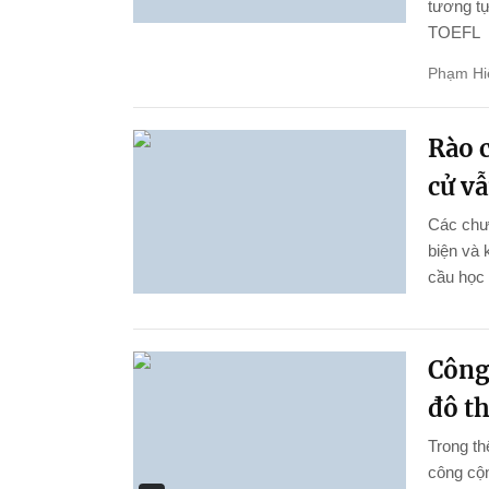
tương tự
TOEFL
Phạm Hi
Rào c
cử vẫ
Các chươ
biện và 
cầu học 
Công
đô th
Trong th
công cộn