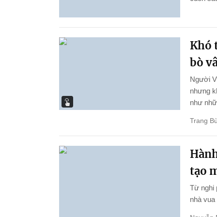
Khó t
bò v
Người Vi
nhưng kh
như nhữn
Trang Bù
Hành 
tạo 
Từ nghi 
nhà vua 