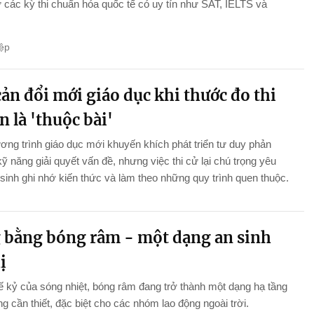
 các kỳ thi chuẩn hóa quốc tế có uy tín như SAT, IELTS và
ệp
ản đổi mới giáo dục khi thước đo thi
n là 'thuộc bài'
ng trình giáo dục mới khuyến khích phát triển tư duy phản
kỹ năng giải quyết vấn đề, nhưng việc thi cử lại chú trọng yêu
sinh ghi nhớ kiến thức và làm theo những quy trình quen thuộc.
 bằng bóng râm - một dạng an sinh
ị
ế kỷ của sóng nhiệt, bóng râm đang trở thành một dạng hạ tầng
g cần thiết, đặc biệt cho các nhóm lao động ngoài trời.