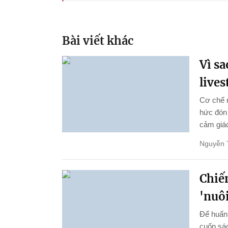
Bài viết khác
Vì s
live
Cơ chế 
hức đón 
cảm giác
Nguyễn 
Chiến
'nuôi
Để huấn 
cuốn sác