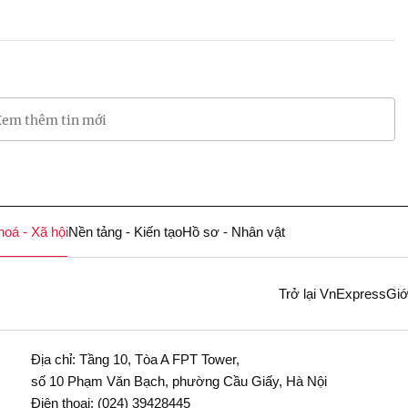
em thêm tin mới
hoá - Xã hội
Nền tảng - Kiến tạo
Hồ sơ - Nhân vật
Trở lại VnExpress
Giớ
Địa chỉ: Tầng 10, Tòa A FPT Tower,
số 10 Phạm Văn Bạch, phường Cầu Giấy, Hà Nội
Điện thoại:
(024) 39428445