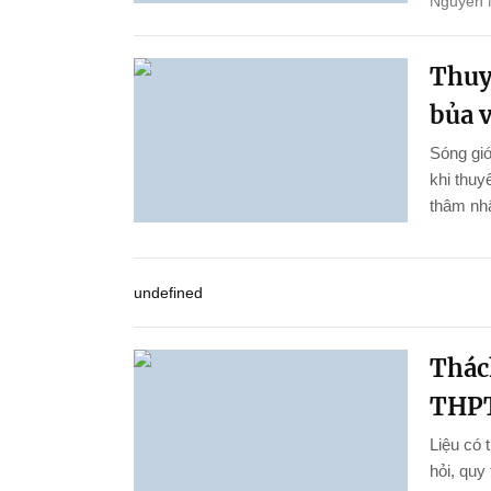
Nguyễn 
Thuy
bủa 
Sóng gió
khi thu
thâm nhậ
undefined
Thách
THPT
Liệu có 
hỏi, quy