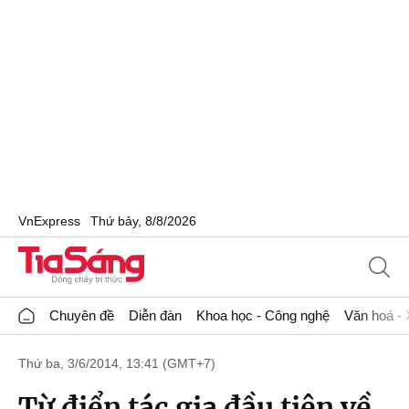
VnExpress
Thứ bảy, 8/8/2026
Chuyên đề
Diễn đàn
Khoa học - Công nghệ
Văn hoá - 
Thứ ba, 3/6/2014, 13:41 (GMT+7)
Từ điển tác gia đầu tiên về