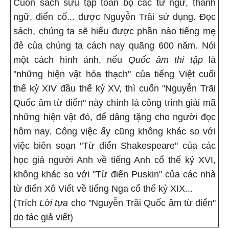
Cuốn sách sưu tập toàn bộ các từ ngữ, thành
ngữ, điển cố... được Nguyễn Trãi sử dụng. Đọc
sách, chúng ta sẽ hiểu được phần nào tiếng mẹ
đẻ của chúng ta cách nay quãng 600 năm. Nói
một cách hình ảnh, nếu
Quốc âm thi tập
là
"những hiện vật hóa thạch" của tiếng Việt cuối
thế kỷ XIV đầu thế kỷ XV, thì cuốn "Nguyễn Trãi
Quốc âm từ điển" này chính là công trình giải mã
những hiện vật đó, để dâng tặng cho người đọc
hôm nay. Công việc ấy cũng không khác so với
việc biên soạn "Từ điển Shakespeare" của các
học giả người Anh về tiếng Anh cổ thế kỷ XVI,
không khác so với "Từ điển Puskin" của các nhà
từ điển Xô Viết về tiếng Nga cổ thế kỷ XIX...
(Trích
Lời tựa
cho "Nguyễn Trãi Quốc âm từ điển"
do tác giả viết)