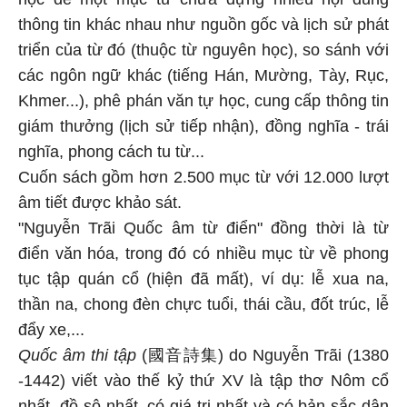
thông tin khác nhau như nguồn gốc và lịch sử phát
triển của từ đó (thuộc từ nguyên học), so sánh với
các ngôn ngữ khác (tiếng Hán, Mường, Tày, Rục,
Khmer...), phê phán văn tự học, cung cấp thông tin
giám thưởng (lịch sử tiếp nhận), đồng nghĩa - trái
nghĩa, phong cách tu từ...
Cuốn sách gồm hơn 2.500 mục từ với 12.000 lượt
âm tiết được khảo sát.
"Nguyễn Trãi Quốc âm từ điển" đồng thời là từ
điển văn hóa, trong đó có nhiều mục từ về phong
tục tập quán cổ (hiện đã mất), ví dụ: lễ xua na,
thần na, chong đèn chực tuổi, thái cầu, đốt trúc, lễ
đẩy xe,...
Quốc âm thi tập
(國音詩集) do Nguyễn Trãi
(1380
-1442)
viết vào thế kỷ thứ XV là tập thơ Nôm cổ
nhất, đồ sộ nhất, có giá trị nhất và có bản sắc dân