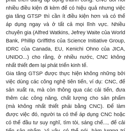
nhiều điều kiện đi kèm để có hiệu quả nhưng việc
gia tăng GTSP thì cần ít điều kiện hơn và có thể
áp dụng ngay và ở tất cả mọi lĩnh vực. Nhiều
chuyên gia (Alfred Watkins, Jefrey Waite của World
Bank, Phillip Griffiths của Science Initiative Group,
IDRC của Canada, EU, Kenichi Ohno của JICA,
UNIDO...) cho rằng, ở nhiều nước, CNC không
nhất thiết đem lại phát triển kinh tế.
Gia tăng GTSP được thực hiện không những bởi
việc dùng các công nghệ tiên tiến, ví dụ: CNC, để
sản xuất ra, mà còn thông qua các cải tiến, đưa
thêm các công năng, chất lượng cho sản phẩm
(mà không nhất thiết phải bằng CNC). Để làm
được việc đó, người ta có thể áp dụng CNC hoặc
có thể đầu tư suy nghĩ, tìm tòi, sáng chế..., để cải
tiến sản phẩm. Vì vậy, có thể nói, hàm lượng trí