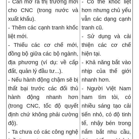
- Cần mở ra thị trường mới
- Có thể khốc liệt
cho CNC (trong nước và
hơn nhưng chủ yếu
xuất khẩu).
vẫn các dạng cạnh
- Thêm các cạnh tranh khốc
tranh cũ.
liệt mới.
- Sử dụng và cải
- Thiếu các cơ chế mới,
thiện các cơ chế
đồng bộ giữa các bộ ngành,
hiện tại.
địa phương (ví dụ: về cấp
- Khả năng bắt vào
đất, quản lý đầu tư...).
nhịp của thế giới
- Nếu hành động chậm sẽ bị
nhanh hơn.
thất bại trước các đối thủ
- Người Việt Nam
hành động nhanh hơn
ham tìm tòi, có
(trong CNC, tốc độ quyết
nhiều sáng tạo cải
định chứ không phải cường
tiến nhỏ, có độ tinh
độ).
tế, nhậy bén trong
- Ta chưa có các công nghệ
nắm bắt nhu cầu,