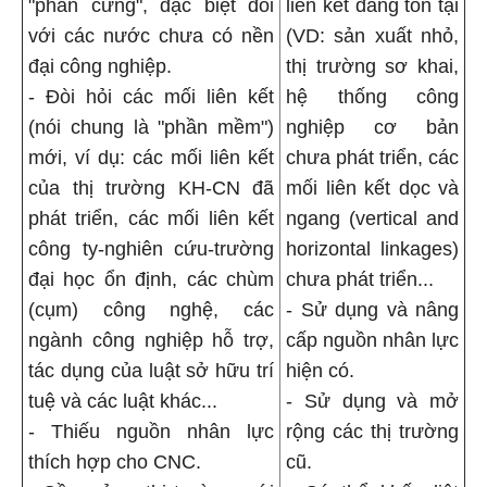
"phần cứng", đặc biệt đối
liên kết đang tồn tại
với các nước chưa có nền
(VD: sản xuất nhỏ,
đại công nghiệp.
thị trường sơ khai,
- Đòi hỏi các mối liên kết
hệ thống công
(nói chung là "phần mềm")
nghiệp cơ bản
mới, ví dụ: các mối liên kết
chưa phát triển, các
của thị trường KH-CN đã
mối liên kết dọc và
phát triển, các mối liên kết
ngang (vertical and
công ty-nghiên cứu-trường
horizontal linkages)
đại học ổn định, các chùm
chưa phát triển...
(cụm) công nghệ, các
- Sử dụng và nâng
ngành công nghiệp hỗ trợ,
cấp nguồn nhân lực
tác dụng của luật sở hữu trí
hiện có.
tuệ và các luật khác...
- Sử dụng và mở
- Thiếu nguồn nhân lực
rộng các thị trường
thích hợp cho CNC.
cũ.