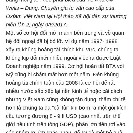
Wells – Dang, Chuyên gia tư vấn cao cấp của
Oxfam Việt Nam tại Hội thảo Xã hội dân sự thường
niên lần 2, ngày 9/6/2017.
Một số cơ hội đổi mới mạnh bên trong và về quan
hệ đối ngoại đã bị bỏ lỡ. Ví dụ năm 1997- 1998
xảy ra khủng hoảng tài chính khu vực, chúng ta
không kịp đổi mới nhiều ngoài việc ra được Luật
Doanh nghiệp năm 1999. Cơ hội hoàn tất BTA với
Mỹ cũng bị chậm mất hơn một năm. Đến khủng
hoảng tài chính toàn cầu 2008 là cơ hội để rất
nhiều nước sắp xếp lại nền kinh tế hoặc cải cách
nhưng Việt Nam cũng không tận dụng, thậm chí tệ
hơn là chúng ta đã "cải lùi" khi bơm ra một gói kích
cầu tương đương 8 - 9 tỉ USD (cao nhất trên thế
giới nếu tính trên tổng GDP), phần lớn tiền rơi vào
các nhóm lợi ích khác nhau, để lại cả một hệ quả