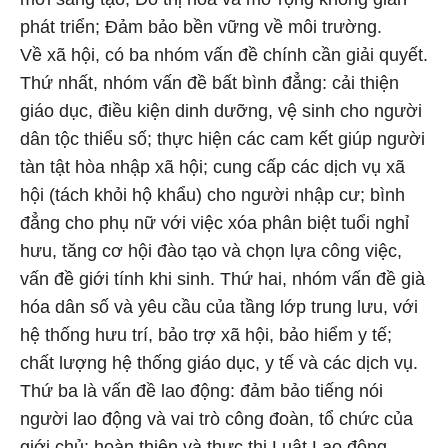
phát triển; Đảm bảo bền vững về môi trường.
Về xã hội, có ba nhóm vấn đề chính cần giải quyết.
Thứ nhất, nhóm vấn đề bất bình đẳng: cải thiện
giáo dục, điều kiện dinh dưỡng, vệ sinh cho người
dân tộc thiểu số; thực hiện các cam kết giúp người
tàn tật hòa nhập xã hội; cung cấp các dịch vụ xã
hội (tách khỏi hộ khẩu) cho người nhập cư; bình
đẳng cho phụ nữ với việc xóa phân biệt tuổi nghỉ
hưu, tăng cơ hội đào tạo và chọn lựa công việc,
vấn đề giới tính khi sinh. Thứ hai, nhóm vấn đề già
hóa dân số và yêu cầu của tầng lớp trung lưu, với
hệ thống hưu trí, bảo trợ xã hội, bảo hiểm y tế;
chất lượng hệ thống giáo dục, y tế và các dịch vụ.
Thứ ba là vấn đề lao động: đảm bảo tiếng nói
người lao động và vai trò công đoàn, tổ chức của
giới chủ; hoàn thiện và thực thi Luật Lao động.